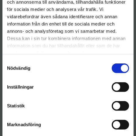
och annonserna till användarna, tillhandahålla funktioner
kundservice@hygieneleeds.se
för sociala medier och analysera vår trafik. Vi
Kundtjänst: 076 023 4959
vidarebefordrar även sådana identifierare och annan
Organisationsnummer: 770124-7616
information från din enhet till de sociala medier och
Välkommen till hygieneleeds.se
annons- och analysföretag som vi samarbetar med.
Fakturaadress
:
Vill du handla som företag eller privatperson?
Dessa kan i sin tur kombinera informationen med annan
Varuvägen 9
information som du har tillhandahållit eller som de har
125 30 Älvsjö
samlat in när du har använt deras tjänster.
FÖRETAG
Besöks- & leveransadress
:
S
Priser visas exkl. moms
Varuvägen 9
Nödvändig
a
m
125 30 Älvsjö
PRIVAT
t
Inställningar
Priser visas inkl. moms
y
Kundservice öppettider
c
Helgfria vardagar 08.00-17.00
k
Statistik
e
s
Följ Hygieneleeds på sociala medier
Marknadsföring
v
a