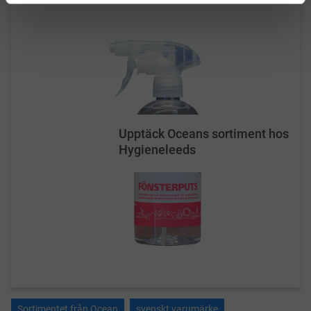
Upptäck Oceans sortiment hos
Hygieneleeds
Sortimentet från Ocean
svenskt varumärke