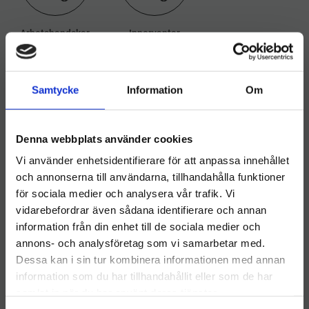
Arbetshandskar
Innervantar
Samtycke
Information
Om
Hygieneleeds utökar sitt
sortiment – erbjuder nu hela
Denna webbplats använder cookies
Durable-sortimentet
Vi använder enhetsidentifierare för att anpassa innehållet
och annonserna till användarna, tillhandahålla funktioner
för sociala medier och analysera vår trafik. Vi
vidarebefordrar även sådana identifierare och annan
information från din enhet till de sociala medier och
Välkommen till hygieneleeds.se
annons- och analysföretag som vi samarbetar med.
Vill du handla som företag eller privatperson?
Dessa kan i sin tur kombinera informationen med annan
information som du har tillhandahållit eller som de har
Brabantia Soptunnor och
samlat in när du har använt deras tjänster.
FÖRETAG
papperskorgar