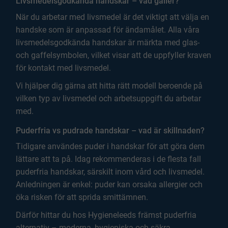
Livsmedelsgodkända handskar – vad gäller?
När du arbetar med livsmedel är det viktigt att välja en
handske som är anpassad för ändamålet. Alla våra
livsmedelsgodkända handskar är märkta med glas-
och gaffelsymbolen, vilket visar att de uppfyller kraven
för kontakt med livsmedel.
Vi hjälper dig gärna att hitta rätt modell beroende på
vilken typ av livsmedel och arbetsuppgift du arbetar
med.
Puderfria vs pudrade handskar – vad är skillnaden?
Tidigare användes puder i handskar för att göra dem
lättare att ta på. Idag rekommenderas i de flesta fall
puderfria handskar, särskilt inom vård och livsmedel.
Anledningen är enkel: puder kan orsaka allergier och
öka risken för att sprida smittämnen.
Därför hittar du hos Hygieneleeds främst puderfria
alternativ – moderna, hygieniska och säkra.