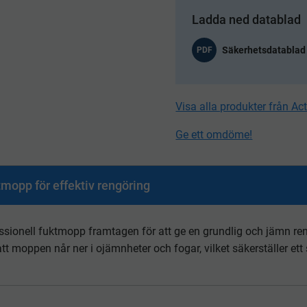
Ladda ned datablad
PDF
Visa alla produkter från Ac
Ge ett omdöme!
tmopp för effektiv rengöring
essionell fuktmopp framtagen för att ge en grundlig och jämn re
att moppen når ner i ojämnheter och fogar, vilket säkerställer ett