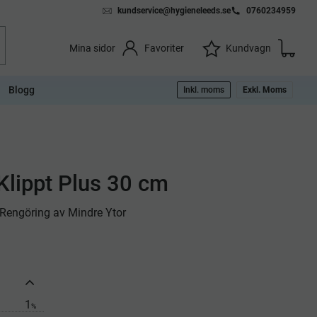
kundservice@hygieneleeds.se
0760234959
Kundvag
Önskelista
Favoriter
Kundvagn
Mina sidor
Blogg
Inkl. moms
Exkl. Moms
 Klippt Plus 30 cm
Rengöring av Mindre Ytor
1
%