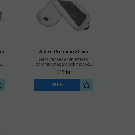
cm
Activa Premium 30 cm
Garnkransen är en effektiv
h
dammupptagare och moppen
plockar smuts över hela
119
kr
bredden
INFO
Lägg till i önskelista
Lägg till i önskelista