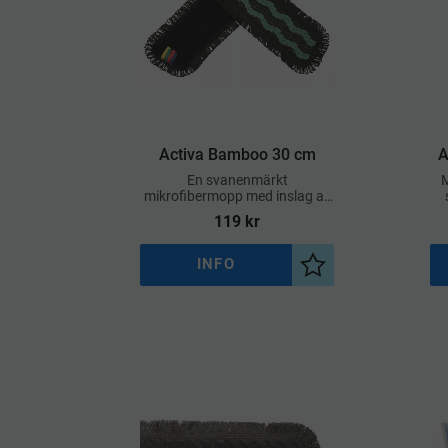
Activa Bamboo 30 cm
A
En svanenmärkt
M
mikrofibermopp med inslag av
bambu som ger en naturligt
119
kr
hygienisk rengöring
INFO
Lägg till i önskelist