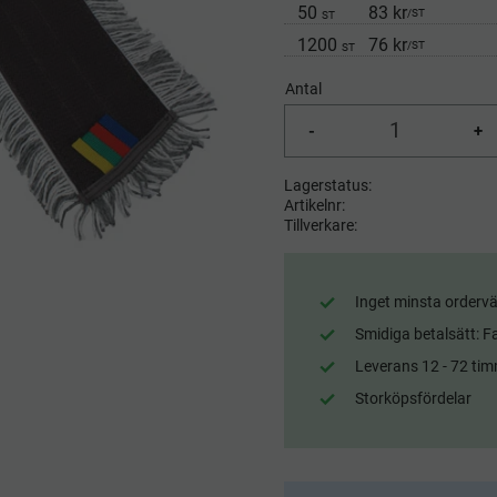
50
83 kr
/
ST
ST
1200
76 kr
/
ST
ST
Antal
-
+
Lagerstatus
Artikelnr
Tillverkare
Inget minsta ordervä
Smidiga betalsätt: F
Leverans 12 - 72 tim
Storköpsfördelar