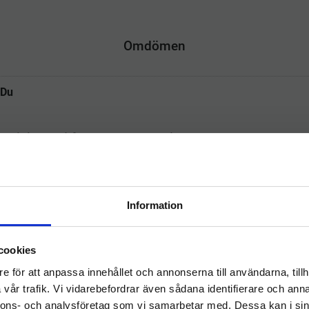
c
i
n
n
e
t
k
t
b
t
e
e
o
e
d
r
Omdömen
o
r
I
e
k
n
s
t
Du
Information
Välkommen till
Relaterade produkter
cookies
hygieneleeds.se
e för att anpassa innehållet och annonserna till användarna, tillh
Vill du handla som företag eller privatperson?
vår trafik. Vi vidarebefordrar även sådana identifierare och anna
nnons- och analysföretag som vi samarbetar med. Dessa kan i sin