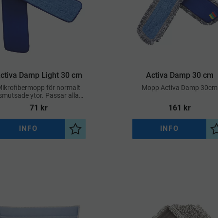
ctiva Damp Light 30 cm
Activa Damp 30 cm
ikrofibermopp för normalt
Mopp Activa Damp 30cm
smutsade ytor. Passar alla
golvytor
71
kr
161
kr
INFO
INFO
a
Lägg till i önskelista