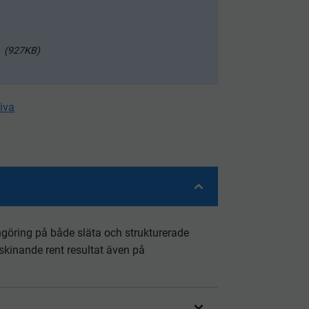
927KB
tiva
ngöring på både släta och strukturerade
 skinande rent resultat även på