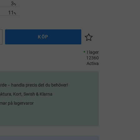
3
%
11
%
KÖP
Lägg till i önskelista
I lager
12360
Activa
rde – handla precis det du behöver!
aktura, Kort, Swish & Klarna
mar på lagervaror