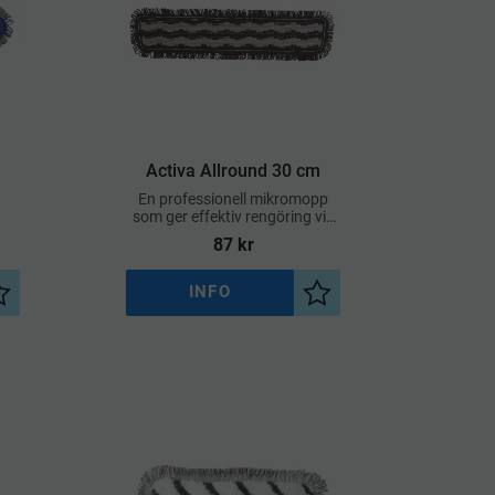
Activa Allround 30 cm
En professionell mikromopp
som ger effektiv rengöring vid
både daglig städning och mer
87
kr
krävande uppgifter.
INFO
Lägg till i önskelista
Lägg till i önskelista