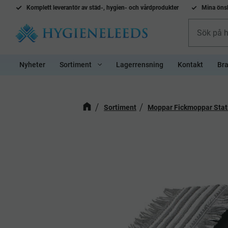
Komplett l
everantör av städ-, hygien- och vårdprodukter
Mina önsk
Nyheter
Sortiment
Lagerrensning
Kontakt
Bra
Sortiment
Moppar Fickmoppar Stat