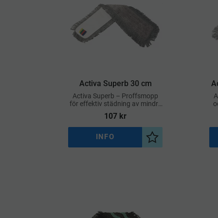
Activa Superb 30 cm
A
Activa Superb – Proffsmopp
A
för effektiv städning av mindre
o
ytor
107
kr
INFO
Lägg till i önskelist