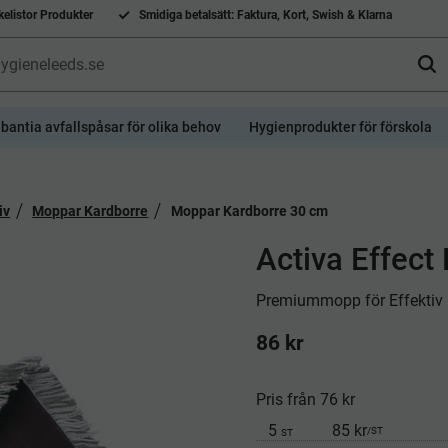
elistor Produkter
Smidiga betalsätt: Faktura, Kort, Swish & Klarna
bantia avfallspåsar för olika behov
Hygienprodukter för förskola
iv
Moppar Kardborre
Moppar Kardborre 30 cm
Activa Effect
Premiummopp för Effektiv 
86
kr
Pris från 76 kr
5
85 kr
/
ST
ST