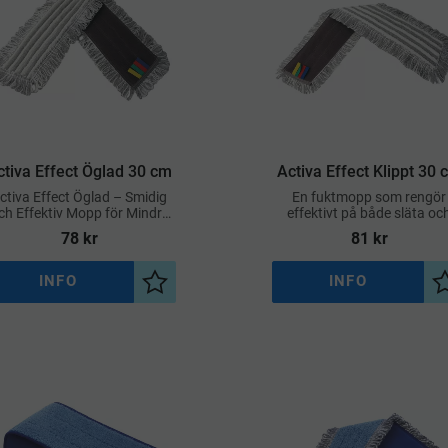
ctiva Effect Öglad 30 cm
Activa Effect Klippt 30 
ctiva Effect Öglad – Smidig
En fuktmopp som rengör
ch Effektiv Mopp för Mindre
effektivt på både släta oc
Ytor
strukturerade golv
78
kr
81
kr
INFO
INFO
a
Lägg till i önskelista