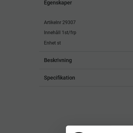
Egenskaper
Artikelnr 29307
Innehåll 1st/frp
Enhet st
Beskrivning
Specifikation