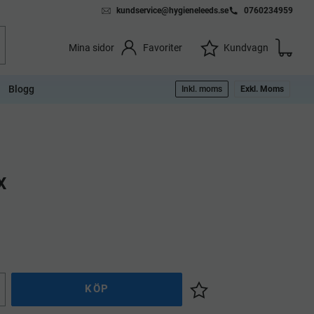
kundservice@hygieneleeds.se
0760234959
Kundvag
Önskelista
Favoriter
Kundvagn
Mina sidor
Blogg
Inkl. moms
Exkl. Moms
x
KÖP
Lägg till i önskelista