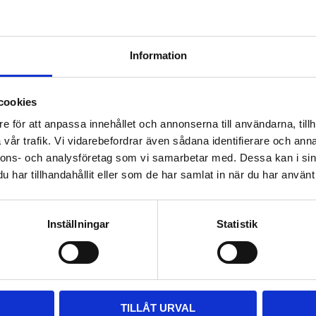
F
T
L
P
a
w
i
i
c
i
n
n
e
t
k
t
b
t
e
e
Information
o
e
d
r
Omdömen
o
r
I
e
k
n
s
Välkommen till
t
cookies
hygieneleeds.se
Du
e för att anpassa innehållet och annonserna till användarna, tillh
Vill du handla som företag eller privatperson?
vår trafik. Vi vidarebefordrar även sådana identifierare och anna
nnons- och analysföretag som vi samarbetar med. Dessa kan i sin
har tillhandahållit eller som de har samlat in när du har använt 
FÖRETAG
PRIVAT
Priser visas exkl. moms
Priser visas inkl. moms
Inställningar
Statistik
TILLÅT URVAL