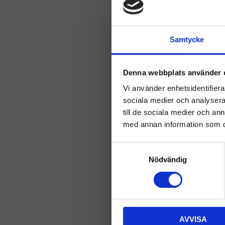
Samtycke
Denna webbplats använder 
Vi använder enhetsidentifierar
sociala medier och analysera 
till de sociala medier och a
med annan information som du 
S
Nödvändig
a
m
t
y
c
AVVISA
k