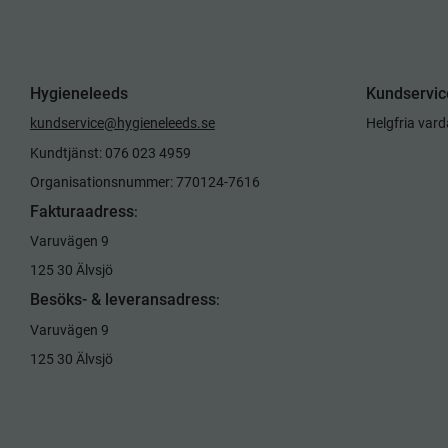
Hygieneleeds
Kundservic
kundservice@hygieneleeds.se
Helgfria var
Kundtjänst: 076 023 4959
Organisationsnummer: 770124-7616
Fakturaadress
:
Varuvägen 9
125 30 Älvsjö
Besöks- & leveransadress
:
Varuvägen 9
125 30 Älvsjö