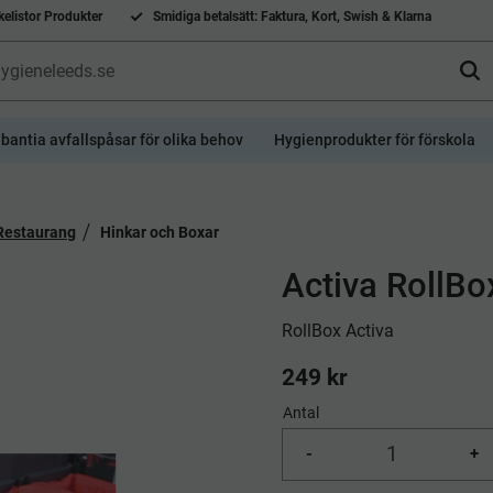
elistor Produkter
Smidiga betalsätt: Faktura, Kort, Swish & Klarna
bantia avfallspåsar för olika behov
Hygienprodukter för förskola
 Restaurang
Hinkar och Boxar
Activa RollBo
​RollBox Activa
249
kr
Antal
-
+