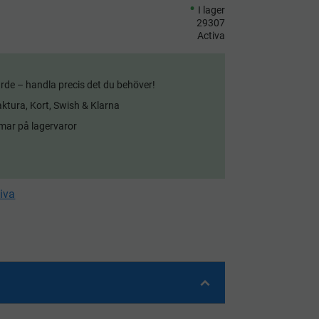
I lager
29307
Activa
rde – handla precis det du behöver!
aktura, Kort, Swish & Klarna
mar på lagervaror
tiva