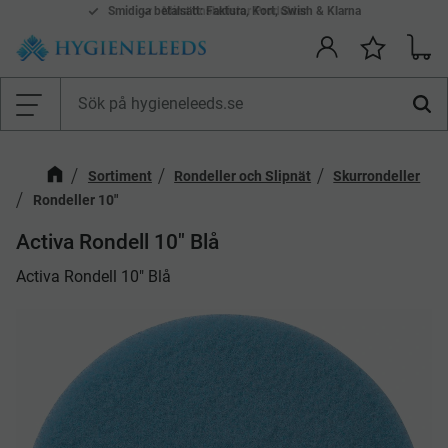
Smidiga betalsätt: Faktura, Kort, Swish & Klarna
Mina önskelistor Produkter
Kundv
Önskelis
Meny
Sortiment
Rondeller och Slipnät
Skurrondeller
Rondeller 10"
Activa Rondell 10" Blå
​Activa Rondell 10" Blå