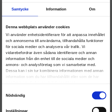
Samtycke
Information
Om
Denna webbplats använder cookies
Activa Rondell 10" Svart
Activa Rondell 10" Brun
Vi använder enhetsidentifierare för att anpassa innehållet
​Activa Rondell 10" Svart
​Activa Rondell 10" Brun
och annonserna till användarna, tillhandahålla funktioner
46
kr
46
kr
för sociala medier och analysera vår trafik. Vi
vidarebefordrar även sådana identifierare och annan
INFO
INFO
Lägg till i önskelista
Lägg ti
information från din enhet till de sociala medier och
Välkommen till hygieneleeds.se
annons- och analysföretag som vi samarbetar med.
Vill du handla som företag eller privatperson?
Dessa kan i sin tur kombinera informationen med annan
information som du har tillhandahållit eller som de har
samlat in när du har använt deras tjänster.
FÖRETAG
S
Priser visas exkl. moms
Nödvändig
a
m
PRIVAT
t
Inställningar