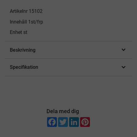
Artikelnr 15102
Innehåll 1st/frp
Enhet st
Beskrivning
Specifikation
Dela med dig
F
T
L
P
a
w
i
i
c
i
n
n
e
t
k
t