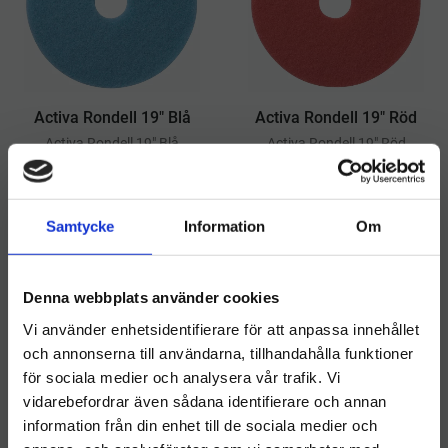
Activa Rondell 19" Blå
Activa Rondell 19" Röd
​Activa Rondell 19" Blå
​Activa Rondell 19" Röd
90
kr
90
kr
INFO
INFO
Lägg till i önskelista
Lägg ti
Samtycke
Information
Om
Denna webbplats använder cookies
Vi använder enhetsidentifierare för att anpassa innehållet
och annonserna till användarna, tillhandahålla funktioner
för sociala medier och analysera vår trafik. Vi
vidarebefordrar även sådana identifierare och annan
information från din enhet till de sociala medier och
Välkommen till hygieneleeds.se