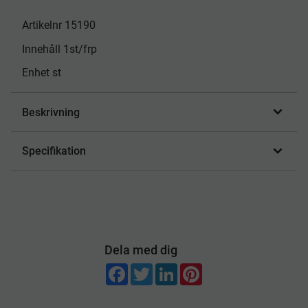
Artikelnr 15190
Innehåll 1st/frp
Enhet st
Beskrivning
Specifikation
Dela med dig
F
T
L
P
a
w
i
i
c
i
n
n
e
t
k
t