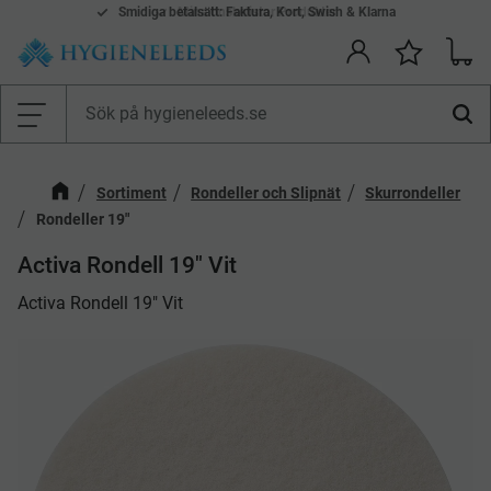
Smidiga betalsätt: Faktura, Kort, Swish & Klarna
Mina önskelistor Produkter
Kundv
Önskelis
Meny
Sortiment
Rondeller och Slipnät
Skurrondeller
Rondeller 19"
Activa Rondell 19" Vit
​Activa Rondell 19" Vit