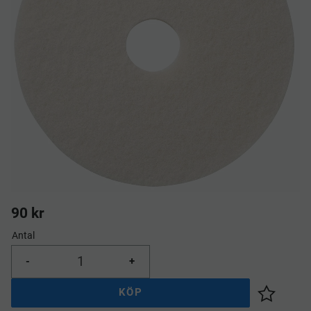
90
kr
Antal
-
+
KÖP
Lägg till 