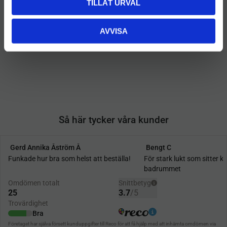
TILLÅT URVAL
Activa Rondell 19" Svart
90
kr
AVVISA
INFO
Lägg till i önskelista
Så här tycker våra kunder