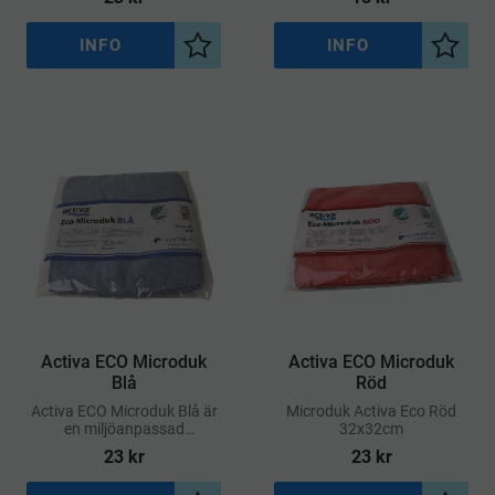
INFO
INFO
Lägg till i önskelista
Lägg ti
Activa ECO Microduk
Activa ECO Microduk
Blå
Röd
Activa ECO Microduk Blå är
Microduk Activa Eco Röd
en miljöanpassad
32x32cm
mikrofiberduk av hög
23
kr
23
kr
kvalitet som kan användas
på alla hårda ytor, både torr