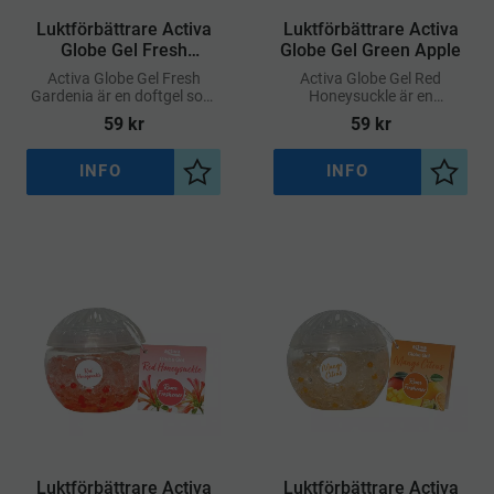
​Luktförbättrare Activa
​Luktförbättrare Activa
Globe Gel Fresh
Globe Gel Green Apple
Gardenia
Activa Globe Gel Fresh
Activa Globe Gel Red
Gardenia är en doftgel som
Honeysuckle är en
sprider en elegant och
gelbaserad luktförbättrare
59
kr
59
kr
fräsch blomdoft med inslag
som sprider en varm, söt
av gardenia
och blommig doft inspirerad
av kaprifol
INFO
INFO
Lägg till i önskelista
Lägg ti
​Luktförbättrare Activa
​Luktförbättrare Activa