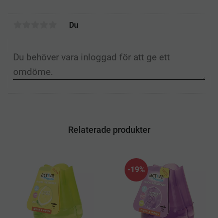
k
n
s
t
Du
Relaterade produkter
19
%