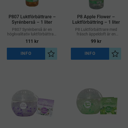
​P807 Luktförbättrare –
​P8 Apple Flower –
Syrénberså – 1 liter
Luktförbättring – 1 liter
P807 Syrénberså är en
P8 Luktförbättrare med
högkvalitativ luktförbättrare
fräsch äppeldoft är en
som effektivt eliminerar
effektiv och lättanvänd
111
kr
99
kr
dålig lukt och efterlämnar en
lösning för att neutralisera
frisk, blommig doft av syrén
dålig lukt i olika typer av
och natur
utrymmen
INFO
INFO
Lägg till i önskelista
Lägg ti