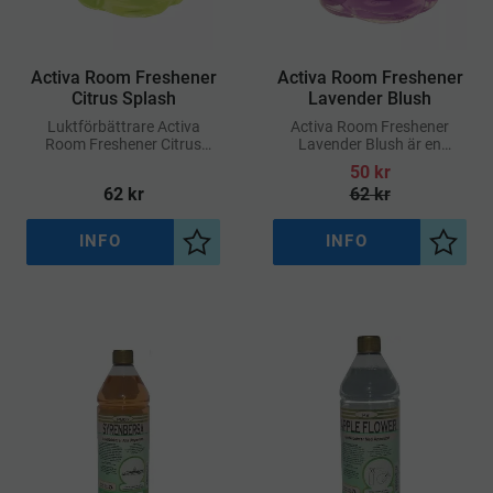
Activa Room Freshener
Activa Room Freshener
Citrus Splash
Lavender Blush
​Luktförbättrare Activa
Activa Room Freshener
Room Freshener Citrus
Lavender Blush är en
Splash
effektiv och lättanvänd
50
kr
doftspray som sprider en
62
kr
62
kr
fräsch och lugnande doft
med inslag av lavendel –
perfekt
INFO
INFO
Lägg till i önskelista
Lägg ti