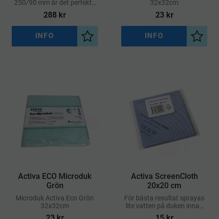
250/90 mm är det perfekta
32x32cm
valet för storkök och
288
kr
23
kr
professionella miljöer där
både smak och hållbarhet
spelar roll
INFO
INFO
Lägg till i önskelista
Lägg ti
Activa ECO Microduk
Activa ScreenCloth
Grön
20x20 cm
​Microduk Activa Eco Grön
För bästa resultat sprayas
32x32cm
lite vatten på duken innan
avtorkning
23
kr
15
kr