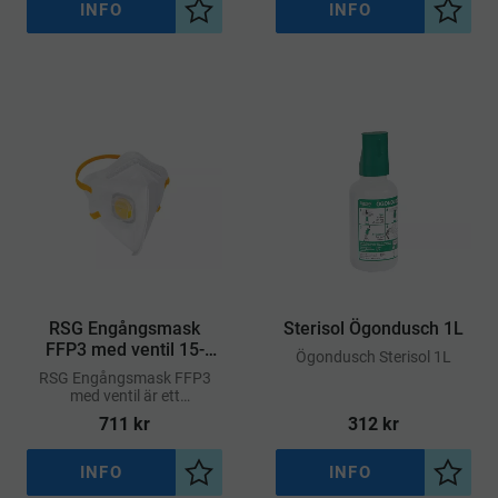
och fuktig
INFO
INFO
Lägg till i önskelista
Lägg ti
​RSG Engångsmask
Sterisol Ögondusch 1L
FFP3 med ventil 15-
​Ögondusch Sterisol 1L
pack
RSG Engångsmask FFP3
med ventil är ett
andningsskydd med högsta
711
kr
312
kr
skyddsklass
INFO
INFO
Lägg till i önskelista
Lägg ti