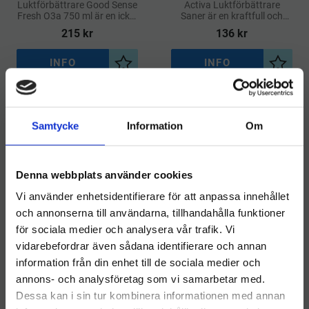
Luktförbättrare Good Sense
Activa Luktförbättrare
Fresh O3a 750 ml är en icke-
Saner är en kraftfull och
aerosol spray som effektivt
hygienisk doftvätska som
215
kr
136
kr
eliminerar dålig lukt i textila
effektivt neutraliserar dålig
mattor och möbler
lukt och lämnar en fräsch
doft efter sig
INFO
INFO
Lägg till i önskelista
Lägg ti
Samtycke
Information
Om
Denna webbplats använder cookies
Vi använder enhetsidentifierare för att anpassa innehållet
och annonserna till användarna, tillhandahålla funktioner
för sociala medier och analysera vår trafik. Vi
vidarebefordrar även sådana identifierare och annan
​Luktförbättrare Äpple
​Luktförbättrare Äpple
information från din enhet till de sociala medier och
Välkommen till hygieneleeds.se
Activa 1L
Activa 1L
annons- och analysföretag som vi samarbetar med.
Vill du handla som företag eller privatperson?
Activa Luktförbättrare
Activa Luktförbättrare
Dessa kan i sin tur kombinera informationen med annan
Citron är en effektiv och
Äpple är en effektiv