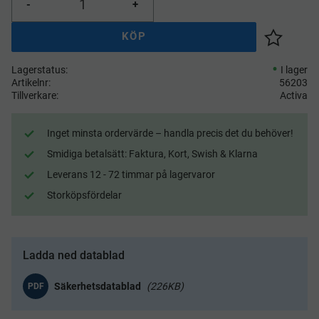
-
+
KÖP
Lägg till 
Lagerstatus
I lager
Artikelnr
56203
Tillverkare
Activa
Inget minsta ordervärde – handla precis det du behöver!
Smidiga betalsätt: Faktura, Kort, Swish & Klarna
Leverans 12 - 72 timmar på lagervaror
Storköpsfördelar
Ladda ned datablad
226KB
PDF