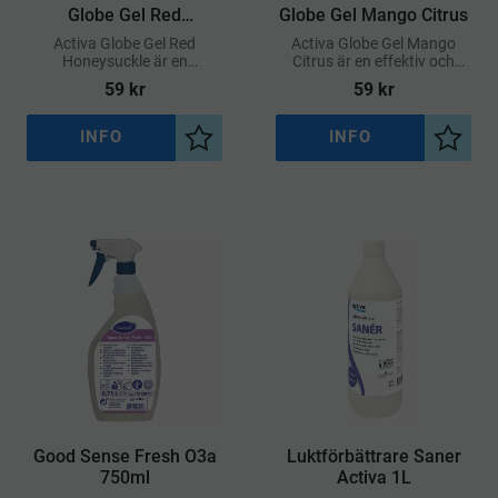
Globe Gel Red
Globe Gel Mango Citrus
Honeysuckle
Activa Globe Gel Red
Activa Globe Gel Mango
Honeysuckle är en
Citrus är en effektiv och
gelbaserad luktförbättrare
långverkande
59
kr
59
kr
som sprider en varm, söt
luktförbättrare i geléform
och blommig doft inspirerad
som sprider en fräsch och
av kaprifol
fruktig doft av mango och
INFO
INFO
Lägg till i önskelista
Lägg ti
citrus
Good Sense Fresh O3a
​Luktförbättrare Saner
750ml
Activa 1L