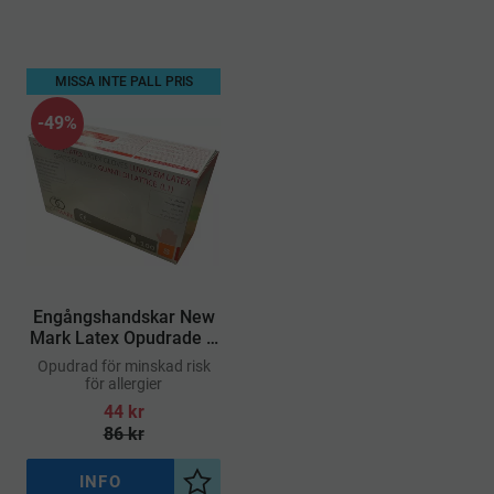
MISSA INTE PALL PRIS
49
%
​Engångshandskar New
Mark Latex Opudrade S
100st
Opudrad för minskad risk
för allergier
44
kr
86
kr
INFO