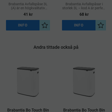
Brabantia Avfallspåse 3L
Brabantia Avfallspåsar i
(A) är en högkvalitativ
storlek 3L – kod A är perfekt
soppåse designad för
anpassade för Brabantia-
41
kr
68
kr
perfekt passform i
hinkar med motsvarande
Brabantias pedalhinkar med
volym
kod A
INFO
INFO
Lägg till i önskelista
Lägg ti
Andra tittade också på
Brabantia Bo Touch Bin
Brabantia Bo Touch Bin