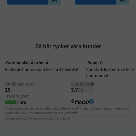
Lägg till i önskelista
Lägg ti
Så här tycker våra kunder