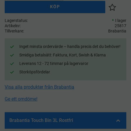
KÖP
Lägg till 
Lagerstatus
I lager
Artikelnr
25817
Tillverkare
Brabantia
Inget minsta ordervärde – handla precis det du behöver!
Smidiga betalsätt: Faktura, Kort, Swish & Klarna
Leverans 12 - 72 timmar på lagervaror
Storköpsfördelar
Visa alla produkter från Brabantia
Ge ett omdöme!
Brabantia Touch Bin 3L Rostfri