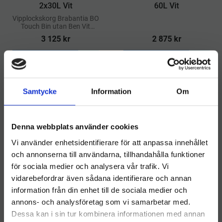
2x30L Vit
60L Vit
​Vipplockskorg Brabantia BO
Touch Bin utan Ben Vit
2x30L
3 125
kr
2 875
kr
INFO
INFO
Lägg till i önskelista
Lägg ti
Samtycke
Information
Om
Denna webbplats använder cookies
Vi använder enhetsidentifierare för att anpassa innehållet
och annonserna till användarna, tillhandahålla funktioner
för sociala medier och analysera vår trafik. Vi
vidarebefordrar även sådana identifierare och annan
information från din enhet till de sociala medier och
Välkommen till hygieneleeds.se
annons- och analysföretag som vi samarbetar med.
Brabantia Bo Touch Bin
Brabantia Bo Touch Bin
Vill du handla som företag eller privatperson?
60L Matt Svart
2x30L Matt Svart
Dessa kan i sin tur kombinera informationen med annan