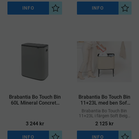
INFO
INFO
Lägg till i önskelista
Lägg ti
Brabantia Bo Touch Bin
Brabantia Bo Touch Bin
60L Mineral Concrete
11+23L med ben Soft
Grey
Beige
Brabantia Bo Touch Bin
11+23L i färgen Soft Beige
är en elegant och
3 244
kr
2 125
kr
utrymmeseffektiv lösning
för källsortering
INFO
INFO