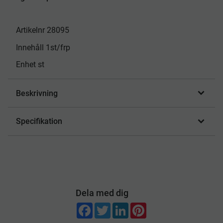
Artikelnr 28095
Innehåll 1st/frp
Enhet st
Beskrivning
Specifikation
Dela med dig
F
T
L
P
a
w
i
i
c
i
n
n