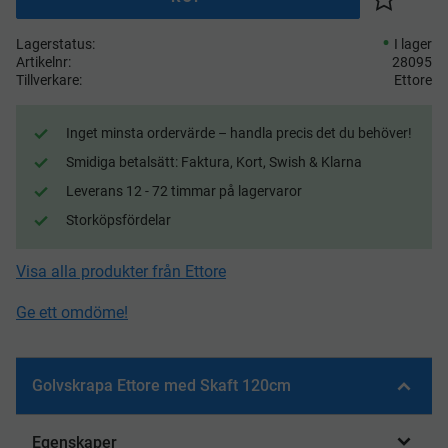
Lägg till 
Lagerstatus
I lager
Artikelnr
28095
Tillverkare
Ettore
Inget minsta ordervärde – handla precis det du behöver!
Smidiga betalsätt: Faktura, Kort, Swish & Klarna
Leverans 12 - 72 timmar på lagervaror
Storköpsfördelar
Visa alla produkter från Ettore
Ge ett omdöme!
Golvskrapa Ettore med Skaft 120cm
Egenskaper