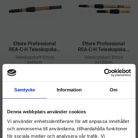
Ettore Professional
Ettore Professional
REA-C-H Teleskopskaft
REA-C-H Teleskopskaft
2x60cm
2x120cm
​Teleskopskaft Ettore
​Teleskopskaft Ettore
2x60cm
2x120cm
625
kr
625
kr
INFO
INFO
Lägg till i önskelista
Lägg ti
Samtycke
Information
Om
Denna webbplats använder cookies
Vi använder enhetsidentifierare för att anpassa innehållet
och annonserna till användarna, tillhandahålla funktioner
för sociala medier och analysera vår trafik. Vi