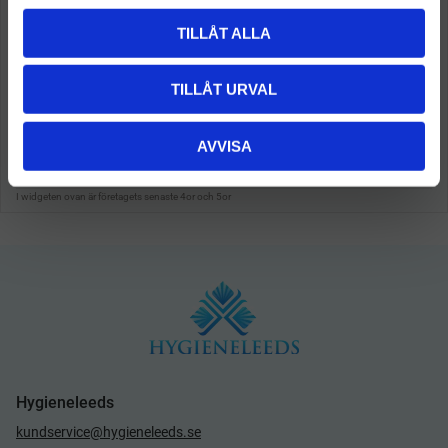
l
TILLÅT ALLA
TILLÅT URVAL
AVVISA
Hygieneleeds
kundservice@hygieneleeds.se