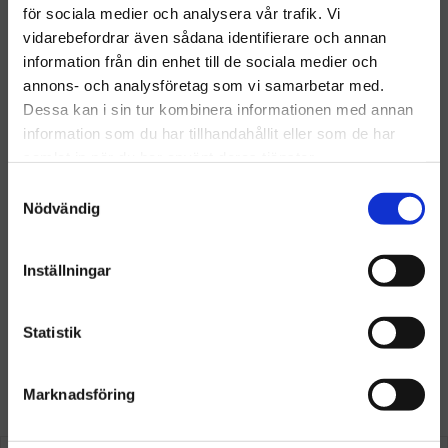
för sociala medier och analysera vår trafik. Vi
vidarebefordrar även sådana identifierare och annan
information från din enhet till de sociala medier och
Välkommen till hygieneleeds.se
annons- och analysföretag som vi samarbetar med.
Vill du handla som företag eller privatperson?
Dessa kan i sin tur kombinera informationen med annan
Ettore Pro+ Super
information som du har tillhandahållit eller som de har
System Pälshållare
Ledad 35cm
samlat in när du har använt deras tjänster.
FÖRETAG
​Tvättpälshållare Ettore
Ledbar 35cm
S
Priser visas exkl. moms
224
kr
Nödvändig
a
m
PRIVAT
INFO
Lägg till i önskelista
t
Inställningar
Priser visas inkl. moms
y
c
k
Statistik
e
s
Marknadsföring
Så här tycker våra kunder
v
a