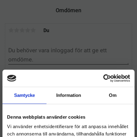
b
t
e
e
o
e
d
r
Omdömen
o
r
I
e
k
n
s
t
Du
Samtycke
Information
Om
Relaterade produkter
Denna webbplats använder cookies
Vi använder enhetsidentifierare för att anpassa innehållet
och annonserna till användarna, tillhandahålla funktioner