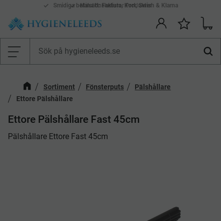
Smidiga betalsätt: Faktura, Kort, Swish & Klarna
Mina önskelistor Produkter
Kundv
Önskelis
Meny
Sortiment
Fönsterputs
Pälshållare
Ettore Pälshållare
Ettore Pälshållare Fast 45cm
​Pälshållare Ettore Fast 45cm