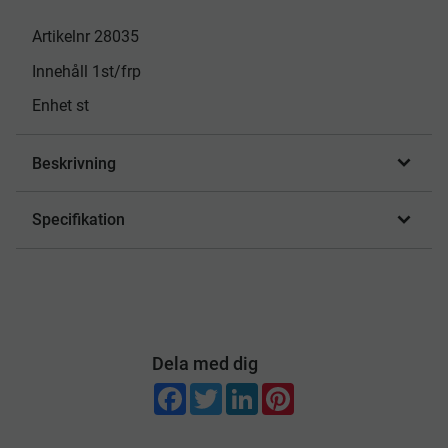
Artikelnr 28035
Innehåll 1st/frp
Enhet st
Beskrivning
Specifikation
Dela med dig
F
T
L
P
a
w
i
i
c
i
n
n
e
t
k
t