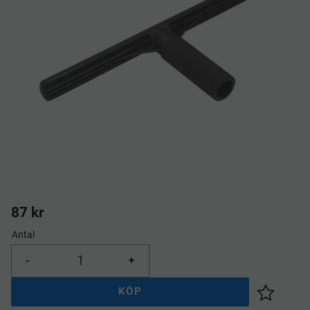
87
kr
Antal
-
+
KÖP
Lägg till 