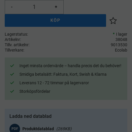
-
+
KÖP
Lägg till 
Lagerstatus
I lager
Artikelnr
38048
Tillv. artikelnr
9013530
Tillverkare
Ecolab
Inget minsta ordervärde – handla precis det du behöver!
Smidiga betalsätt: Faktura, Kort, Swish & Klarna
Leverans 12 - 72 timmar på lagervaror
Storköpsfördelar
Ladda ned datablad
269KB
PDF