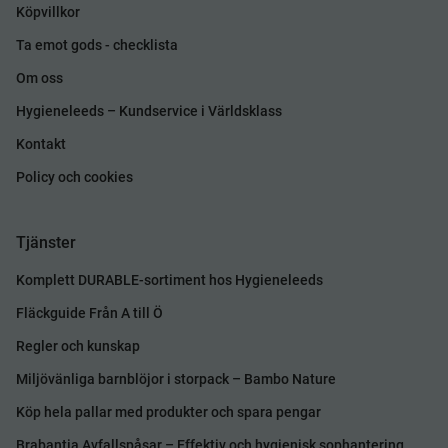
Köpvillkor
Ta emot gods - checklista
Om oss
Hygieneleeds – Kundservice i Världsklass
Kontakt
Policy och cookies
Tjänster
Komplett DURABLE-sortiment hos Hygieneleeds
Fläckguide Från A till Ö
Regler och kunskap
Miljövänliga barnblöjor i storpack – Bambo Nature
Köp hela pallar med produkter och spara pengar
Brabantia Avfallspåsar – Effektiv och hygienisk sophantering