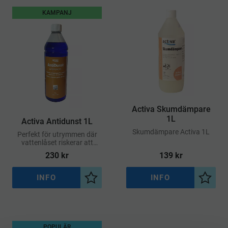
KAMPANJ
Activa Skumdämpare
1L
Activa Antidunst 1L
​Skumdämpare Activa 1L
Perfekt för utrymmen där
vattenlåset riskerar att
torka ut – exempelvis i
230
kr
139
kr
källare, sommarstugor,
förråd eller teknikutrymmen
INFO
INFO
Lägg till i önskelista
Lägg ti
POPULÄR