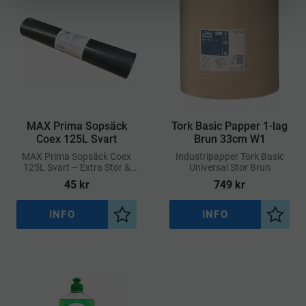
​MAX Prima Sopsäck
Tork Basic Papper 1-lag
Coex 125L Svart
Brun 33cm W1
MAX Prima Sopsäck Coex
​Industripapper Tork Basic
125L Svart – Extra Stor &
Universal Stor Brun
Slitstark Avfallssäck
45
kr
749
kr
INFO
INFO
Lägg till i önskelista
Lägg ti