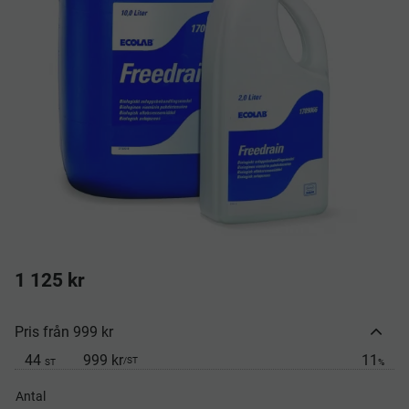
1 125
kr
Pris från 999 kr
44
999 kr
11
/
ST
ST
%
Antal