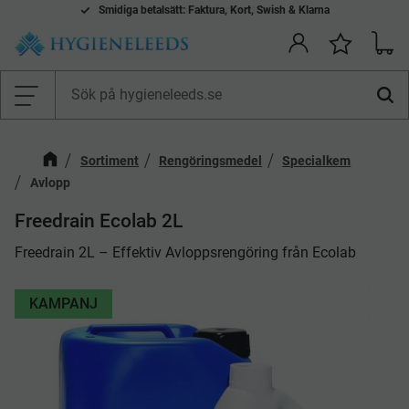
Smidiga betalsätt: Faktura, Kort, Swish & Klarna
Kundv
Önskelis
Meny
Sortiment
Rengöringsmedel
Specialkem
Avlopp
​Freedrain Ecolab 2L
Freedrain 2L – Effektiv Avloppsrengöring från Ecolab
KAMPANJ