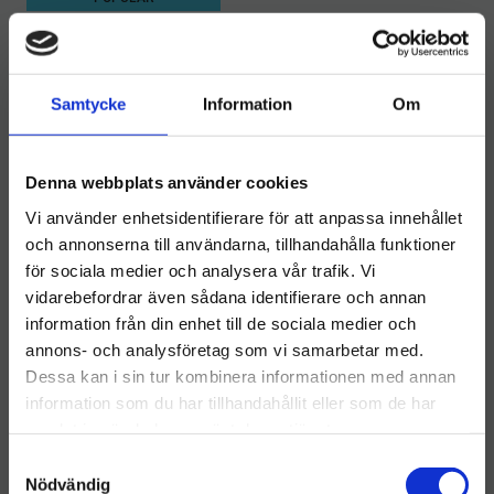
Samtycke
Information
Om
Denna webbplats använder cookies
Vi använder enhetsidentifierare för att anpassa innehållet
Activa Bio Drain Force
och annonserna till användarna, tillhandahålla funktioner
5L
för sociala medier och analysera vår trafik. Vi
Tar bort dålig lukt
vidarebefordrar även sådana identifierare och annan
799
kr
information från din enhet till de sociala medier och
Välkommen till hygieneleeds.se
annons- och analysföretag som vi samarbetar med.
INFO
Vill du handla som företag eller privatperson?
Lägg till i önskelista
Dessa kan i sin tur kombinera informationen med annan
information som du har tillhandahållit eller som de har
samlat in när du har använt deras tjänster.
FÖRETAG
Andra tittade också på
S
Priser visas exkl. moms
Nödvändig
a