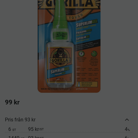
99
kr
Pris från 93 kr
6
95 kr
4
/
ST
ST
%