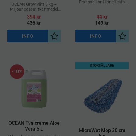
Fransad kant för effektiv
​OCEAN Grovtvätt 5 kg –
golvrengöring
Miljöanpassat tvättmedel
för hårt smutsad tvätt
394
kr
44
kr
436
kr
149
kr
INFO
INFO
Lägg till i önskelista
Lägg ti
STORSÄLJARE
10
%
​OCEAN Tvålcreme Aloe
Vera 5 L
​MicroWet Mop 30 cm