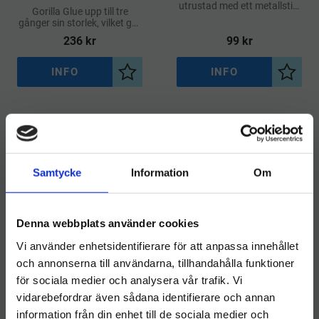
utrustad med ett metallstift
Gorilla Glue upp till tre
som förhindrar att
gånger sin storlek, vilket gör
munstycket täpps igen
att limmet tränger in i
236
kr
99
kr
materialet och skapar en
mycket stark
INFO
INFO
Lägg till i önskelista
Lägg ti
Andra tittade också på
Samtycke
Information
Om
KAMPANJ
POPULÄR
Denna webbplats använder cookies
Vi använder enhetsidentifierare för att anpassa innehållet
och annonserna till användarna, tillhandahålla funktioner
för sociala medier och analysera vår trafik. Vi
vidarebefordrar även sådana identifierare och annan
information från din enhet till de sociala medier och
Välkommen till hygieneleeds.se