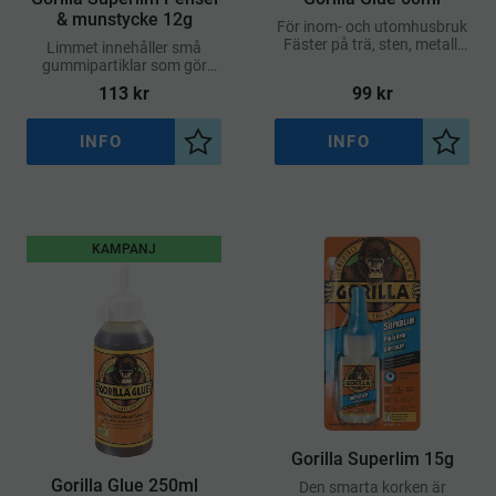
& munstycke 12g
För inom- och utomhusbruk
Fäster på trä, sten, metall,
Limmet innehåller små
glas, keramik och
gummipartiklar som gör
skummaterial Expanderar
limfogen mer flexibel och
113
kr
99
kr
upp till 3 gånger under
stöttålig
härdning
INFO
INFO
Lägg till i önskelista
Lägg ti
KAMPANJ
Gorilla Superlim 15g
Gorilla Glue 250ml
Den smarta korken är