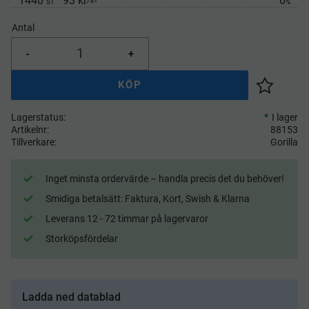
1440
93 kr
6
/
ST
ST
%
Antal
-
+
KÖP
Lägg till 
Lagerstatus
I lager
Artikelnr
88153
Tillverkare
Gorilla
Inget minsta ordervärde – handla precis det du behöver!
Smidiga betalsätt: Faktura, Kort, Swish & Klarna
Leverans 12 - 72 timmar på lagervaror
Storköpsfördelar
Ladda ned datablad