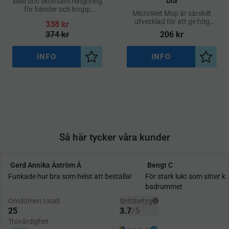
blå
Mild och skonsam rengöring
för händer och kropp
MicroWet Mop är särskilt
Innehåller aloe vera med
utvecklad för att ge hög
338
kr
återfuktande och vårdande
rengöringsprestanda vid
374
kr
206
kr
egenskaper
fuktstädning
INFO
INFO
Lägg till i önskelista
Lägg ti
Så här tycker våra kunder