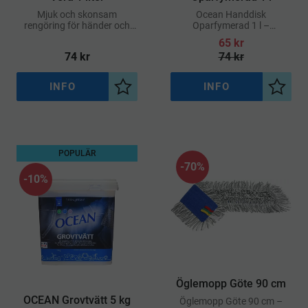
Mjuk och skonsam
Ocean Handdisk
rengöring för händer och
Oparfymerad 1 l –
kropp Innehåller aloe vera
Miljömärkt diskmedel för
65
kr
med återfuktande och
skonsam och effektiv
74
kr
74
kr
vårdande egenskaper
rengöring
INFO
INFO
Lägg till i önskelista
Lägg ti
POPULÄR
70
%
10
%
Öglemopp Göte 90 cm
OCEAN Grovtvätt 5 kg
Öglemopp Göte 90 cm –