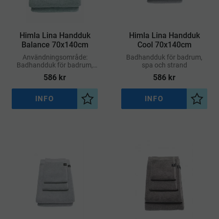
Himla Lina Handduk
Himla Lina Handduk
Balance 70x140cm
Cool 70x140cm
Användningsområde:
Badhandduk för badrum,
Badhandduk för badrum,
spa och strand
spa och strand
586
kr
586
kr
INFO
INFO
Lägg till i önskelista
Lägg ti