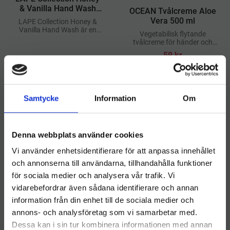
& Vanilla Hand Wash
​OCEAN Tvålcreme Aloe
300 ml
Vera 500 ml
LAPE Collection Honey &
Vanilla Hand Wash är en
Vegetabilisk flytande
mjukgörande och
tvålcreme för händer och
väldoftande flytande
kropp med doft av Aloe
59
kr
handtvål som rengör huden
Vera. OCEAN tvålcreme Aloe
effektivt utan att torka ut
71
kr
69
kr
Vera är mjukt rengörande
och innehåller
fuktbevarande
INFO
INFO
Lägg till i önskelista
Lägg ti
Samtycke
Information
Om
Denna webbplats använder cookies
Vi använder enhetsidentifierare för att anpassa innehållet
och annonserna till användarna, tillhandahålla funktioner
för sociala medier och analysera vår trafik. Vi
vidarebefordrar även sådana identifierare och annan
information från din enhet till de sociala medier och
Välkommen till hygieneleeds.se
annons- och analysföretag som vi samarbetar med.
Vill du handla som företag eller privatperson?
Dessa kan i sin tur kombinera informationen med annan