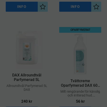
användning – både för
handtvätt och kroppstvätt
INFO
INFO
Lägg till i önskelista
Lägg ti
OPARFYMERAT
DAX Allroundtvål
Parfymerad 5L
​Tvättcreme
Oparfymerad DAX 600
​Allroundtvål Parfymerad 5L
DAX
ml
Milt rengörande för känslig
och irriterad hud.
Återfettande och
240
kr
56
kr
fuktighetsbevarande.