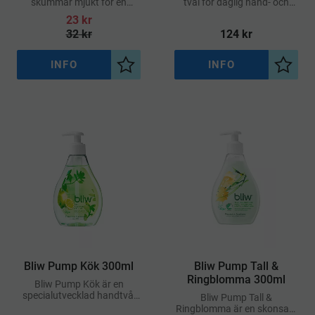
skummar mjukt för en
tvål för daglig hand- och
skonsam och hygienisk
kroppstvätt
23
kr
handtvätt
32
kr
124
kr
INFO
INFO
Lägg till i önskelista
Lägg ti
Bliw Pump Kök 300ml
Bliw Pump Tall &
Ringblomma 300ml
Bliw Pump Kök är en
specialutvecklad handtvål
Bliw Pump Tall &
för köket, designad för att
Ringblomma är en skonsam