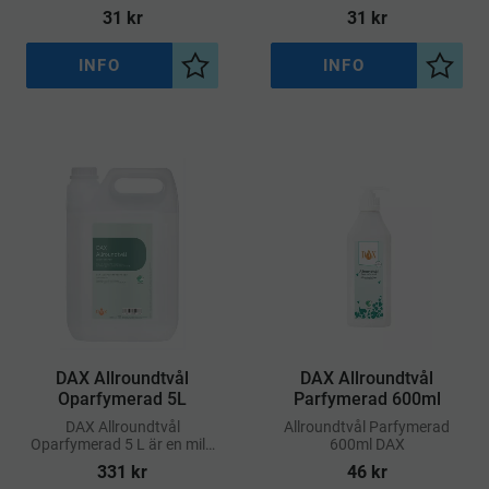
effektivt avlägsna matos
och återfuktande handtvål
31
kr
31
kr
och oönskade dofter från
som kombinerar fräsch doft
händerna
av tall med de vårdande
egenskaperna hos
INFO
INFO
Lägg till i önskelista
Lägg ti
ringblomma
DAX Allroundtvål
DAX Allroundtvål
Oparfymerad 5L
Parfymerad 600ml
DAX Allroundtvål
​Allroundtvål Parfymerad
Oparfymerad 5 L är en mild
600ml DAX
och parfymfri flytande tvål
331
kr
46
kr
utvecklad för mångsidig