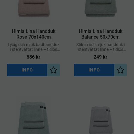
Himla Lina Handduk
Himla Lina Handduk
Rose 70x140cm
Balance 50x70cm
Lyxig och mjuk badhandduk
Stilren och mjuk handduk i
i stentvättat linne – tidlös
stentvättat linne – tidlös
design i varm rosaton
design i mjuk grågrön ton
586
kr
249
kr
INFO
INFO
Lägg till i önskelista
Lägg ti