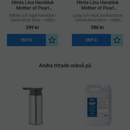
Himla Lina Handduk
Himla Lina Handduk
Mother of Pearl
Mother of Pearl
50x70cm
70x140cm
Stilren och mjuk handduk i
Lyxig och mjuk badhandduk
stentvättat linne – tidlös
i stentvättat linne – tidlös
design i mjuk pärlton
design i mjuk pärlton
249
kr
586
kr
INFO
INFO
Lägg till i önskelista
Lägg ti
Andra tittade också på