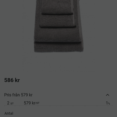
586
kr
Pris från 579 kr
2
579 kr
1
/
ST
ST
%
Antal