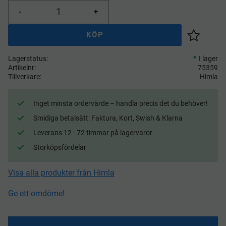
-
+
KÖP
Lägg till 
Lagerstatus
I lager
Artikelnr
75359
Tillverkare
Himla
Inget minsta ordervärde – handla precis det du behöver!
Smidiga betalsätt: Faktura, Kort, Swish & Klarna
Leverans 12 - 72 timmar på lagervaror
Storköpsfördelar
Visa alla produkter från Himla
Ge ett omdöme!