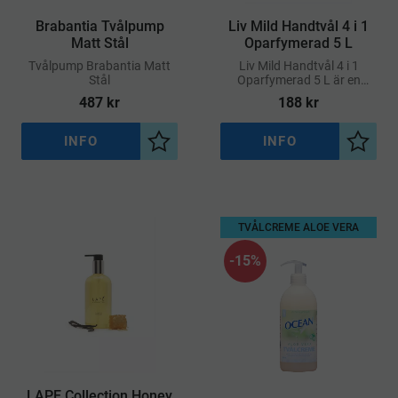
Brabantia Tvålpump
​Liv Mild Handtvål 4 i 1
Matt Stål
Oparfymerad 5 L
​Tvålpump Brabantia Matt
Liv Mild Handtvål 4 i 1
Stål
Oparfymerad 5 L är en
mångsidig och parfymfri
487
kr
188
kr
tvål som kombinerar fyra
funktioner i en och samma
produkt
INFO
INFO
Lägg till i önskelista
Lägg ti
TVÅLCREME ALOE VERA
15
%
​LAPE Collection Honey