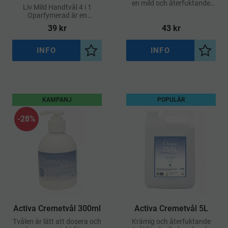
en mild och återfuktande
Liv Mild Handtvål 4 i 1
flytande tvål med en fruktigt
Oparfymerad är en
söt doft som kombinerar
skonsam och mångsidig
39
kr
43
kr
nordisk rödklöver och
tvål som kan användas för
solmogna hallon
händer, kropp, hår och
ansikte
INFO
INFO
Lägg till i önskelista
Lägg ti
KAMPANJ
POPULÄR
28
%
Activa Cremetvål 300ml
Activa Cremetvål 5L
Tvålen är lätt att dosera och
Krämig och återfuktande