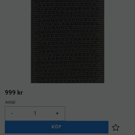
999
kr
Antal
-
+
KÖP
Lägg till 