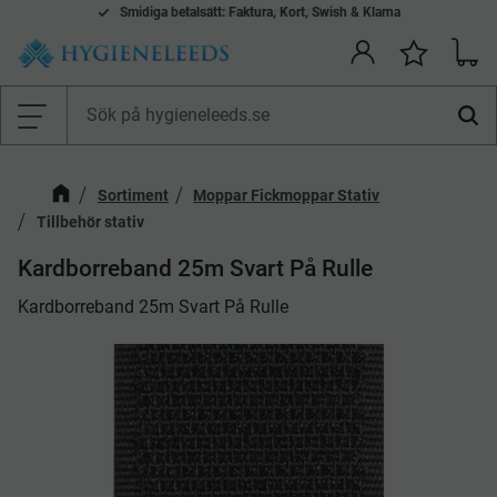
Smidiga betalsätt: Faktura, Kort, Swish & Klarna
Mina önskelistor Produkter
Kundv
Önskelis
Meny
Sortiment
Moppar Fickmoppar Stativ
Tillbehör stativ
Kardborreband 25m Svart På Rulle
​Kardborreband 25m Svart På Rulle