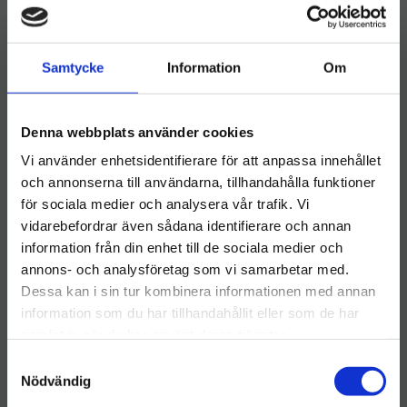
Samtycke
Information
Om
Denna webbplats använder cookies
Kardborresats
Kardell Polishmopp
Lifetime/Quicksnap
60cm
Vi använder enhetsidentifierare för att anpassa innehållet
90cm
och annonserna till användarna, tillhandahålla funktioner
​Kardborre Activa Lifetime
Kardell Polishmopp 60 cm –
90cm 1par
Ger ett optimalt och jämnt
för sociala medier och analysera vår trafik. Vi
resultat vid polishläggning
124
kr
174
kr
vidarebefordrar även sådana identifierare och annan
information från din enhet till de sociala medier och
Välkommen till hygieneleeds.se
INFO
INFO
annons- och analysföretag som vi samarbetar med.
Lägg till i önskelista
Lägg ti
Vill du handla som företag eller privatperson?
Dessa kan i sin tur kombinera informationen med annan
information som du har tillhandahållit eller som de har
samlat in när du har använt deras tjänster.
FÖRETAG
Andra tittade också på
S
Priser visas exkl. moms
Nödvändig
a
m