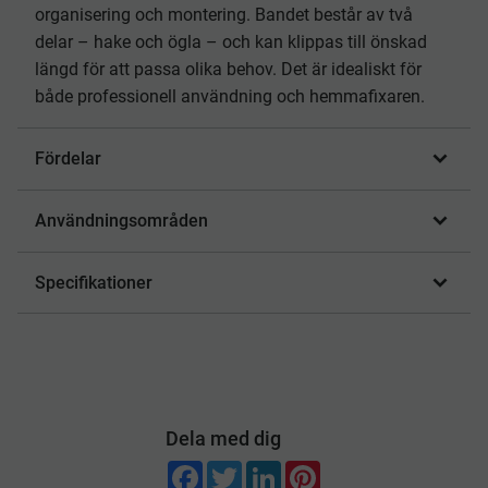
organisering och montering. Bandet består av två
delar – hake och ögla – och kan klippas till önskad
längd för att passa olika behov. Det är idealiskt för
både professionell användning och hemmafixaren.
Fördelar
Användningsområden
Specifikationer
Dela med dig
F
T
L
P
a
w
i
i