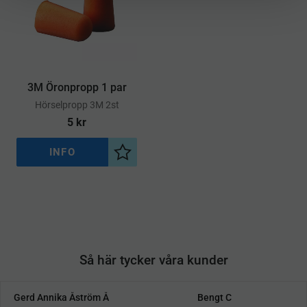
3M Öronpropp 1 par
​Hörselpropp 3M 2st
5
kr
INFO
Lägg till i önskelista
Så här tycker våra kunder