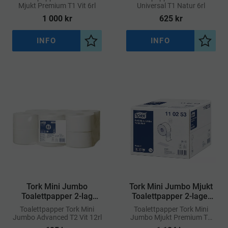
Mjukt Premium T1 Vit 6rl
Universal T1 Natur 6rl
1 000
kr
625
kr
INFO
INFO
Lägg till i önskelista
Lägg ti
Tork Mini Jumbo
Tork Mini Jumbo Mjukt
Toalettpapper 2-lag
Toalettpapper 2-lager
Advanced T2
Premium T2
​Toalettpapper Tork Mini
​Toalettpapper Tork Mini
Jumbo Advanced T2 Vit 12rl
Jumbo Mjukt Premium T2
12rl