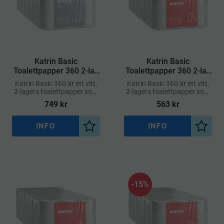
​Katrin Basic
Katrin Basic
Toalettpapper 360 2-lag
Toalettpapper 360 2-lag
42 rullar à 50,4 m
42 rullar à 50,4 m
Katrin Basic 360 är ett vitt,
Katrin Basic 360 är ett vitt,
2-lagers toalettpapper som
2-lagers toalettpapper som
kombinerar prisvärdhet och
kombinerar prisvärdhet och
749
kr
563
kr
funktion
funktion
INFO
INFO
Lägg till i önskelista
Lägg ti
15
%