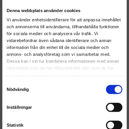
Denna webbplats använder cookies
Tork SmartOne Mini
Tork SmartOne
Toalettpapper 2-lag
Toalettpapper 2-lag
Vi använder enhetsidentifierare för att anpassa innehållet
Advanced T9
Advanced T8
​Toalettpapper Tork Mini
och annonserna till användarna, tillhandahålla funktioner
Jumbo Extra Premium T2
för sociala medier och analysera vår trafik. Vi
12rl
999
kr
750
kr
vidarebefordrar även sådana identifierare och annan
information från din enhet till de sociala medier och
Välkommen till hygieneleeds.se
INFO
INFO
Lägg till i önskelista
Lägg ti
annons- och analysföretag som vi samarbetar med.
Vill du handla som företag eller privatperson?
Dessa kan i sin tur kombinera informationen med annan
information som du har tillhandahållit eller som de har
samlat in när du har använt deras tjänster.
FÖRETAG
S
Priser visas exkl. moms
Nödvändig
a
m
PRIVAT
t
Inställningar
Priser visas inkl. moms
y
c
k
Statistik