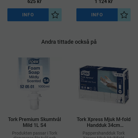
625
kr
1 124
kr
INFO
INFO
Lägg till i önskelista
Lägg ti
Andra tittade också på
Tork Premium Skumtvål
Tork Xpress Mjuk M-fold
Mild 1L S4
Handduk 34cm
Premium H2
Produkten passar i Tork
Pappershandduk Tork
dispensrar för tvål och
Xpress Mjuk Multifold