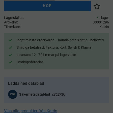
KÖP
Lägg till 
Lagerstatus
I lager
Artikelnr
B0001296
Tillverkare
Katrin
Inget minsta ordervärde – handla precis det du behöver!
Smidiga betalsätt: Faktura, Kort, Swish & Klarna
Leverans 12 - 72 timmar på lagervaror
Storköpsfördelar
Ladda ned datablad
252KB
PDF
Visa alla produkter från Katrin