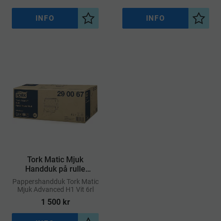
hygien och hudvänlighet
INFO
INFO
Lägg till i önskelista
Lägg ti
Tork Matic Mjuk
Handduk på rulle
Advanced H1
​Pappershandduk Tork Matic
Mjuk Advanced H1 Vit 6rl
1 500
kr