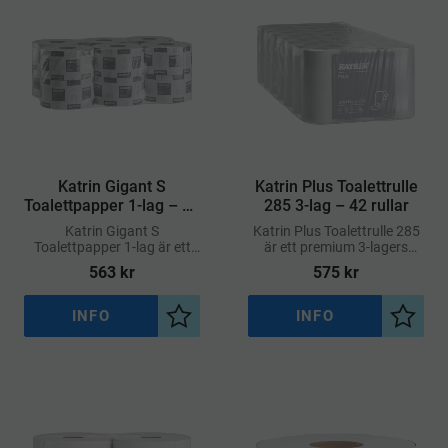
​Katrin Gigant S
​Katrin Plus Toalettrulle
Toalettpapper 1-lag – 12
285 3-lag – 42 rullar
rullar
Katrin Gigant S
Katrin Plus Toalettrulle 285
Toalettpapper 1-lag är ett
är ett premium 3-lagers
funktionellt och hållbart
toalettpapper med utmärkt
563
kr
575
kr
toalettpapper i
styrka, hög
storförpackning, anpassat
absorptionsförmåga och en
för toaletter med hög
extra mjuk yta
INFO
INFO
Lägg till i önskelista
Lägg ti
genomströmning av