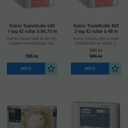
​Katrin Toalettrulle 640
​Katrin Toalettrulle 400
1-lag 42 rullar à 86,75 m
2‑lag 42 rullar à 48 m
Katrin Classic 640 är ett vitt,
Katrin Classic 400 är små
1-lagers toalettpapper med
toalettrullar av mjukt, 2-
extra lång rullängd – hela
lagers vitt papper med god
500
kr
86,75 meter per rulle
absorberingsförmåga och
586
kr
586
kr
komfort
INFO
INFO
Lägg till i önskelista
Lägg ti