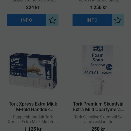
handdesinfektion som är
Premium Vit 21st
224
kr
1 250
kr
Easy to use-certifierade,
vilket säkerställer enkel
användning
INFO
INFO
Lägg till i önskelista
Lägg ti
Tork Xpress Extra Mjuk
Tork Premium Skumtvål
M-fold Handduk
Extra Mild Oparfymerad
Premium H2
1L S4
​Pappershandduk Tork
Tork Sensitive Skumtvål S4
Xpress Extra Mjuk Multifold
är utvecklad för
Premium 21st
professionella miljöer där
1 125
kr
250
kr
höga krav ställs på både