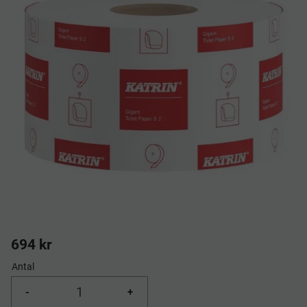
694
kr
Antal
-
+