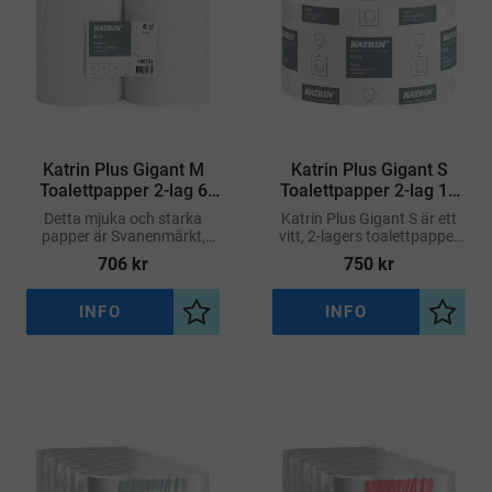
​Katrin Plus Gigant M
​Katrin Plus Gigant S
Toalettpapper 2-lag 6
Toalettpapper 2-lag 12
rullar à 310 m
rullar à 160 m
Detta mjuka och starka
Katrin Plus Gigant S är ett
papper är Svanenmärkt,
vitt, 2-lagers toalettpapper
tillverkat av högkvalitativ
av högsta kvalitet, utformat
706
kr
750
kr
nyfiber, och snabbt
för miljöer med hög
nedbrytbart i vatten – vilket
besöksfrekvens
gör det säkert att spola
INFO
INFO
Lägg till i önskelista
Lägg ti