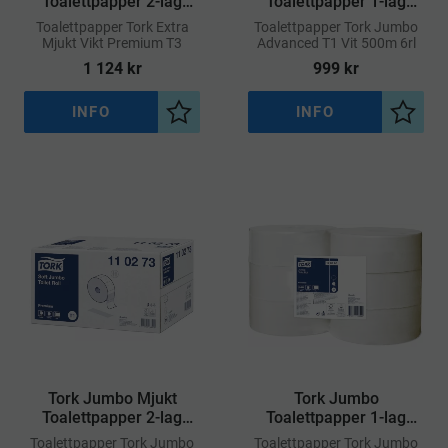
Toalettpapper 2-lag
Toalettpapper 1-lag
Premium T3
Mönster Universal T1
​Toalettpapper Tork Extra
​Toalettpapper Tork Jumbo
Mjukt Vikt Premium T3
Advanced T1 Vit 500m 6rl
1 124
kr
999
kr
INFO
INFO
Lägg till i önskelista
Lägg ti
Tork Jumbo Mjukt
Tork Jumbo
Toalettpapper 2-lag
Toalettpapper 1-lag
Premium T1
Universal T1
​Toalettpapper Tork Jumbo
​Toalettpapper Tork Jumbo