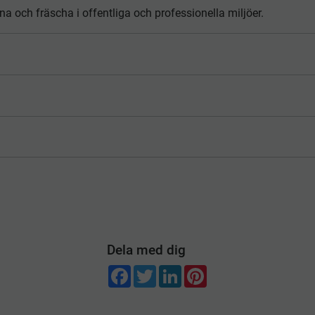
a och fräscha i offentliga och professionella miljöer.
Dela med dig
F
T
L
P
a
w
i
i
c
i
n
n
e
t
k
t