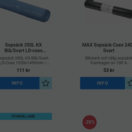
​Sopsäck 350L KX
​MAX Sopsäck Coex 24
Blå/Svart LD-coex
Svart
1050x1450mm
Sopsäck 350L KX Blå/Svart
Slitstark och tålig sopsäc
LD-Coex 1050x1450mm –
framtagen av 100 %
Extra Rymlig & Slitstark
återvunnen plast (PCR),
111
kr
53
kr
anpassad för hantering a
stora avfallsvolymer
INFO
INFO
a
Lägg till i önskelista
STORSÄLJARE
20
%