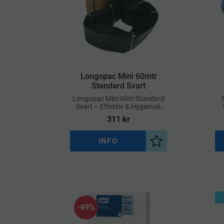
​Longopac Mini 60mtr
Standard Svart
Longopac Mini 60m Standard
Svart – Effektiv & Hygienisk
Avfallshantering
311
kr
INFO
Lägg till i önskelist
49
%