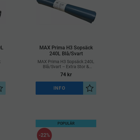
0L
​MAX Prima H3 Sopsäck
240L Blå/Svart
k
MAX Prima H3 Sopsäck 240L
Blå/Svart – Extra Stor &
Slitstark för Tung
74
kr
v
Avfallshantering
INFO
Lägg till i önskelista
Lägg till i önskelista
POPULÄR
22
%