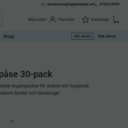
kundservice@hygieneleeds.se
0760234959
Kundvag
Önskelista
Favoriter
Kundvagn
Mina sidor
Blogg
Inkl. moms
Exkl. Moms
npåse 30-pack
aktisk engångspåse för diskret och hygienisk
ll såsom bindor och tamponger