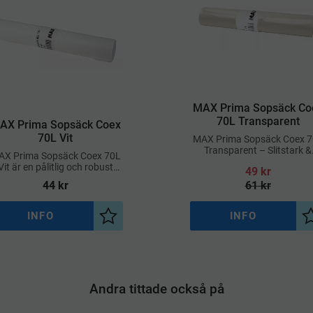
​MAX Prima Sopsäck Co
70L Transparent
AX Prima Sopsäck Coex
70L Vit
MAX Prima Sopsäck Coex 
Transparent – Slitstark &
X Prima Sopsäck Coex 70L
Praktisk Avfallssäck
Vit är en pålitlig och robust
49
kr
opsäck, tillverkad med coex-
44
kr
61
kr
teknik för extra styrka och
hållbarhet
INFO
INFO
a
Lägg till i önskelista
Andra tittade också på