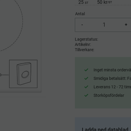
25
50 kr
/
ST
ST
Antal
-
+
Lagerstatus
Artikelnr
Tillverkare
Inget minsta ordervä
Smidiga betalsätt: F
Leverans 12 - 72 tim
Storköpsfördelar
Ladda ned datablad