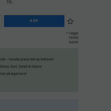
10
%
KÖP
Lägg till i önskelista
I lager
76050
Katrin
rde – handla precis det du behöver!
aktura, Kort, Swish & Klarna
mar på lagervaror