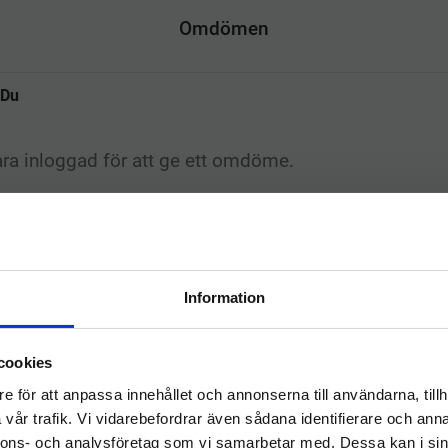
b
t
e
e
o
e
d
r
Omdömen
o
r
I
e
k
n
s
t
Du
Information
Relaterade produkter
Välkommen till
cookies
hygieneleeds.se
e för att anpassa innehållet och annonserna till användarna, tillh
Vill du handla som företag eller privatperson?
vår trafik. Vi vidarebefordrar även sådana identifierare och anna
nnons- och analysföretag som vi samarbetar med. Dessa kan i sin