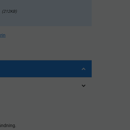
212KB
rin
ändning.