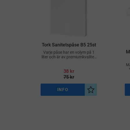
Tork Sanitetspåse B5 25st
M
Varje påse har en volym på 1
liter och är av premiumkvalitet,
kompatibel med B5-dispensrar
MA
38
kr
s
75
kr
INFO
Lägg till i önskelist