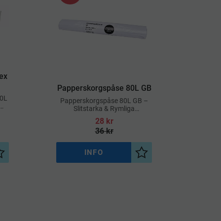
ex
​Papperskorgspåse 80L GB
70L
Papperskorgspåse 80L GB –
Slitstarka & Rymliga
Avfallspåsar
28
kr
36
kr
INFO
Lägg till i önskelista
Lägg till i önskelista