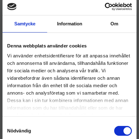
b
t
e
e
o
e
d
r
Omdömen
o
r
I
e
k
n
s
t
Samtycke
Information
Om
Du
Denna webbplats använder cookies
Vi använder enhetsidentifierare för att anpassa innehållet
och annonserna till användarna, tillhandahålla funktioner
för sociala medier och analysera vår trafik. Vi
vidarebefordrar även sådana identifierare och annan
information från din enhet till de sociala medier och
Välkommen till hygieneleeds.se
annons- och analysföretag som vi samarbetar med.
Vill du handla som företag eller privatperson?
Dessa kan i sin tur kombinera informationen med annan
information som du har tillhandahållit eller som de har
samlat in när du har använt deras tjänster.
FÖRETAG
Så här tycker våra kunder
S
Priser visas exkl. moms
Nödvändig
a