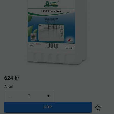
624
kr
Antal
-
+
KÖP
Lägg till 