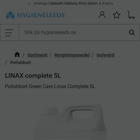
Smidiga betalsätt: Faktura, Kort, Swish & Klarna
Mina önskelistor Produkter
Kundv
Önskelis
Meny
Sortiment
Rengöringsmedel
Golvvård
Polishbort
LINAX complete 5L
Polishbort Green Care Linax Complete 5L