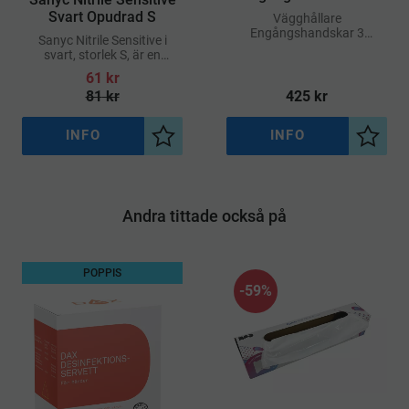
Komplett
Svart Opudrad S
​Vägghållare
Engångshandskar 3
Sanyc Nitrile Sensitive i
Komplett
svart, storlek S, är en
opudrad engångshandske
61
kr
som kombinerar hög
81
kr
425
kr
komfort med effektivt skydd
INFO
INFO
Lägg till i önskelista
Lägg ti
Andra tittade också på
POPPIS
59
%