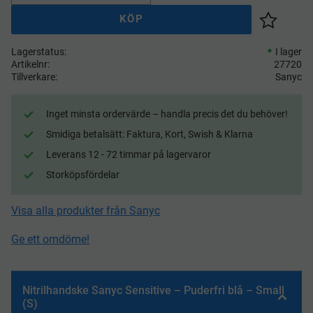
KÖP
Lägg till 
Lagerstatus
I lager
Artikelnr
27720
Tillverkare
Sanyc
Inget minsta ordervärde – handla precis det du behöver!
Smidiga betalsätt: Faktura, Kort, Swish & Klarna
Leverans 12 - 72 timmar på lagervaror
Storköpsfördelar
Visa alla produkter från Sanyc
Ge ett omdöme!
Nitrilhandske Sanyc Sensitive – Puderfri blå – Small
(S)