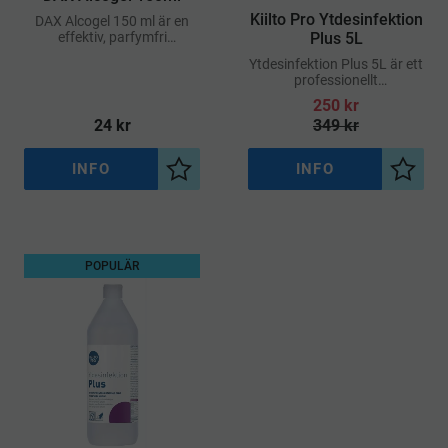
Kiilto Pro Ytdesinfektion
DAX Alcogel 150 ml är en
effektiv, parfymfri
Plus 5L
handdesinfektion i
Ytdesinfektion Plus 5L är ett
gelkonsistens som ger ett
professionellt
utmärkt skydd mot
desinfektionsmedel för
bakterier, jäst och
250
kr
effektiv rengöring av ytor i
höljeförsedda virus
24
kr
349
kr
miljöer med höga
hygienkrav
INFO
INFO
Lägg till i önskelista
Lägg ti
POPULÄR