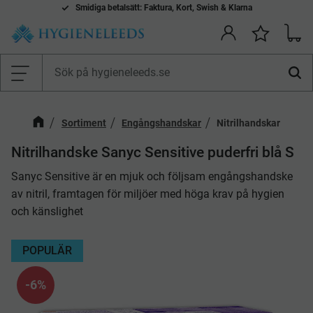
Smidiga betalsätt: Faktura, Kort, Swish & Klarna
Kundv
Önskelis
Meny
Sortiment
Engångshandskar
Nitrilhandskar
​Nitrilhandske Sanyc Sensitive puderfri blå S
Sanyc Sensitive är en mjuk och följsam engångshandske
av nitril, framtagen för miljöer med höga krav på hygien
och känslighet
POPULÄR
6
%