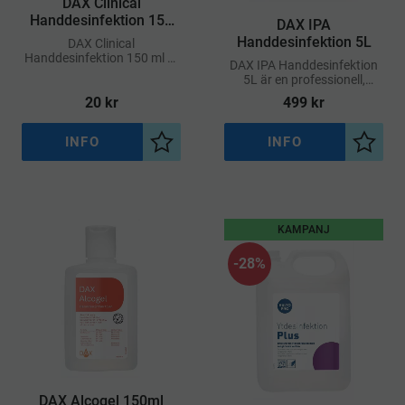
DAX Clinical
Handdesinfektion 150
DAX IPA
ml
Handdesinfektion 5L
DAX Clinical
Handdesinfektion 150 ml är
DAX IPA Handdesinfektion
en effektiv och hudvänlig
5L är en professionell,
handdesinfektion som
parfymfri handdesinfektion
20
kr
499
kr
uppfyller kraven för både
baserad på 70 vol%
professionell och personlig
isopropanol
INFO
INFO
Lägg till i önskelista
Lägg ti
KAMPANJ
28
%
DAX Alcogel 150ml