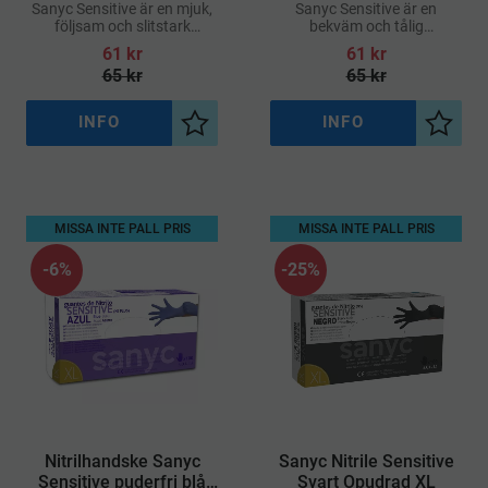
Sanyc Sensitive är en mjuk,
Sanyc Sensitive är en
följsam och slitstark
bekväm och tålig
engångshandske i nitril,
engångshandske av nitril,
61
kr
61
kr
designad för att ge optimal
framtagen för att möta
65
kr
65
kr
komfort och skydd i miljöer
höga krav på hygien och
med höga hygienkrav
säkerhet
INFO
INFO
Lägg till i önskelista
Lägg ti
MISSA INTE PALL PRIS
MISSA INTE PALL PRIS
6
%
25
%
​Nitrilhandske Sanyc
​Sanyc Nitrile Sensitive
Sensitive puderfri blå
Svart Opudrad XL