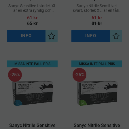
XL
Sanyc Sensitive i storlek XL
Sanyc Nitrile Sensitive i
är en extra rymlig och
svart, storlek XL, är en tålig
slitstark engångshandske i
och bekväm
61
kr
61
kr
nitril, framtagen för att
engångshandske för dig
65
kr
81
kr
erbjuda både komfort och
som behöver extra utrymme
säkerhet i
utan att kompromissa med
skydd el
INFO
INFO
Lägg till i önskelista
Lägg ti
MISSA INTE PALL PRIS
MISSA INTE PALL PRIS
25
%
25
%
​Sanyc Nitrile Sensitive
​Sanyc Nitrile Sensitive