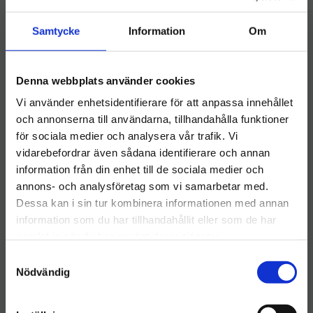
Activa Alcogel Citrus
Activa Desi-Yt spray
Samtycke
Information
Om
50ml
400ml
Alkoholbaserad
Lämnar inga rester på ytan
handdesinfektion i praktisk
50 ml-förpackning med
Denna webbplats använder cookies
6
kr
snäppkork, perfekt för mobil
14
kr
61
kr
användning
Vi använder enhetsidentifierare för att anpassa innehållet
och annonserna till användarna, tillhandahålla funktioner
INFO
INFO
Lägg till i önskelista
Lägg ti
för sociala medier och analysera vår trafik. Vi
vidarebefordrar även sådana identifierare och annan
information från din enhet till de sociala medier och
Välkommen till hygieneleeds.se
annons- och analysföretag som vi samarbetar med.
Vill du handla som företag eller privatperson?
MISSA INTE
KAMPANJ
Dessa kan i sin tur kombinera informationen med annan
information som du har tillhandahållit eller som de har
69
%
samlat in när du har använt deras tjänster.
FÖRETAG
S
Priser visas exkl. moms
Nödvändig
a
m
PRIVAT
t