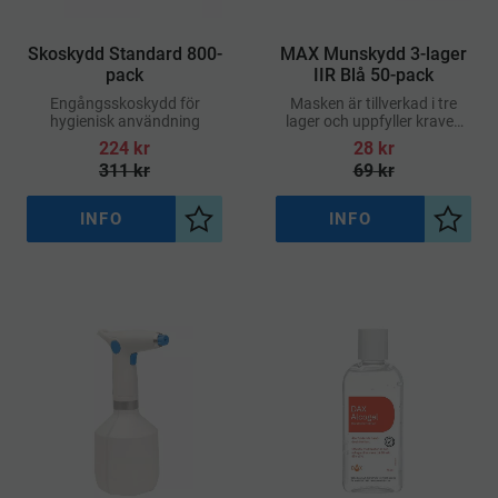
Skoskydd Standard 800-
MAX Munskydd 3-lager
pack
IIR Blå 50-pack
Engångsskoskydd för
Masken är tillverkad i tre
hygienisk användning
lager och uppfyller kraven
enligt EN
224
kr
28
kr
14683:2019+AC:2019
311
kr
69
kr
INFO
INFO
Lägg till i önskelista
Lägg ti