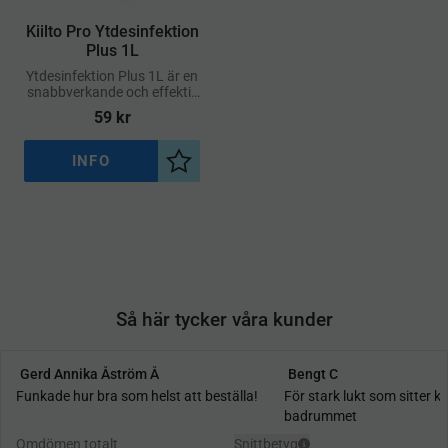
Kiilto Pro Ytdesinfektion
Plus 1L
Ytdesinfektion Plus 1L är en
snabbverkande och effektiv
ytdesinfektion för
59
kr
användning i miljöer med
höga hygienkrav
INFO
Lägg till i önskelista
Så här tycker våra kunder