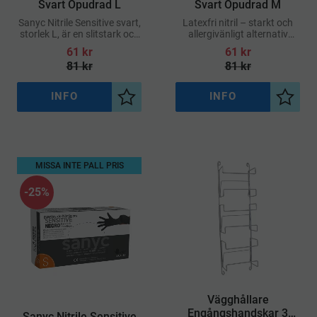
Svart Opudrad L
Svart Opudrad M
Sanyc Nitrile Sensitive svart,
Latexfri nitril – starkt och
storlek L, är en slitstark och
allergivänligt alternativ
opudrad engångshandske
Opudrad – skonsam för
61
kr
61
kr
som ger ett utmärkt skydd
känslig hud Hög känslighet
81
kr
81
kr
mot kemikalier, vätskor och
– idealisk för
bakterier
precisionsarbete
INFO
INFO
Lägg till i önskelista
Lägg ti
MISSA INTE PALL PRIS
25
%
Vägghållare
Engångshandskar 3
​Sanyc Nitrile Sensitive