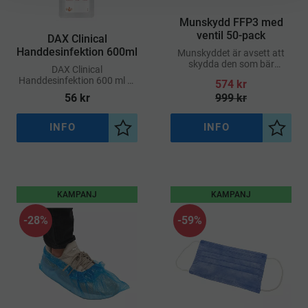
Munskydd FFP3 med
ventil 50-pack
DAX Clinical
Handdesinfektion 600ml
Munskyddet är avsett att
skydda den som bär
DAX Clinical
masken från partiklar och
Handdesinfektion 600 ml är
574
kr
smitta i sin omgivning
en högkvalitativ och
56
kr
999
kr
vårdande handdesinfektion
framtagen för professionellt
bruk
INFO
INFO
Lägg till i önskelista
Lägg ti
KAMPANJ
KAMPANJ
28
%
59
%