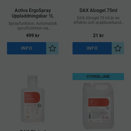
Activa ErgoSpray
​DAX Alcogel 75ml
Uppladdningsbar 1L
DAX Alcogel 75 ml är en
effektiv och snabbverkande
Sprayfunktion: Automatisk
handdesinfektion i praktiskt
sprutfunktion via
gelformat
knapptryck – jämn och
499
kr
21
kr
konstant dimma
INFO
INFO
Lägg till i önskelista
Lägg ti
STORSÄLJARE