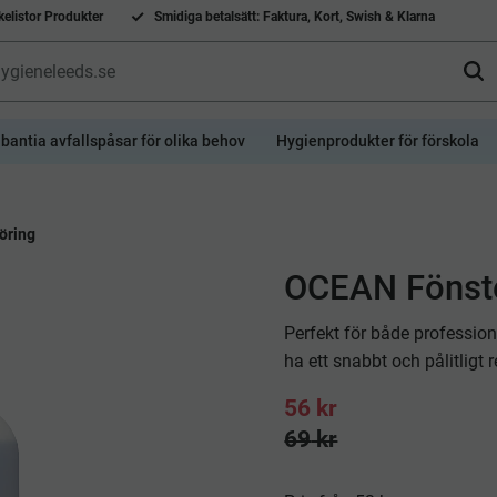
elistor Produkter
Smidiga betalsätt: Faktura, Kort, Swish & Klarna
bantia avfallspåsar för olika behov
Hygienprodukter för förskola
öring
​OCEAN Fönst
Perfekt för både professio
ha ett snabbt och pålitligt r
Nedsatt pris:
56
kr
Ordinarie pris:
69
kr