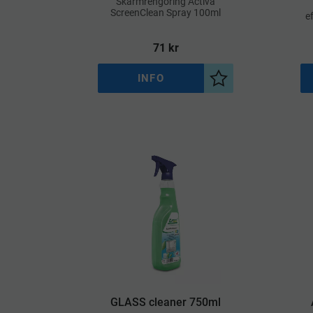
​Skärmrengöring Activa
ScreenClean Spray 100ml
e
so
71
kr
INFO
Lägg till i önskelist
GLASS cleaner 750ml