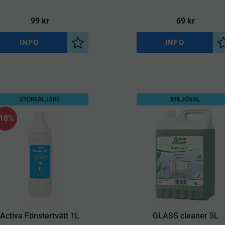
att lämna rester på glaset
99
kr
69
kr
INFO
INFO
a
Lägg till i önskelista
STORSÄLJARE
MILJÖVAL
18
%
Activa Fönstertvätt 1L
GLASS cleaner 5L