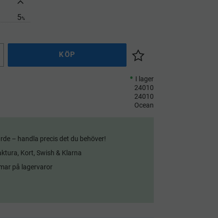
5
%
KÖP
Lägg till i önskelista
I lager
24010
24010
Ocean
rde – handla precis det du behöver!
aktura, Kort, Swish & Klarna
mar på lagervaror