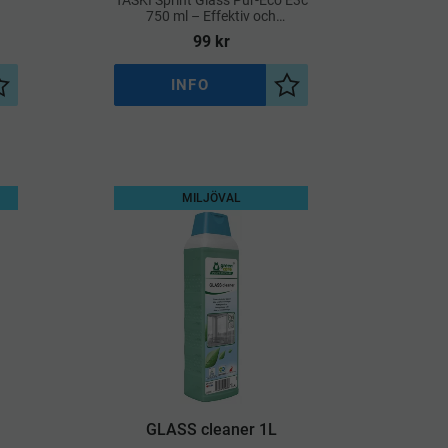
TASKI Sprint Glass Pur-Eco E3c
750 ml – Effektiv och
Miljövänlig Glasrengöring
99
kr
INFO
Lägg till i önskelista
Lägg till i önskelista
MILJÖVAL
GLASS cleaner 1L