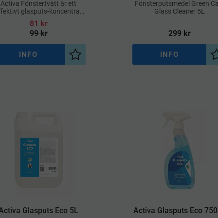
Activa Fönstertvätt är ett
Fönsterputsmedel Green Ca
ffektivt glasputs-koncentrat
Glass Cleaner 5L
m används vid professionell
81
kr
fönsterputsning
99
kr
299
kr
INFO
INFO
a
Lägg till i önskelista
Activa Glasputs Eco 5L
Activa Glasputs Eco 75