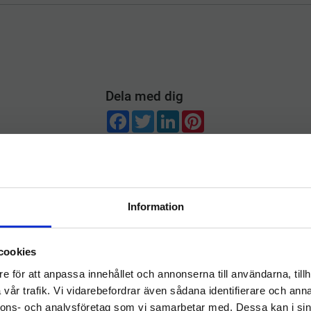
Dela med dig
F
T
L
P
a
w
i
i
c
i
n
n
e
t
k
t
b
t
e
e
o
e
d
r
Omdömen
o
r
I
e
k
n
s
t
Information
Du
Välkommen till
cookies
hygieneleeds.se
e för att anpassa innehållet och annonserna till användarna, tillh
Vill du handla som företag eller privatperson?
vår trafik. Vi vidarebefordrar även sådana identifierare och anna
nnons- och analysföretag som vi samarbetar med. Dessa kan i sin