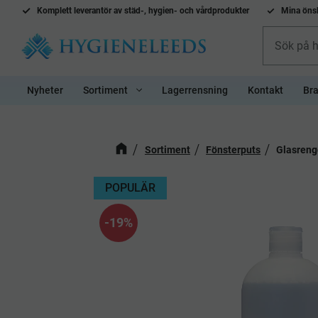
Komplett l
everantör av städ-, hygien- och vårdprodukter
Mina önsk
Nyheter
Sortiment
Lagerrensning
Kontakt
Bra
Sortiment
Fönsterputs
Glasreng
POPULÄR
19
%