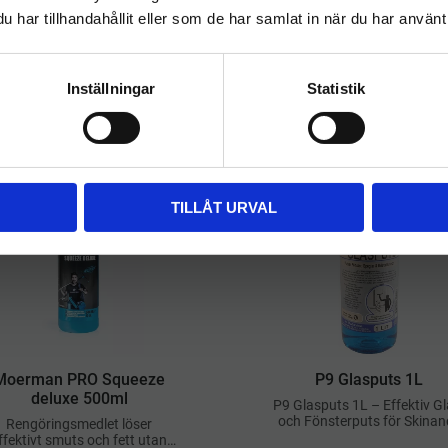
har tillhandahållit eller som de har samlat in när du har använt 
FÖRETAG
PRIVAT
Priser visas exkl. moms
Priser visas inkl. moms
Inställningar
Statistik
Relaterade produkter
TILLÅT URVAL
​Moerman PRO Squeeze
​P9 Glasputs 1L
deluxe 500ml
P9 Glasputs 1L – Effektiv Gl
och Fönsterputs för Skinan
Rengöringsmedlet löser
Resultat
ffektivt smuts och fett utan