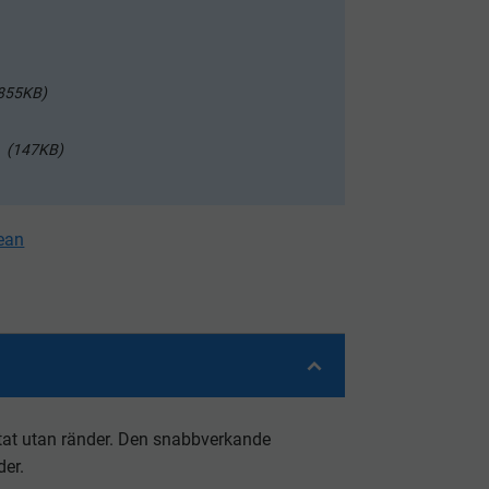
855KB
147KB
cean
ltat utan ränder. Den snabbverkande
der.