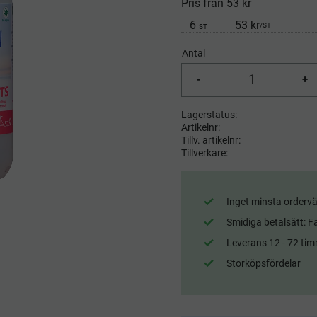
Pris från 53 kr
6
53 kr
/
ST
ST
Antal
-
+
Lagerstatus
Artikelnr
Tillv. artikelnr
Tillverkare
Inget minsta ordervä
Smidiga betalsätt: F
Leverans 12 - 72 tim
Storköpsfördelar