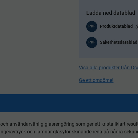
Ladda ned datablad
PDF
PDF
Visa alla produkter från O
Ge ett omdöme!
och användarvänlig glasrengöring som ger ett kristallklart resu
fingeravtryck och lämnar glasytor skinande rena på några sekun