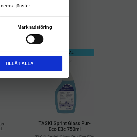
deras tjänster.
Marknadsföring
MILJÖVAL
TILLÅT ALLA
​TASKI Sprint Glass Pur-
as-
de
Eco E3c 750ml