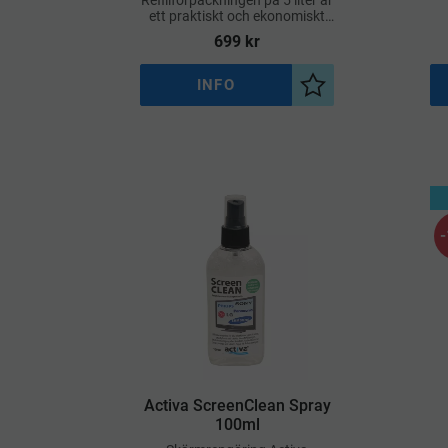
Refillförpackningen på 5 liter är
ett praktiskt och ekonomiskt
alternativ för professionell
699
kr
användning och gör det enkelt
att fylla på mindre flaskor
INFO
Lägg till i önskelist
Activa ScreenClean Spray
100ml