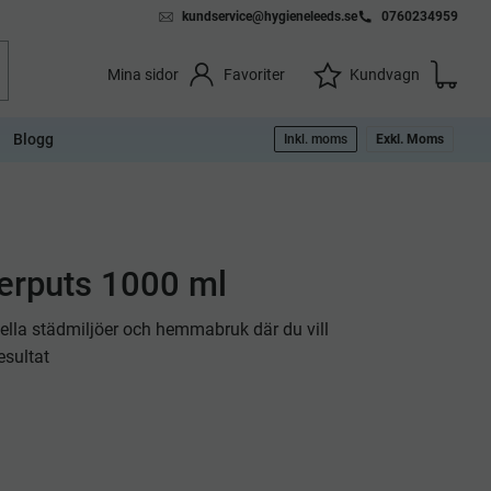
kundservice@hygieneleeds.se
0760234959
Kundvag
Önskelista
Favoriter
Kundvagn
Mina sidor
Blogg
Inkl. moms
Exkl. Moms
erputs 1000 ml
nella städmiljöer och hemmabruk där du vill
esultat