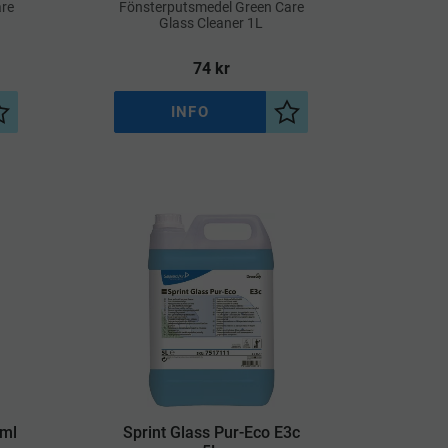
re
​Fönsterputsmedel Green Care
Glass Cleaner 1L
74
kr
INFO
Lägg till i önskelista
Lägg till i önskelista
0ml
Sprint Glass Pur-Eco E3c