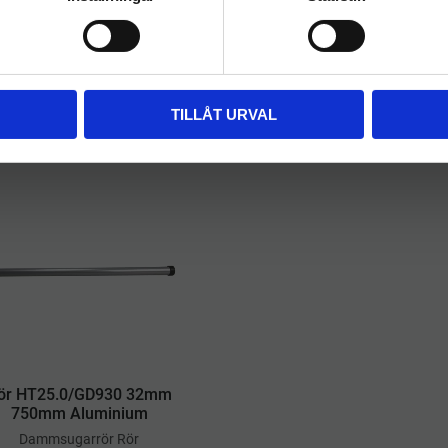
Löpmeter Svart
GD 1000/VP300
125
kr
499
kr
INFO
INFO
a
Lägg till i önskelista
TILLÅT URVAL
ör HT25.0/GD930 32mm
750mm Aluminium
​Dammsugarrör Rör