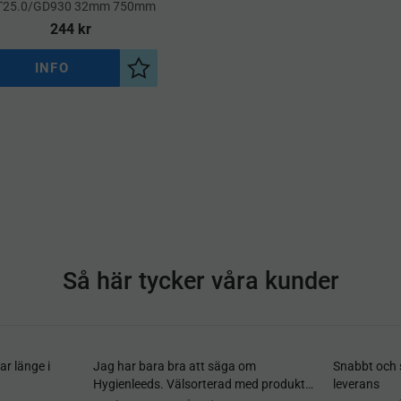
T25.0/GD930 32mm 750mm
244
kr
INFO
a
Lägg till i önskelista
Så här tycker våra kunder