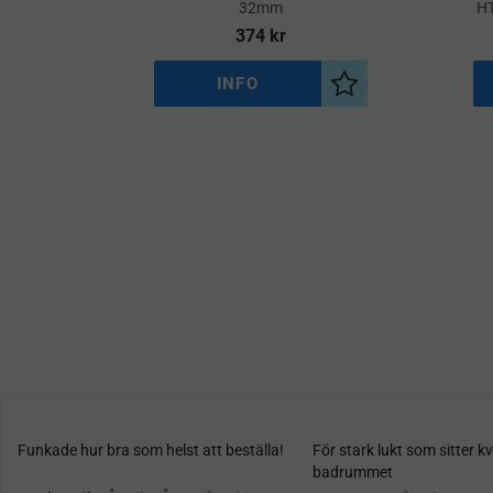
32mm
H
374
kr
INFO
Lägg till i önskelist