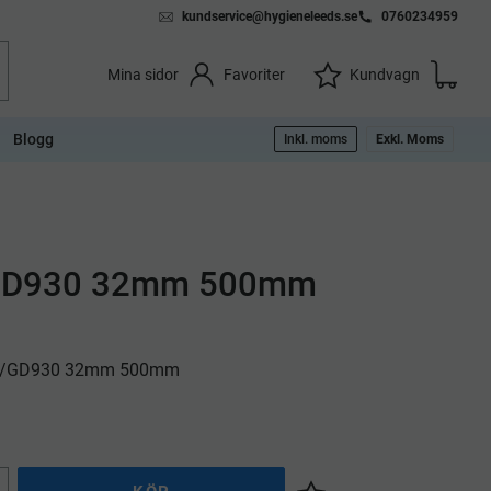
kundservice@hygieneleeds.se
0760234959
Kundvag
Önskelista
Favoriter
Kundvagn
Mina sidor
Blogg
Inkl. moms
Exkl. Moms
/GD930 32mm 500mm
.0/GD930 32mm 500mm