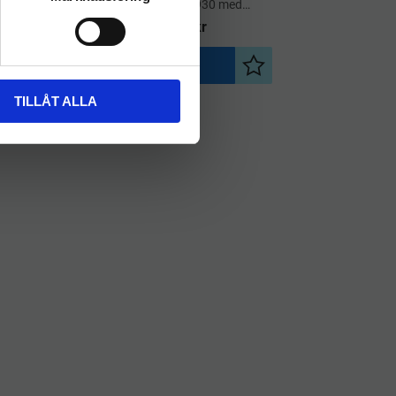
HT25.0/GD930 med
Sugkontroll
499
kr
INFO
Lägg till i önskelista
Lägg till i önskelista
TILLÅT ALLA