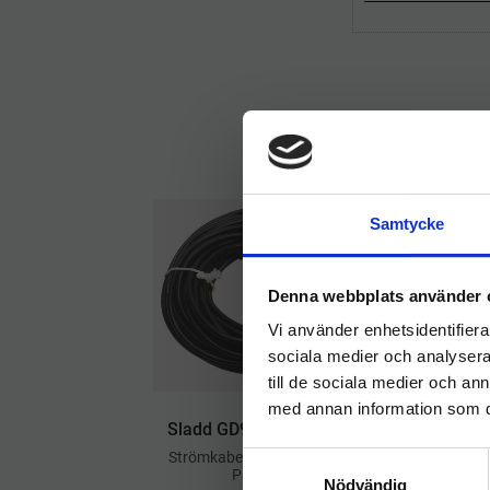
Samtycke
Denna webbplats använder 
Vi använder enhetsidentifierar
sociala medier och analysera 
till de sociala medier och a
med annan information som du 
Sladd GD930 & Phanter
​Strömkabel Sladd GD930 &
S
Panther
​D
Nödvändig
a