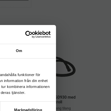
Om
andahålla funktioner för
n information från din enhet
 tur kombinera informationen
deras tjänster.
Slang HT25.0/GD930 med
sugkontroll
isk
Dammsugarslang Slang
Marknadsföring