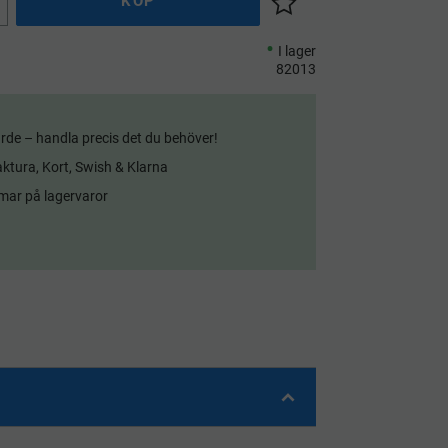
KÖP
Lägg till i önskelista
I lager
82013
rde – handla precis det du behöver!
aktura, Kort, Swish & Klarna
mar på lagervaror