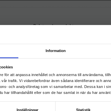
Relaterade produkter
Information
Välkommen till
cookies
hygieneleeds.se
e för att anpassa innehållet och annonserna till användarna, tillh
Vill du handla som företag eller privatperson?
vår trafik. Vi vidarebefordrar även sådana identifierare och anna
nnons- och analysföretag som vi samarbetar med. Dessa kan i sin
har tillhandahållit eller som de har samlat in när du har använt 
FÖRETAG
PRIVAT
Slang 32mm Löpmeter
Slang Nilfisk GD
svart
1000/VP300
Priser visas exkl. moms
Priser visas inkl. moms
ammsugarslang Slang 32mm
​Dammsugarslang Slang Nilf
Inställningar
Statistik