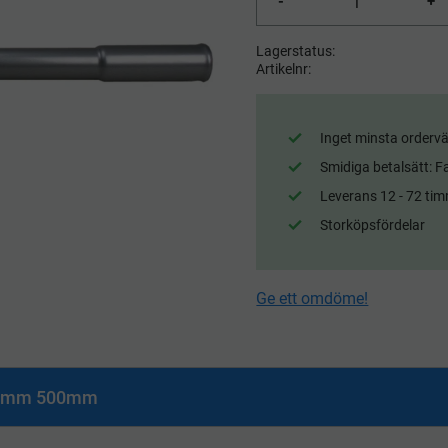
-
+
Lagerstatus
Artikelnr
Inget minsta ordervä
Smidiga betalsätt: F
Leverans 12 - 72 tim
Storköpsfördelar
Ge ett omdöme!
32mm 500mm