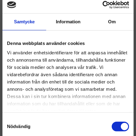
Samtycke
Information
Om
Rubbermaid Slim Jim
Rubbermaid Brute
50L Resin Step-On Front
Container 76L Tunna Vit
Denna webbplats använder cookies
Röd
​Soptunna Rubermaid Slim
​Soptunna Rubbermaid
Vi använder enhetsidentifierare för att anpassa innehållet
Jim Step-On Can Röd 50L
Brute Vit 76L
och annonserna till användarna, tillhandahålla funktioner
3 745
kr
1 495
kr
för sociala medier och analysera vår trafik. Vi
vidarebefordrar även sådana identifierare och annan
INFO
INFO
Lägg till i önskelista
Lägg ti
information från din enhet till de sociala medier och
Välkommen till hygieneleeds.se
annons- och analysföretag som vi samarbetar med.
Vill du handla som företag eller privatperson?
Dessa kan i sin tur kombinera informationen med annan
information som du har tillhandahållit eller som de har
samlat in när du har använt deras tjänster.
FÖRETAG
S
Priser visas exkl. moms
Nödvändig
a
m