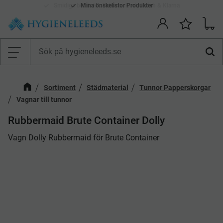
Smidiga betalsätt: Faktura, Kort, Swish & Klarna
Mina önskelistor Produkter
Kundv
Önskelis
Meny
Sortiment
Städmaterial
Tunnor Papperskorgar
Vagnar till tunnor
Rubbermaid Brute Container Dolly
​Vagn Dolly Rubbermaid för Brute Container