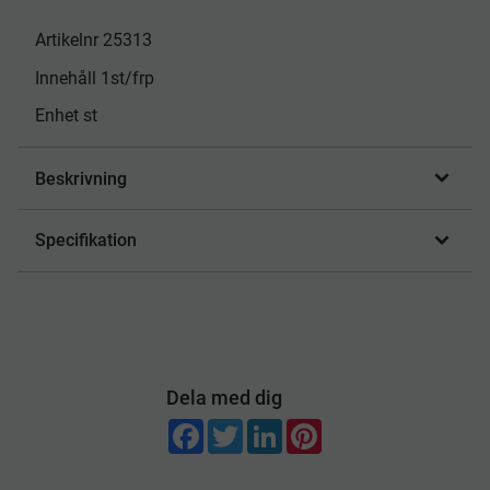
Artikelnr 25313
Innehåll 1st/frp
Enhet st
Beskrivning
Specifikation
Dela med dig
F
T
L
P
a
w
i
i
c
i
n
n
e
t
k
t