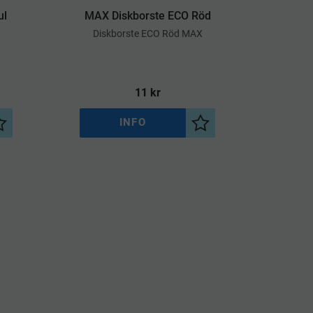
ul
MAX Diskborste ECO Röd
​Diskborste ECO Röd MAX
11
kr
INFO
Lägg till i önskelista
Lägg till i önskelista