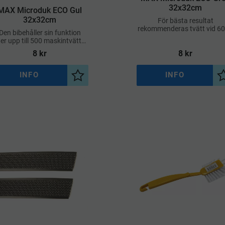
32x32cm
MAX Microduk ECO Gul
32x32cm
För bästa resultat
rekommenderas tvätt vid 60
Den bibehåller sin funktion
vilket är mer skonsamt fö
ter upp till 500 maskintvättar
miljön
och krymper mindre än 6%
8
kr
8
kr
INFO
INFO
a
Lägg till i önskelista