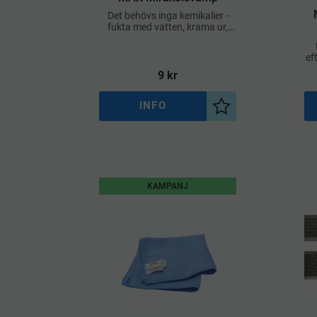
Det behövs inga kemikalier -
fukta med vatten, krama ur,
gnugga lätt och fläckarna
försvinner
ef
9
kr
INFO
Lägg till i önskelist
KAMPANJ