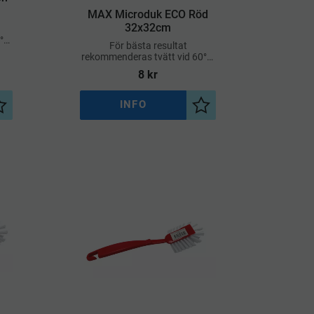
MAX Microduk ECO Röd
32x32cm
°C,
För bästa resultat
r
rekommenderas tvätt vid 60°C,
vilket är mer skonsamt för
8
kr
miljön
INFO
Lägg till i önskelista
Lägg till i önskelista