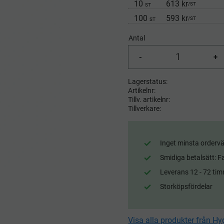
10
613 kr
/
ST
ST
100
593 kr
/
ST
ST
Antal
-
+
Lagerstatus
Artikelnr
Tillv. artikelnr
Tillverkare
Inget minsta ordervä
Smidiga betalsätt: F
Leverans 12 - 72 tim
Storköpsfördelar
Visa alla produkter från Hy