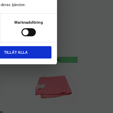
deras tjänster.
Marknadsföring
TILLÅT ALLA
KAMPANJ
ön