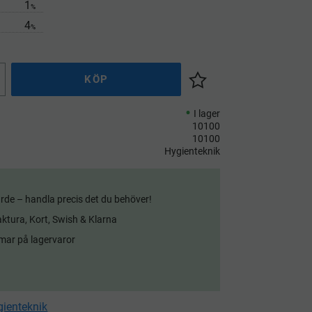
1
%
4
%
KÖP
Lägg till i önskelista
I lager
10100
10100
Hygienteknik
rde – handla precis det du behöver!
aktura, Kort, Swish & Klarna
mar på lagervaror
gienteknik