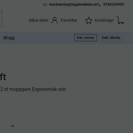
kundservice@hygieneleeds.se
0760234959
Kundvag
Önskelista
Favoriter
Kundvagn
Mina sidor
Blogg
Inkl. moms
Exkl. Moms
ft
2 st moppgarn Ergonomisk och