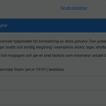
Ge ett omdöme!
ytor
onomiskt hjälpmedel för torrstädning av stora golvytor. Den juste
er snabb och smidig rengöring i exempelvis skolor, lager, idrotts
två moppgarn och ger en bred täckyta som minimerar antalet dr
xmopp Stativ (art.nr 10101) beställas.