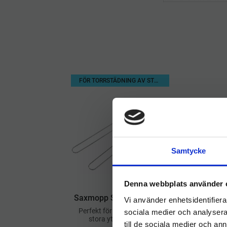
FÖR TORRSTÄDNING AV STORA YTOR
Samtycke
Denna webbplats använder 
Saxmopp Stativ 2x100cm
Vi använder enhetsidentifierar
Ti
Perfekt för torrstädning av
sociala medier och analysera 
stora ytor Justerbar
till de sociala medier och a
arbetsbredd upp till 2 meter