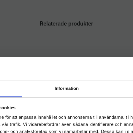
Relaterade produkter
Information
Välkommen till
cookies
Saxmoppgarn Meraklon
hygieneleeds.se
1mtr
e för att anpassa innehållet och annonserna till användarna, tillh
Vill du handla som företag eller privatperson?
llverkat av slitstark Meraklon-
vår trafik. Vi vidarebefordrar även sådana identifierare och anna
fiber, som kombinerar hög
nnons- och analysföretag som vi samarbetar med. Dessa kan i sin
hållbarhet med god