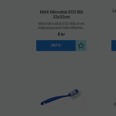
L
MAX Microduk ECO Blå
32x32cm
MAX Microduk ECO Blå är en
miljöanpassad mikrofiberduk
med bra kvalitet och funktion
8
kr
INFO
Lägg till i önskelist