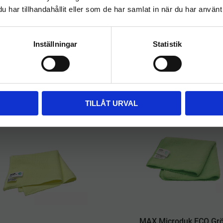
320
kr
rengöringsförmåga
har tillhandahållit eller som de har samlat in när du har använt 
FÖRETAG
PRIVAT
INFO
Priser visas exkl. moms
Priser visas inkl. moms
a
Lägg till i önskelista
Inställningar
Statistik
Andra tittade också på
TILLÅT URVAL
KAMPANJ
MAX Microduk ECO Gr