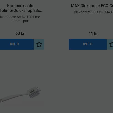
Kardborresats
MAX Diskborste ECO G
ifetime/Quicksnap 23cm
​Diskborste ECO Gul MAX
Äldre
​Kardborre Activa Lifetime
30cm 1par
63
kr
11
kr
INFO
INFO
a
Lägg till i önskelista