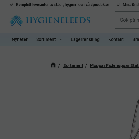
Komplett l
everantör av städ-, hygien- och vårdprodukter
Mina önsk
Nyheter
Sortiment
Lagerrensning
Kontakt
Bra
Sortiment
Moppar Fickmoppar Stat