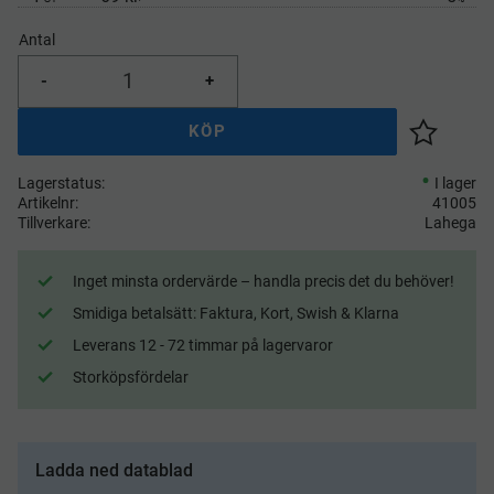
Antal
-
+
KÖP
Lägg till 
Lagerstatus
I lager
Artikelnr
41005
Tillverkare
Lahega
Inget minsta ordervärde – handla precis det du behöver!
Smidiga betalsätt: Faktura, Kort, Swish & Klarna
Leverans 12 - 72 timmar på lagervaror
Storköpsfördelar
Ladda ned datablad