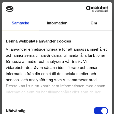
STORSÄLJARE
KAMPANJ
Samtycke
Information
Om
Denna webbplats använder cookies
Vi använder enhetsidentifierare för att anpassa innehållet
och annonserna till användarna, tillhandahålla funktioner
Minisvabb Anna 250g
MAX Microduk ECO Gul
för sociala medier och analysera vår trafik. Vi
26cm
32x32cm
vidarebefordrar även sådana identifierare och annan
För våt- och torrstädning av
Den bibehåller sin funktion
information från din enhet till de sociala medier och
Välkommen till hygieneleeds.se
mindre till medelstora
efter upp till 500
annons- och analysföretag som vi samarbetar med.
golvytor, perfekt för hem,
maskintvättar och krymper
Vill du handla som företag eller privatperson?
24
kr
8
kr
kontor och trånga
mindre än 6%
Dessa kan i sin tur kombinera informationen med annan
utrymmen
information som du har tillhandahållit eller som de har
INFO
INFO
Lägg till i önskelista
Lägg ti
samlat in när du har använt deras tjänster.
FÖRETAG
S
Priser visas exkl. moms
Nödvändig
a