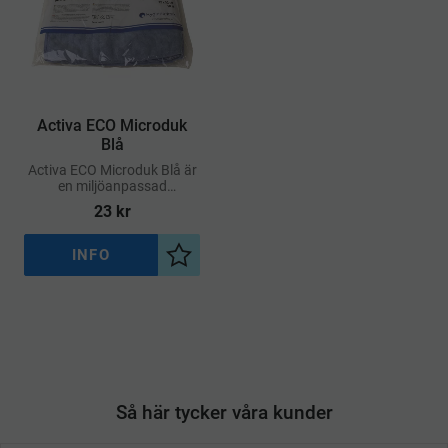
Activa ECO Microduk
Blå
Activa ECO Microduk Blå är
en miljöanpassad
mikrofiberduk av hög
23
kr
kvalitet som kan användas
på alla hårda ytor, både torr
och fuktig
INFO
Lägg till i önskelista
Så här tycker våra kunder