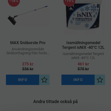
18
%
19
%
​MAX Snöborste Pro
Issmältningsmedel
Tergent isNIX -40°C 12L
Användningsområde
Snöborttagning från fordon
Issmältningsmedel Tergent
och andra ytor
isNIX -40°C 12L
275
kr
461
kr
336
kr
570
kr
INFO
INFO
Lägg till i önskelista
Lägg ti
Andra tittade också på