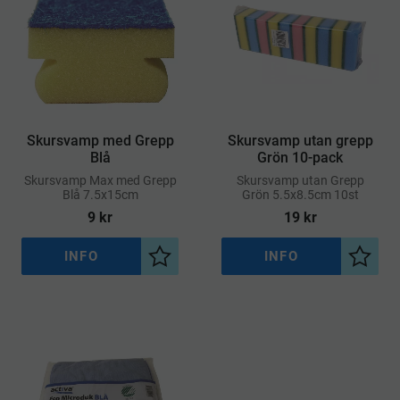
Skursvamp med Grepp
Skursvamp utan grepp
Blå
Grön 10-pack
​Skursvamp Max med Grepp
Skursvamp utan Grepp
Blå 7.5x15cm
Grön 5.5x8.5cm 10st
9
kr
19
kr
INFO
INFO
Lägg till i önskelista
Lägg ti