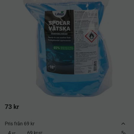
73
kr
Pris från 69 kr
4
69 kr
5
/
ST
ST
%