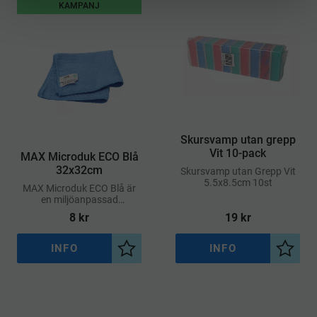
KAMPANJ
Skursvamp utan grepp
Vit 10-pack
MAX Microduk ECO Blå
32x32cm
​Skursvamp utan Grepp Vit
5.5x8.5cm 10st
MAX Microduk ECO Blå är
en miljöanpassad
mikrofiberduk med bra
8
kr
19
kr
kvalitet och funktion
INFO
INFO
Lägg till i önskelista
Lägg ti