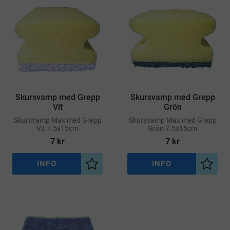
Skursvamp med Grepp
Skursvamp med Grepp
Vit
Grön
​Skursvamp Max med Grepp
​Skursvamp Max med Grepp
Vit 7.5x15cm
Grön 7.5x15cm
7
kr
7
kr
INFO
INFO
Lägg till i önskelista
Lägg ti