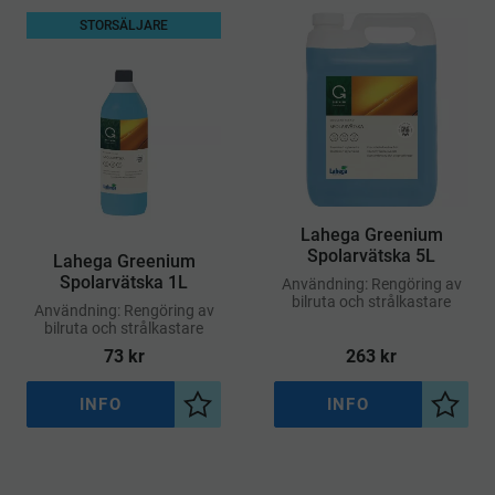
STORSÄLJARE
Lahega Greenium
Spolarvätska 5L
Lahega Greenium
Spolarvätska 1L
Användning: Rengöring av
bilruta och strålkastare
Användning: Rengöring av
bilruta och strålkastare
73
kr
263
kr
INFO
INFO
Lägg till i önskelista
Lägg ti