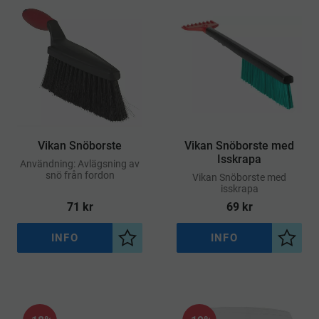
​Vikan Snöborste
Vikan Snöborste med
Isskrapa
Användning: Avlägsning av
snö från fordon
Vikan Snöborste med
isskrapa
71
kr
69
kr
INFO
INFO
Lägg till i önskelista
Lägg ti