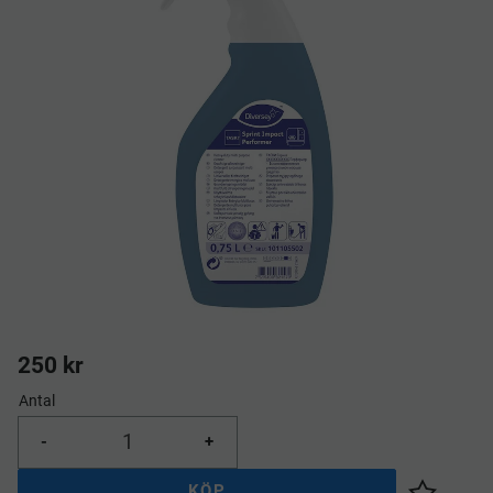
250
kr
Antal
-
+
KÖP