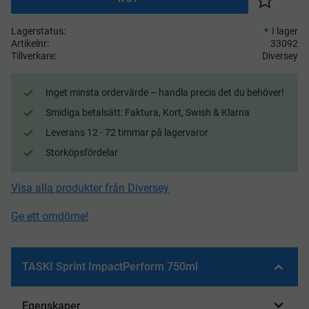
Lägg till 
Lagerstatus
I lager
Artikelnr
33092
Tillverkare
Diversey
Inget minsta ordervärde – handla precis det du behöver!
Smidiga betalsätt: Faktura, Kort, Swish & Klarna
Leverans 12 - 72 timmar på lagervaror
Storköpsfördelar
Visa alla produkter från Diversey
Ge ett omdöme!
TASKI Sprint ImpactPerform 750ml
Egenskaper