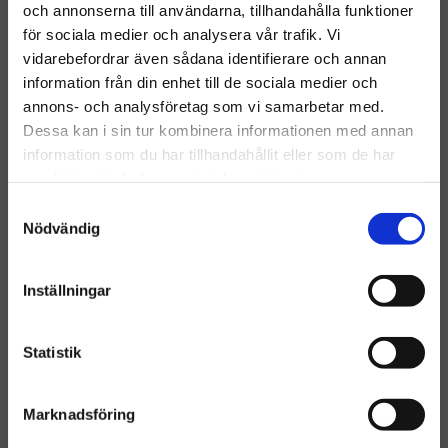
och annonserna till användarna, tillhandahålla funktioner
för sociala medier och analysera vår trafik. Vi
vidarebefordrar även sådana identifierare och annan
information från din enhet till de sociala medier och
Välkommen till hygieneleeds.se
annons- och analysföretag som vi samarbetar med.
Vill du handla som företag eller privatperson?
Dessa kan i sin tur kombinera informationen med annan
information som du har tillhandahållit eller som de har
samlat in när du har använt deras tjänster.
FÖRETAG
S
Priser visas exkl. moms
Activa Kök 750ml Spray
GREASE off Quick&Easy
Nödvändig
a
325ml
​Kök Spray Activa 750ml
m
PRIVAT
​Green Care Grease Off
t
Quick och Easy 325ml
Inställningar
Priser visas inkl. moms
y
45
kr
332
kr
c
INFO
INFO
k
Statistik
Lägg till i önskelista
Lägg ti
e
s
Marknadsföring
v