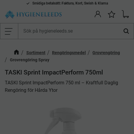
Smidiga betalsätt: Faktura, Kort, Swish & Klarna
Mina önskelistor Produkter
Kundv
Önskelis
Meny
Sortiment
Rengöringsmedel
Grovrengöring
Grovrengöring Spray
​TASKI Sprint ImpactPerform 750ml
TASKI Sprint ImpactPerform 750 ml – Kraftfull Daglig
Rengöring för Hårda Ytor