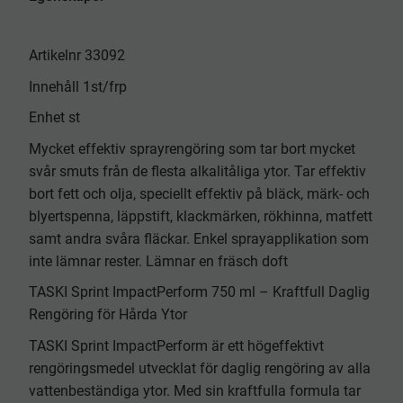
Artikelnr 33092
Innehåll 1st/frp
Enhet st
Mycket effektiv sprayrengöring som tar bort mycket
svår smuts från de flesta alkalitåliga ytor. Tar effektiv
bort fett och olja, speciellt effektiv på bläck, märk- och
blyertspenna, läppstift, klackmärken, rökhinna, matfett
samt andra svåra fläckar. Enkel sprayapplikation som
inte lämnar rester. Lämnar en fräsch doft
TASKI Sprint ImpactPerform 750 ml – Kraftfull Daglig
Rengöring för Hårda Ytor
TASKI Sprint ImpactPerform är ett högeffektivt
rengöringsmedel utvecklat för daglig rengöring av alla
vattenbeständiga ytor. Med sin kraftfulla formula tar