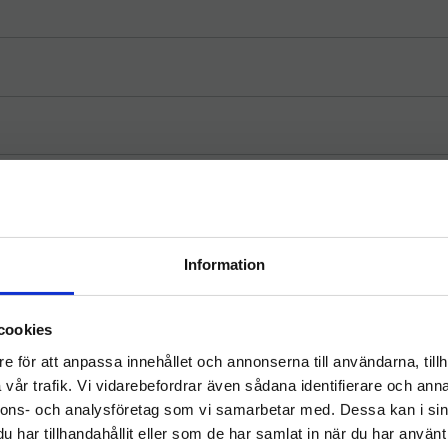
ig och effektiv golvvård för hållbara miljöer!
Information
Välkommen till
cookies
hygieneleeds.se
Dela med dig
e för att anpassa innehållet och annonserna till användarna, tillh
Vill du handla som företag eller privatperson?
F
T
L
P
vår trafik. Vi vidarebefordrar även sådana identifierare och anna
a
w
i
i
c
i
n
n
nnons- och analysföretag som vi samarbetar med. Dessa kan i sin
e
t
k
t
har tillhandahållit eller som de har samlat in när du har använt 
b
t
e
e
FÖRETAG
PRIVAT