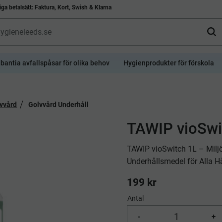
ga betalsätt: Faktura, Kort, Swish & Klarna
bantia avfallspåsar för olika behov
Hygienprodukter för förskola
vvård
Golvvård Underhåll
​TAWIP vioSwi
TAWIP vioSwitch 1L – Miljö
Underhållsmedel för Alla H
199
kr
Antal
-
+