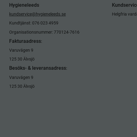
Hygieneleeds
Kundservic
kundservice@hygieneleeds.se
Helgfria var
Kundtjänst: 076 023 4959
Organisationsnummer: 770124-7616
Fakturaadress
:
Varuvägen 9
125 30 Älvsjö
Besöks- & leveransadress
:
Varuvägen 9
125 30 Älvsjö