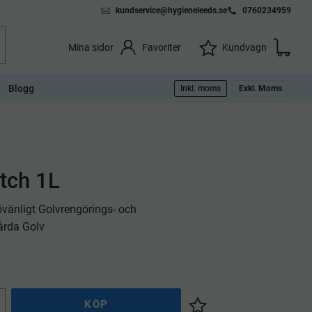
kundservice@hygieneleeds.se
0760234959
Kundvag
Önskelista
Favoriter
Kundvagn
Mina sidor
Blogg
Inkl. moms
Exkl. Moms
tch 1L
vänligt Golvrengörings- och
årda Golv
KÖP