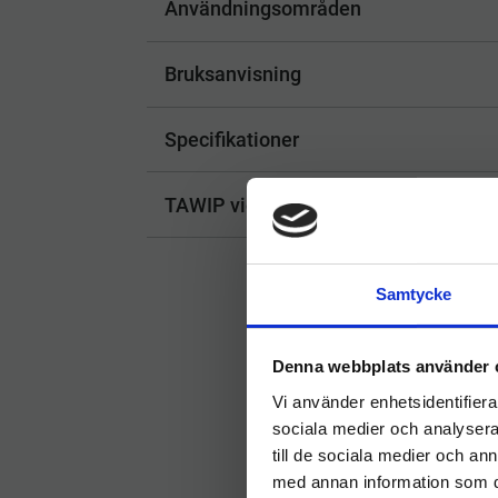
Användningsområden
Bruksanvisning
Specifikationer
TAWIP vioSwitch 1L – Smart, miljövänl
Samtycke
Denna webbplats använder 
Vi använder enhetsidentifierar
sociala medier och analysera 
till de sociala medier och a
med annan information som du 