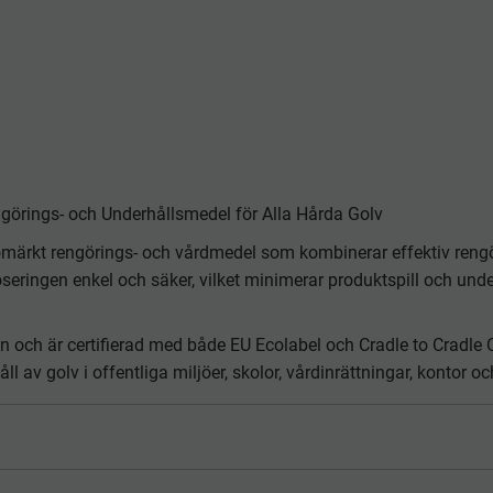
görings- och Underhållsmedel för Alla Hårda Golv
ljömärkt rengörings- och vårdmedel som kombinerar effektiv re
eringen enkel och säker, vilket minimerar produktspill och under
och är certifierad med både EU Ecolabel och Cradle to Cradle Cert
l av golv i offentliga miljöer, skolor, vårdinrättningar, kontor oc