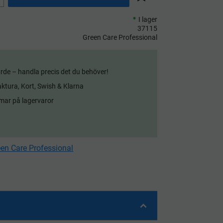
Lägg till i önskelista
I lager
37115
Green Care Professional
rde – handla precis det du behöver!
aktura, Kort, Swish & Klarna
mar på lagervaror
een Care Professional