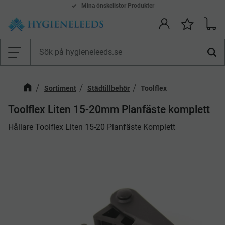
Smidiga betalsätt: Faktura, Kort, Swish & Klarna
Mina önskelistor Produkter
Kundv
Önskelis
Meny
Sortiment
Städtillbehör
Toolflex
Toolflex Liten 15-20mm Planfäste komplett
​Hållare Toolflex Liten 15-20 Planfäste Komplett