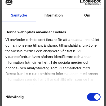
Omdömen
o
r
I
e
k
n
s
t
Samtycke
Information
Om
Du
Denna webbplats använder cookies
Vi använder enhetsidentifierare för att anpassa innehållet
och annonserna till användarna, tillhandahålla funktioner
för sociala medier och analysera vår trafik. Vi
vidarebefordrar även sådana identifierare och annan
information från din enhet till de sociala medier och
Välkommen till hygieneleeds.se
annons- och analysföretag som vi samarbetar med.
Vill du handla som företag eller privatperson?
Dessa kan i sin tur kombinera informationen med annan
information som du har tillhandahållit eller som de har
Så här tycker våra kunder
samlat in när du har använt deras tjänster.
FÖRETAG
S
Priser visas exkl. moms
Nödvändig
a
m
PRIVAT