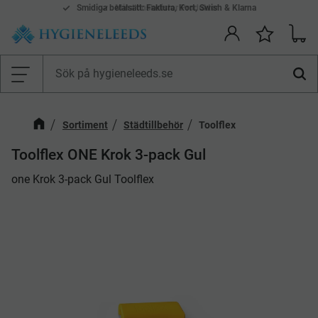
Smidiga betalsätt: Faktura, Kort, Swish & Klarna
Mina önskelistor Produkter
Kundv
Önskelis
Meny
Sortiment
Städtillbehör
Toolflex
Toolflex ONE Krok 3-pack Gul
​one Krok 3-pack Gul Toolflex