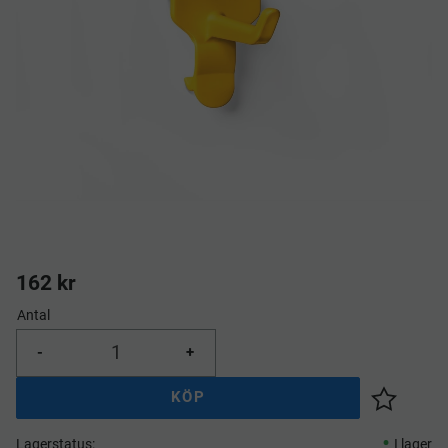
162
kr
Antal
-
+
KÖP
Lägg till 
Lagerstatus
I lager