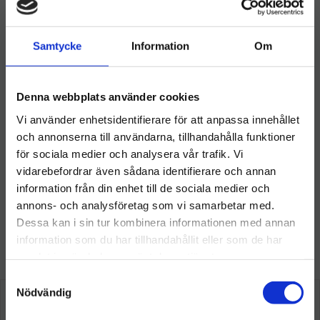
Omdömen
o
r
I
e
k
n
s
t
Samtycke
Information
Om
Du
Denna webbplats använder cookies
Vi använder enhetsidentifierare för att anpassa innehållet
och annonserna till användarna, tillhandahålla funktioner
för sociala medier och analysera vår trafik. Vi
vidarebefordrar även sådana identifierare och annan
information från din enhet till de sociala medier och
Välkommen till hygieneleeds.se
annons- och analysföretag som vi samarbetar med.
Vill du handla som företag eller privatperson?
Dessa kan i sin tur kombinera informationen med annan
information som du har tillhandahållit eller som de har
Så här tycker våra kunder
samlat in när du har använt deras tjänster.
FÖRETAG
S
Priser visas exkl. moms
Nödvändig
a
m
PRIVAT