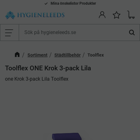
Smidiga betalsätt: Faktura, Kort, Swish & Klarna
Mina önskelistor Produkter
Kundv
Önskelis
Meny
Sortiment
Städtillbehör
Toolflex
Toolflex ONE Krok 3-pack Lila
​one Krok 3-pack Lila Toolflex