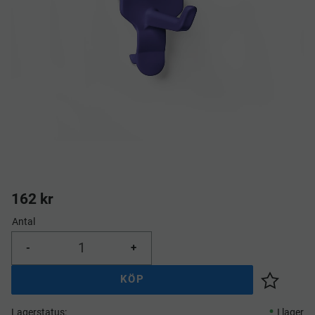
162
kr
Antal
-
+
KÖP
Lägg till 
Lagerstatus
I lager