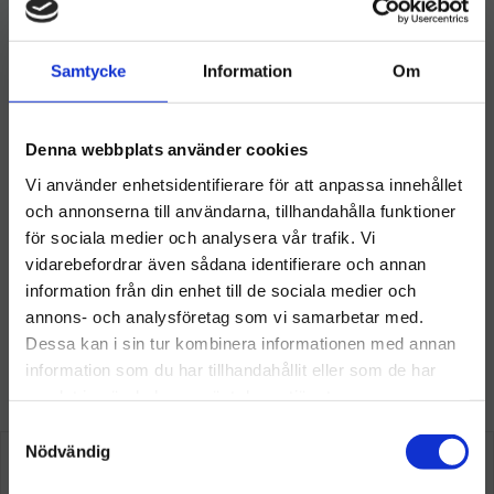
Omdömen
o
r
I
e
k
n
s
t
Samtycke
Information
Om
Du
Denna webbplats använder cookies
Vi använder enhetsidentifierare för att anpassa innehållet
och annonserna till användarna, tillhandahålla funktioner
för sociala medier och analysera vår trafik. Vi
vidarebefordrar även sådana identifierare och annan
information från din enhet till de sociala medier och
Välkommen till hygieneleeds.se
annons- och analysföretag som vi samarbetar med.
Vill du handla som företag eller privatperson?
Dessa kan i sin tur kombinera informationen med annan
information som du har tillhandahållit eller som de har
Så här tycker våra kunder
samlat in när du har använt deras tjänster.
FÖRETAG
S
Priser visas exkl. moms
Nödvändig
a
m
PRIVAT