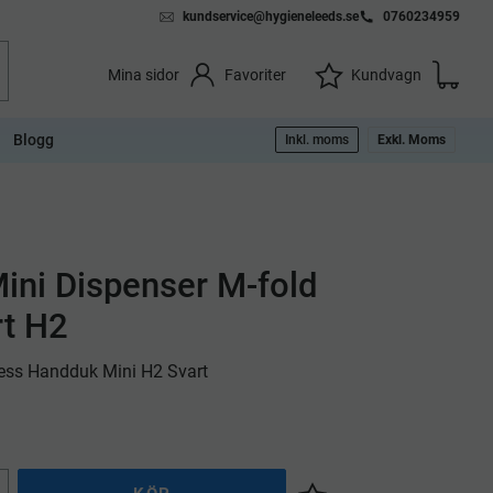
kundservice@hygieneleeds.se
0760234959
Kundvag
Önskelista
Favoriter
Kundvagn
Mina sidor
Blogg
Inkl. moms
Exkl. Moms
ini Dispenser M-fold
t H2
ress Handduk Mini H2 Svart