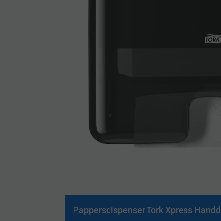
Pappersdispenser Tork Xpress Handd