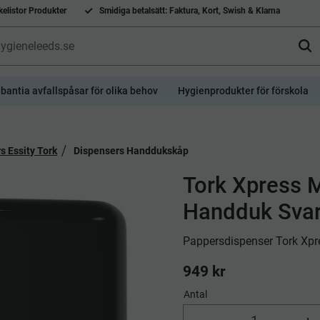
elistor Produkter
Smidiga betalsätt: Faktura, Kort, Swish & Klarna
bantia avfallspåsar för olika behov
Hygienprodukter för förskola
s Essity Tork
Dispensers Handdukskåp
Tork Xpress M
Handduk Svar
​Pappersdispenser Tork Xp
949
kr
Antal