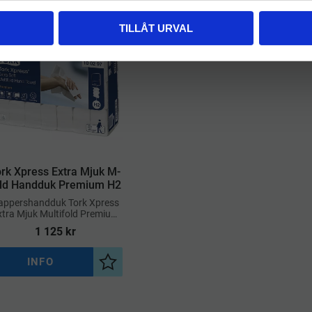
TILLÅT URVAL
ork Xpress Extra Mjuk M-
old Handduk Premium H2
Pappershandduk Tork Xpress
xtra Mjuk Multifold Premium
21st
1 125
kr
INFO
a
Lägg till i önskelista