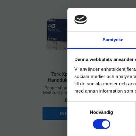
Samtycke
Denna webbplats använder 
Vi använder enhetsidentifierar
Tork Xpress M-fold
T
sociala medier och analysera 
Handduk Universal H2
H
till de sociala medier och a
​Pappershandduk Tork Xpress
​
med annan information som du 
Multifold Universal Vit 3800ark
H2
869
kr
S
Nödvändig
a
INFO
Lägg till i önskelist
m
t
y