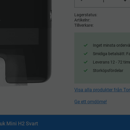
-
+
Lagerstatus
Artikelnr
Tillverkare
Inget minsta ordervä
Smidiga betalsätt: F
Leverans 12 - 72 tim
Storköpsfördelar
Visa alla produkter från To
Ge ett omdöme!
uk Mini H2 Svart