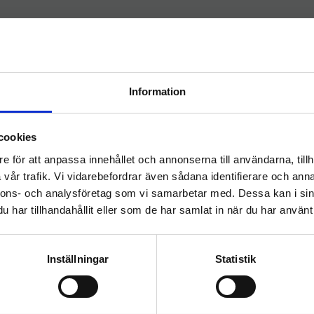
Information
Välkommen till
cookies
hygieneleeds.se
e för att anpassa innehållet och annonserna till användarna, tillh
Vill du handla som företag eller privatperson?
ork Xpress Mjuk M-fold
Tork Xpress Mjuk M-fo
vår trafik. Vi vidarebefordrar även sådana identifierare och anna
andduk 32cm Advanced
Handduk 24cm Advanc
nnons- och analysföretag som vi samarbetar med. Dessa kan i sin
H2
H2
Pappershandduk Tork Xpress
​Handduk Tork Advanced 
har tillhandahållit eller som de har samlat in när du har använt 
FÖRETAG
PRIVAT
 Mjuk Multifold Advanced Vit
Xpress 24x21cm 21st
2856ark
1 244
kr
1 244
kr
Priser visas exkl. moms
Priser visas inkl. moms
Inställningar
Statistik
INFO
INFO
a
Lägg till i önskelista