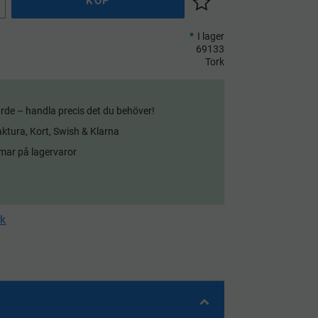
KÖP
Lägg till i önskelista
I lager
69133
Tork
rde – handla precis det du behöver!
aktura, Kort, Swish & Klarna
mar på lagervaror
rk