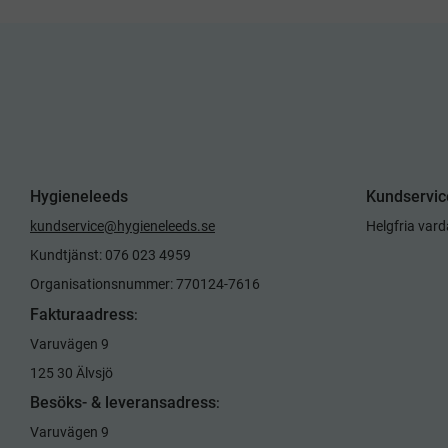
Hygieneleeds
Kundservic
kundservice@hygieneleeds.se
Helgfria var
Kundtjänst: 076 023 4959
Organisationsnummer: 770124-7616
Fakturaadress
:
Varuvägen 9
125 30 Älvsjö
Besöks- & leveransadress
:
Varuvägen 9