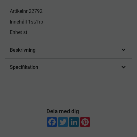
Artikelnr 22792
Innehåll 1st/frp
Enhet st
Beskrivning
Specifikation
Dela med dig
F
T
L
P
a
w
i
i
c
i
n
n
e
t
k
t