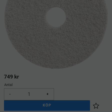
749
kr
Antal
-
+
KÖP
Lägg till 