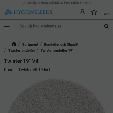
Smidiga betalsätt: Faktura, Kort, Swish & Klarna
Mina önskelistor Produkter
Kundv
Önskelis
Meny
Sortiment
Rondeller och Slipnät
Twisterrondeller
Twisterrondeller 19"
Twister 19" Vit
​Rondell Twister Vit 19 Inch