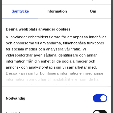
Samtycke
Information
Om
Denna webbplats använder cookies
Twister 19" Röd
Twister 19" Grön
Rondell Twister Röd 19 Inch
​Golvrondell Twister Grön 19
Vi använder enhetsidentifierare för att anpassa innehållet
Inch
och annonserna till användarna, tillhandahålla funktioner
974
kr
787
kr
för sociala medier och analysera vår trafik. Vi
vidarebefordrar även sådana identifierare och annan
INFO
INFO
Lägg till i önskelista
Lägg ti
information från din enhet till de sociala medier och
Välkommen till hygieneleeds.se
annons- och analysföretag som vi samarbetar med.
Vill du handla som företag eller privatperson?
Dessa kan i sin tur kombinera informationen med annan
information som du har tillhandahållit eller som de har
samlat in när du har använt deras tjänster.
FÖRETAG
S
Priser visas exkl. moms
Nödvändig
a
m
PRIVAT
t