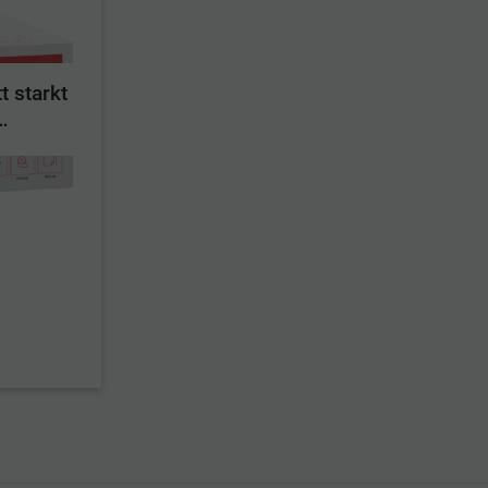
t starkt
r och