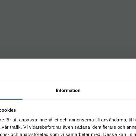
Information
Välkommen till
cookies
hygieneleeds.se
e för att anpassa innehållet och annonserna till användarna, tillh
Vill du handla som företag eller privatperson?
vår trafik. Vi vidarebefordrar även sådana identifierare och anna
nnons- och analysföretag som vi samarbetar med. Dessa kan i sin