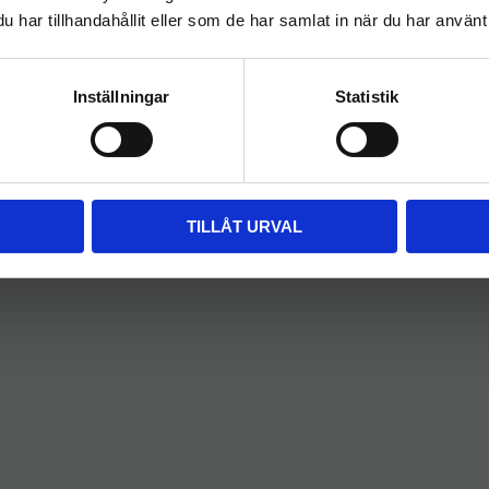
har tillhandahållit eller som de har samlat in när du har använt 
FÖRETAG
PRIVAT
Priser visas exkl. moms
Priser visas inkl. moms
Inställningar
Statistik
TILLÅT URVAL