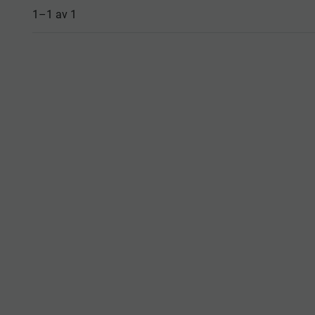
1–
1
av
1