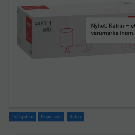
Nyhet: Katrin – et
varumärke inom
pappersprodukte
tvål
Tvålsystem
Dispensers
Katrin