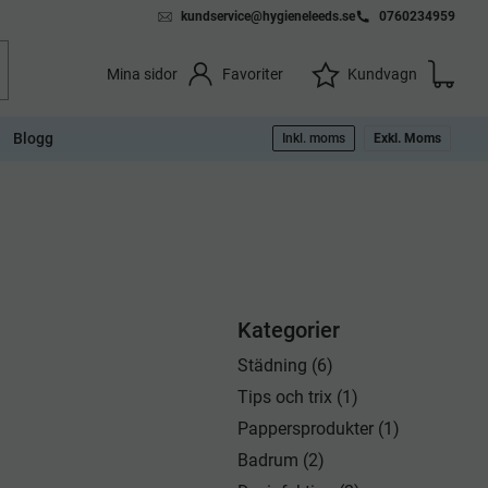
kundservice@hygieneleeds.se
0760234959
Kundvag
Önskelista
Favoriter
Kundvagn
Mina sidor
Blogg
Inkl. moms
Exkl. Moms
Kategorier
Städning (6)
Tips och trix (1)
Pappersprodukter (1)
Badrum (2)