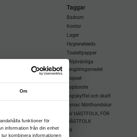
Taggar
Badrum
Kontor
Lager
Hygieneleeds
Toalettpapper
Miljövänliga
rengöringsmedel
Sopset
sopborste
Om
sopskyffel och skaft
Synac Nitrilhandskar
AV HÄSTFOLK, FÖR
andahålla funktioner för
HÄSTFOLK
n information från din enhet
Bil
 tur kombinera informationen