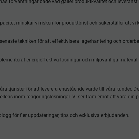
rnas förväntningar både vad gäller produktkvalitet och leveransti
itet minskar vi risken för produktbrist och säkerställer att vi
enaste tekniken för att effektivisera lagerhantering och orderbe
lementerat energieffektiva lösningar och miljövänliga material i 
åra tjänster för att leverera enastående värde till våra kunder. De
llens inom rengöringslösningar. Vi ser fram emot att vara din pål
 blogg för fler uppdateringar, tips och exklusiva erbjudanden.