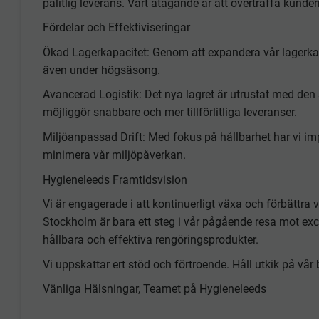
pålitlig leverans. Vårt åtagande är att överträffa kunde
Fördelar och Effektiviseringar
Ökad Lagerkapacitet: Genom att expandera vår lagerkapac
även under högsäsong.
Avancerad Logistik: Det nya lagret är utrustat med den s
möjliggör snabbare och mer tillförlitliga leveranser.
Miljöanpassad Drift: Med fokus på hållbarhet har vi imp
minimera vår miljöpåverkan.
Hygieneleeds Framtidsvision
Vi är engagerade i att kontinuerligt växa och förbättra v
Stockholm är bara ett steg i vår pågående resa mot exce
hållbara och effektiva rengöringsprodukter.
Vi uppskattar ert stöd och förtroende. Håll utkik på vår
Vänliga Hälsningar, Teamet på Hygieneleeds