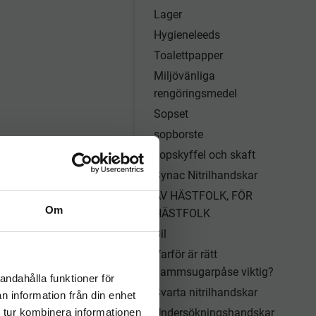
Lager
Hygieneleeds
Toalettpapper
Miljövänliga
rengöringsmedel
Sopset
sopborste
sopskyffel och skaft
Synac Nitrilhandskar
AV HÄSTFOLK, FÖR
Om
HÄSTFOLK
Bil
Varför är rätt
dammsugarpåse viktig?
andahålla funktioner för
Svarta nitrilhandskar
n information från din enhet
 tur kombinera informationen
Undersökningshandskar