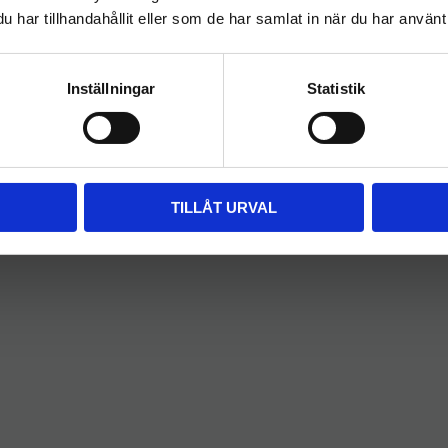
har tillhandahållit eller som de har samlat in när du har använt 
FÖRETAG
PRIVAT
Priser visas exkl. moms
Priser visas inkl. moms
Inställningar
Statistik
TILLÅT URVAL