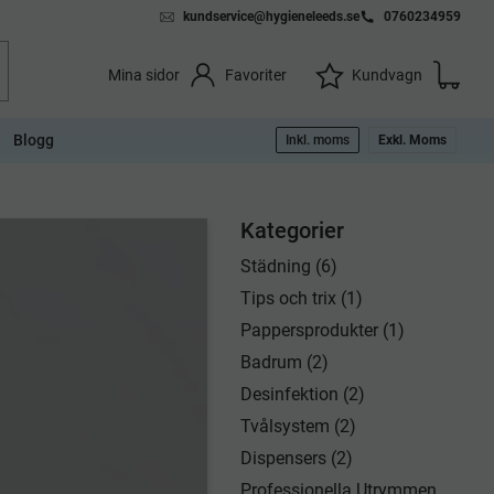
kundservice@hygieneleeds.se
0760234959
Kundvag
Önskelista
Favoriter
Kundvagn
Mina sidor
Blogg
Inkl. moms
Exkl. Moms
Kategorier
Städning (6)
Tips och trix (1)
Pappersprodukter (1)
Badrum (2)
Desinfektion (2)
Tvålsystem (2)
Dispensers (2)
Professionella Utrymmen