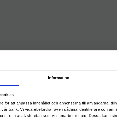
onella Utrymmen
Lager
Hygieneleeds
Information
Välkommen till
cookies
hygieneleeds.se
e för att anpassa innehållet och annonserna till användarna, tillh
Vill du handla som företag eller privatperson?
vår trafik. Vi vidarebefordrar även sådana identifierare och anna
nnons- och analysföretag som vi samarbetar med. Dessa kan i sin