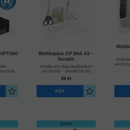
​Blixt
k OPTIMO
​Blixtlåspåse ZIP BAG A5 –
Durable
Praktisk
A4-forma
iskt
Smidig och tålig blixtlåspåse i
förv
lera fack
A5-format – perfekt för att
doku
la ordning
organisera och transportera
56
kr
illbehör
dokument, småsaker och
researtiklar
KÖP
Lägg till i önskelista
Lägg till i önskelist
NYHET