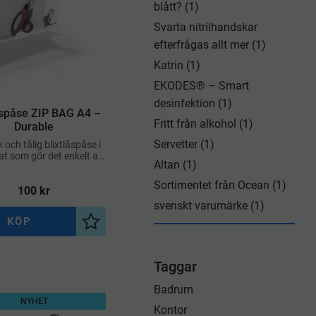
blått? (1)
Svarta nitrilhandskar
efterfrågas allt mer (1)
Katrin (1)
EKODES® – Smart
desinfektion (1)
låspåse ZIP BAG A4 –
Fritt från alkohol (1)
Durable
Servetter (1)
 och tålig blixtlåspåse i
t som gör det enkelt att
Altan (1)
ara och transportera
ment samt småsaker
Sortimentet från Ocean (1)
100
kr
svenskt varumärke (1)
KÖP
a
Lägg till i önskelista
Taggar
Badrum
NYHET
Kontor