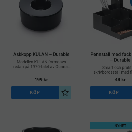
​Askkopp KULAN – Durable
​Pennställ med fac
– Durable
Modellen KULAN formgavs
redan på 1970-talet av Gunnar
Smart och prakt
Larsson
skrivbordsställ med f
som hjälper dig att hål
199
kr
48
kr
på alla dina kontorst
KÖP
KÖP
Lägg till i önskelista
NYHET