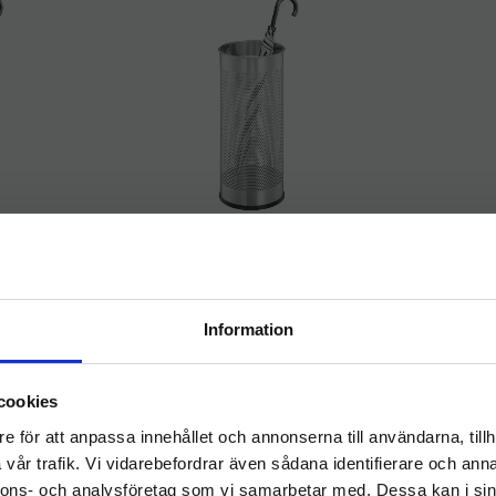
ll 28,5L
​Paraplyställ metall 28,5L
​Para
le
rund – Durable
aplyställ i
Stilrent och elegant paraplyställ i
Stilrent 
ör entréer,
metall som passar perfekt i
metall
Information
iker eller
entréer, receptioner, kontor,
receptio
799
kr
butiker eller hem
Välkommen till
KÖP
Lägg till i önskelista
Lägg till i önskelist
cookies
hygieneleeds.se
e för att anpassa innehållet och annonserna till användarna, tillh
Vill du handla som företag eller privatperson?
vår trafik. Vi vidarebefordrar även sådana identifierare och anna
nnons- och analysföretag som vi samarbetar med. Dessa kan i sin