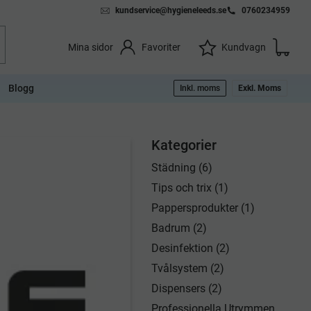
kundservice@hygieneleeds.se
0760234959
Kundvag
Önskelista
Favoriter
Kundvagn
Mina sidor
Blogg
Inkl. moms
Exkl. Moms
Kategorier
Städning (6)
Tips och trix (1)
Pappersprodukter (1)
Badrum (2)
Desinfektion (2)
Tvålsystem (2)
Dispensers (2)
Professionella Utrymmen