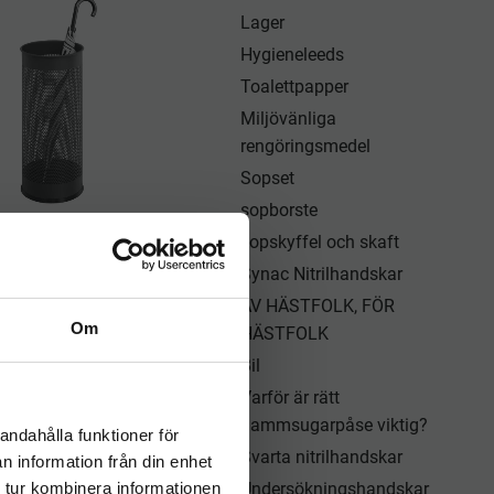
Lager
Hygieneleeds
Toalettpapper
Miljövänliga
rengöringsmedel
Sopset
sopborste
sopskyffel och skaft
plyställ metall 28,5L
rund – Durable
Synac Nitrilhandskar
och elegant paraplyställ i
AV HÄSTFOLK, FÖR
 – perfekt för entréer,
Om
ner, kontor, butiker eller
HÄSTFOLK
799
kr
hem
Bil
KÖP
Varför är rätt
a
Lägg till i önskelista
dammsugarpåse viktig?
andahålla funktioner för
Svarta nitrilhandskar
n information från din enhet
 tur kombinera informationen
Undersökningshandskar