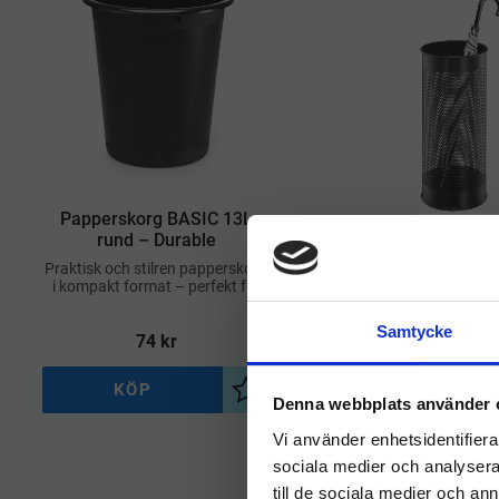
​Papperskorg BASIC 13L
rund – Durable
​Paraplyställ meta
rund – Durab
Praktisk och stilren papperskorg
i kompakt format – perfekt för
Stilrent och elegant par
kontor, hemmakontor och
svart metall – perfekt f
mindre utrymmen
Samtycke
receptioner, kontor, but
74
kr
786
kr
hem
KÖP
KÖP
Lägg till i önskelista
Denna webbplats använder 
Vi använder enhetsidentifierar
sociala medier och analysera 
till de sociala medier och a