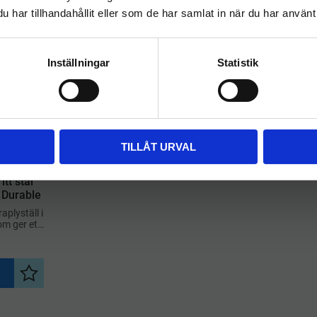
har tillhandahållit eller som de har samlat in när du har använt 
FÖRETAG
PRIVAT
Priser visas exkl. moms
Priser visas inkl. moms
Inställningar
Statistik
TILLÅT URVAL
itt stål
 Durable
aplyställ i
som ger ett
sionellt
eptioner,
el
Lägg till i önskelista