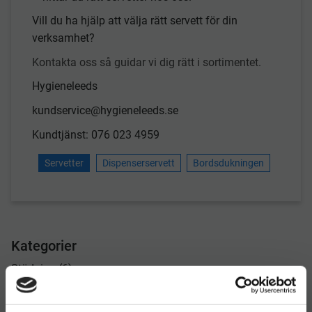
Vill du ha hjälp att välja rätt servett för din
verksamhet?
Kontakta oss så guidar vi dig rätt i sortimentet.
Hygieneleeds
kundservice@hygieneleeds.se
Kundtjänst: 076 023 4959
Servetter
Dispenserservett
Bordsdukningen
Kategorier
Städning (6)
Tips och trix (1)
Pappersprodukter (1)