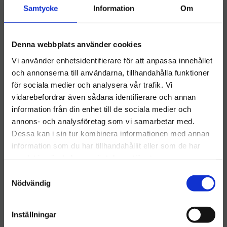
Samtycke
Information
Om
Badrum (2)
Desinfektion (2)
Tvålsystem (2)
Denna webbplats använder cookies
Dispensers (2)
Vi använder enhetsidentifierare för att anpassa innehållet
Professionella Utrymmen (3)
och annonserna till användarna, tillhandahålla funktioner
för sociala medier och analysera vår trafik. Vi
Avdelning för Fönsterputs (1)
vidarebefordrar även sådana identifierare och annan
professionella produkter (5)
information från din enhet till de sociala medier och
Välkommen till hygieneleeds.se
Latexhandske Opudrad (1)
annons- och analysföretag som vi samarbetar med.
Vill du handla som företag eller privatperson?
Latexhandske (1)
Dessa kan i sin tur kombinera informationen med annan
MAX Munskydd 3-lager IIR Blå 50-pack (1)
information som du har tillhandahållit eller som de har
samlat in när du har använt deras tjänster.
FÖRETAG
Tandläkarmottagningar (1)
S
Skoskydd Standard 800-pack (1)
Priser visas exkl. moms
Nödvändig
a
Skoskydd (1)
m
PRIVAT
Varför använda skoskydd? (1)
t
Inställningar
Upptäck Activa tvättpulver för alla behov (2)
Priser visas inkl. moms
y