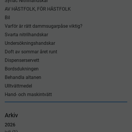
Synac Nitrilhandskar
AV HÄSTFOLK, FÖR HÄSTFOLK
Bil
Varför är rätt dammsugarpåse viktig?
Svarta nitrilhandskar
Undersökningshandskar
Doft av sommar året runt​
Dispenserservett
Bordsdukningen
Behandla altanen
Ulltvättmedel
Hand- och maskintvätt
Arkiv
2026