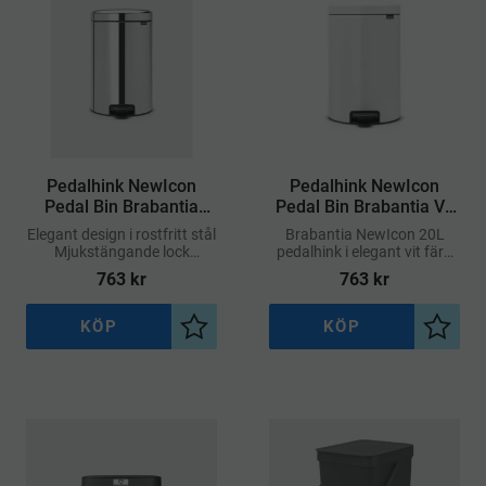
​Pedalhink NewIcon
​Pedalhink NewIcon
Pedal Bin Brabantia
Pedal Bin Brabantia Vit
Rostfri 20L
20L
Elegant design i rostfritt stål
Brabantia NewIcon 20L
Mjukstängande lock
pedalhink i elegant vit färg
Lukttätt lock
kombinerar stilren design
763
kr
763
kr
med smart funktionalitet
KÖP
KÖP
Lägg till i önskelista
Lägg ti