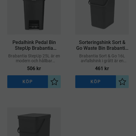
​Pedalhink Pedal Bin
​Sorteringshink Sort &
StepUp Brabantia
Go Waste Bin Brabantia
Mörkgrå 25L
Grå 16L
Brabantia StepUp 25L är en
Brabantia Sort & Go 16L
modern och hållbar
avfallshink i grått är en
pedalhink i mörkgrå färg –
stilren och praktisk lösning
506
kr
461
kr
perfekt för hushåll som
för enkel sopsortering i
värdesätter både funktion
hemmet
och miljö
KÖP
KÖP
Lägg till i önskelista
Lägg ti