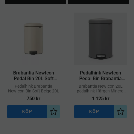
Brabantia NewIcon
Pedalhink NewIcon
Pedal Bin 20L Soft
Pedal Bin Brabantia
Beige
Mineral Concrete Grey
​Pedalhink Brabantia
Brabantia NewIcon 20L
20L
NewIcon Bin Soft Beige 20L
pedalhink i färgen Mineral
Concrete Grey är en stilfull
750
kr
1 125
kr
och funktionell lösning för
avfallshantering i kök,
badrum, kontor eller
KÖP
KÖP
Lägg till i önskelista
Lägg ti