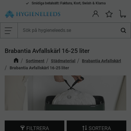
Smidiga betalsätt: Faktura, Kort, Swish & Klarna
Mina önskelistor Produkter
Kundv
Önskelis
Meny
Brabantia Avfallskärl 16-25 liter
Sortiment
Städmaterial
Brabantia Avfallskärl
Brabantia Avfallskärl 16-25 liter
FILTRERA
SORTERA