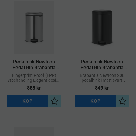
​Pedalhink NewIcon
​Pedalhink NewIcon
Pedal Bin Brabantia
Pedal Bin Brabantia
Matt Stål FPP 20L
Matt Svart 20L
Fingerprint Proof (FPP)
Brabantia NewIcon 20L
ytbehandling Elegant design
pedalhink i matt svart
i matt stål Mjukstängande
rostfritt stål är ett praktiskt
888
kr
849
kr
lock
och stilrent val för kök,
kontor eller badrum
KÖP
KÖP
Lägg till i önskelista
Lägg ti