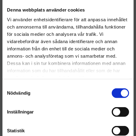
professionella miljöer. Med sin generösa kapacitet och
Denna webbplats använder cookies
eleganta design passar det perfekt i kök, kontor,
Vi använder enhetsidentifierare för att anpassa innehållet
personalutrymmen eller andra platser där det dagligen
och annonserna till användarna, tillhandahålla funktioner
uppstår större mängder avfall.
för sociala medier och analysera vår trafik. Vi
Brabantia kombinerar hög funktionalitet, kvalitet och
vidarebefordrar även sådana identifierare och annan
hållbarhet, vilket gör detta kärl till en pålitlig partner i den
information från din enhet till de sociala medier och
Välkommen till hygieneleeds.se
dagliga avfallshanteringen.
annons- och analysföretag som vi samarbetar med.
Vill du handla som företag eller privatperson?
Dessa kan i sin tur kombinera informationen med annan
Egenskaper:
information som du har tillhandahållit eller som de har
Kapacitet: 20 liter – tillräckligt stort för kök, kontor och
samlat in när du har använt deras tjänster.
FÖRETAG
gemensamma utrymmen
S
Priser visas exkl. moms
Nödvändig
a
Pedalöppning för handsfree-användning, vilket ger hög
m
hygiennivå
PRIVAT
t
Inställningar
Soft-Close lock för tyst och mjuk stängning (på utvalda
Priser visas inkl. moms
y
modeller)
c
k
Statistik
Uttagbar innerhink med handtag för enkel tömning och