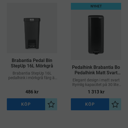
NYHET
​Brabantia Pedal Bin
StepUp 16L Mörkgrå
​Pedalhink Brabantia Bo
Pedalhink Matt Svart
Brabantia StepUp 16L
pedalhink i mörkgrå färg är
30L
Elegant design i matt svart
ett smart, stilrent och
Rymlig kapacitet på 30 liter
hållbart val för modern
Mjukstängande lock
486
kr
1 313
kr
avfallshantering
Hygienisk pedalöppning
KÖP
KÖP
Lägg till i önskelista
Lägg ti