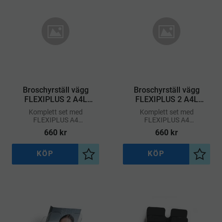
Broschyrställ vägg
Broschyrställ vägg
FLEXIPLUS 2 A4L
FLEXIPLUS 2 A4L
magnet – Svart
magnet – Transparent
Komplett set med
Komplett set med
FLEXIPLUS A4
FLEXIPLUS A4
broschyrhållare med 2 fack i
broschyrhållare med 2 fack i
660
kr
660
kr
liggande format för
liggande format för
magnetiska ytor
magnetiska ytor
KÖP
KÖP
Lägg till i önskelista
Lägg ti