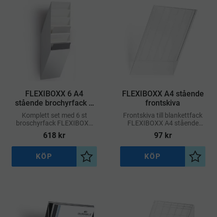
FLEXIBOXX 6 A4
FLEXIBOXX A4 stående
stående brochyrfack –
frontskiva
Vit
Komplett set med 6 st
Frontskiva till blankettfack
broschyrfack FLEXIBOXX
FLEXIBOXX A4 stående
A4 i stående format och en
format.
618
kr
97
kr
frontplatta.
KÖP
KÖP
Lägg till i önskelista
Lägg ti