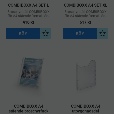
COMBIBOXX A4 SET L
COMBIBOXX A4 SET XL
Broschyrställ COMBIBOXX
Broschyrställ COMBIBOXX
för A4 stående format. Set
för A4 stående format. Set
med 3 fack som kan
med 5 fack som kan
418
kr
617
kr
användas som bords- eller
användas som bords- eller
väggställ. Utbyggbar.
väggställ.
KÖP
KÖP
Lägg till i önskelista
Lägg ti
COMBIBOXX A4
COMBIBOXX A4
stående broschyrfack
utbyggnadsdel