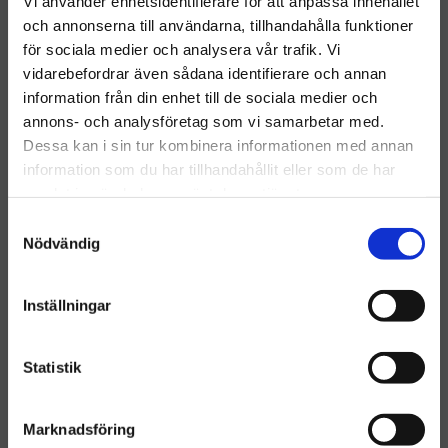
Vi använder enhetsidentifierare för att anpassa innehållet
och annonserna till användarna, tillhandahålla funktioner
KÖP
KÖP
Lägg till i önskelista
Lägg ti
för sociala medier och analysera vår trafik. Vi
vidarebefordrar även sådana identifierare och annan
information från din enhet till de sociala medier och
Välkommen till hygieneleeds.se
annons- och analysföretag som vi samarbetar med.
Vill du handla som företag eller privatperson?
Dessa kan i sin tur kombinera informationen med annan
information som du har tillhandahållit eller som de har
samlat in när du har använt deras tjänster.
FÖRETAG
S
Priser visas exkl. moms
Nödvändig
a
m
PRIVAT
t
Inställningar
Priser visas inkl. moms
y
FLEXIBOXX 12 A4
FLEXIBOXX 12 A4
stående brochyrfack –
stående brochyrfack –
c
Svart
Transparent
Komplett set med 12 st
Komplett set med 12 st
k
Statistik
broschyrfack FLEXIBOXX
broschyrfack FLEXIBOXX
e
A4 i stående format och en
A4 i stående format och en
1 067
kr
1 067
kr
frontplatta.
frontplatta.
s
Marknadsföring
v