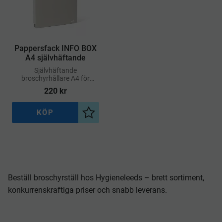
Pappersfack INFO BOX
A4 självhäftande
Självhäftande
broschyrhållare A4 för
väggar, anslagstavlor m.m
220
kr
KÖP
Lägg till i önskelista
Beställ broschyrställ hos Hygieneleeds – brett sortiment,
konkurrenskraftiga priser och snabb leverans.