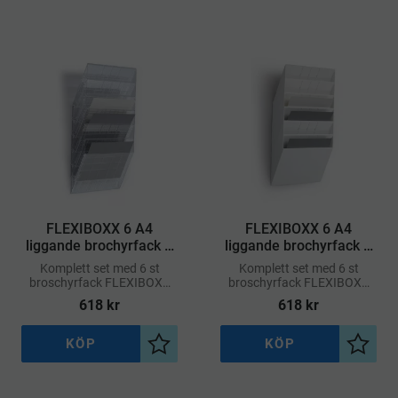
FLEXIBOXX 6 A4
FLEXIBOXX 6 A4
liggande brochyrfack –
liggande brochyrfack –
Transparent
Vit
Komplett set med 6 st
Komplett set med 6 st
broschyrfack FLEXIBOXX
broschyrfack FLEXIBOXX
A4 i liggande format och en
A4 i liggande format och en
618
kr
618
kr
frontplatta.
frontplatta.
KÖP
KÖP
Lägg till i önskelista
Lägg ti