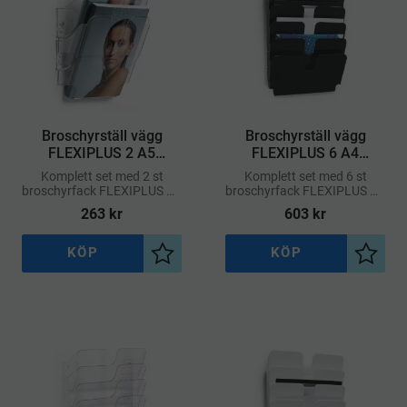
Broschyrställ vägg
Broschyrställ vägg
FLEXIPLUS 2 A5
FLEXIPLUS 6 A4
stående – Transparent
liggande – Svart
Komplett set med 2 st
Komplett set med 6 st
broschyrfack FLEXIPLUS A5
broschyrfack FLEXIPLUS A4
i stående format.
i liggande format.
263
kr
603
kr
KÖP
KÖP
Lägg till i önskelista
Lägg ti