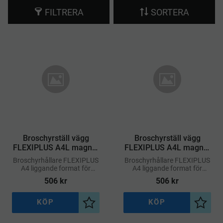
FILTRERA
SORTERA
Broschyrställ vägg
Broschyrställ vägg
FLEXIPLUS A4L magnet
FLEXIPLUS A4L magnet
– Svart
– Transparent
Broschyrhållare FLEXIPLUS
Broschyrhållare FLEXIPLUS
A4 liggande format för
A4 liggande format för
magnetiska ytor.
magnetiska ytor.
506
kr
506
kr
KÖP
KÖP
Lägg till i önskelista
Lägg ti