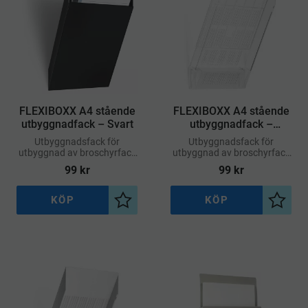
FLEXIBOXX A4 stående
FLEXIBOXX A4 stående
utbyggnadfack – Svart
utbyggnadfack –
Transparent
Utbyggnadsfack för
Utbyggnadsfack för
utbyggnad av broschyrfack
utbyggnad av broschyrfack
FLEXIBOXX A4 stående
FLEXIBOXX A4 stående
99
kr
99
kr
format.
format.
KÖP
KÖP
Lägg till i önskelista
Lägg ti