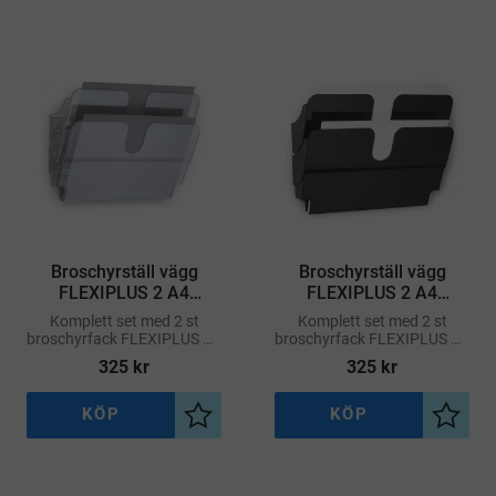
Broschyrställ vägg
Broschyrställ vägg
FLEXIPLUS 2 A4
FLEXIPLUS 2 A4
liggande
liggande – Svart
Komplett set med 2 st
Komplett set med 2 st
broschyrfack FLEXIPLUS A4
broschyrfack FLEXIPLUS A4
i liggande format.
i liggande format.
325
kr
325
kr
KÖP
KÖP
Lägg till i önskelista
Lägg ti