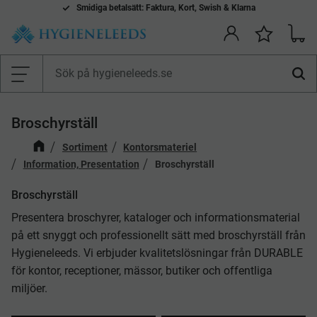
Komplett l
Smidiga betalsätt: Faktura, Kort, Swish & Klarna
everantör av städ-, hygien- och vårdprodukter
Kundv
Önskelis
Meny
Broschyrställ
Sortiment
Kontorsmateriel
Information, Presentation
Broschyrställ
Broschyrställ
Presentera broschyrer, kataloger och informationsmaterial
på ett snyggt och professionellt sätt med broschyrställ från
Hygieneleeds. Vi erbjuder kvalitetslösningar från DURABLE
för kontor, receptioner, mässor, butiker och offentliga
miljöer.