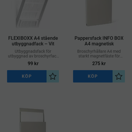
FLEXIBOXX A4 stående
Pappersfack INFO BOX
utbyggnadfack – Vit
A4 magnetisk
Utbyggnadsfack för
Broschyrhållare A4 med
utbyggnad av broschyrfack
starkt magnetfäste för
FLEXIBOXX A4 stående
metallväggar, whiteboard
99
kr
275
kr
format.
eller golvställ av metall för
broschyrhållare
KÖP
KÖP
Lägg till i önskelista
Lägg ti