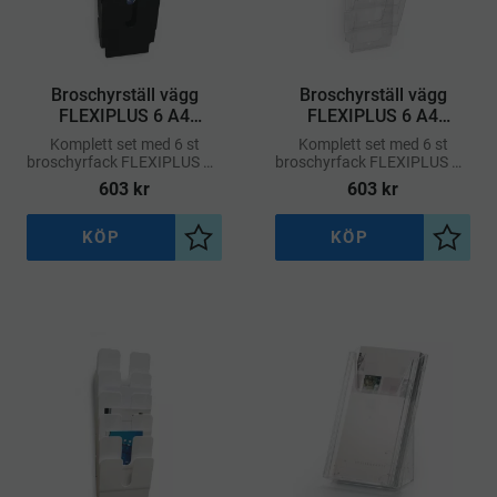
Broschyrställ vägg
Broschyrställ vägg
FLEXIPLUS 6 A4
FLEXIPLUS 6 A4
stående – Svart
stående – Transparent
Komplett set med 6 st
Komplett set med 6 st
broschyrfack FLEXIPLUS A4
broschyrfack FLEXIPLUS A4
i stående format.
i stående format.
603
kr
603
kr
KÖP
KÖP
Lägg till i önskelista
Lägg ti