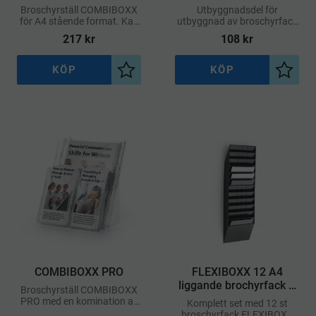
Broschyrställ COMBIBOXX
Utbyggnadsdel för
för A4 stående format. Kan
utbyggnad av broschyrfack
användas som bords- eller
COMBIBOXX A4 stående
217
kr
108
kr
väggställ. Utbyggbar.
format.
KÖP
KÖP
Lägg till i önskelista
Lägg ti
COMBIBOXX PRO
FLEXIBOXX 12 A4
liggande brochyrfack –
Broschyrställ COMBIBOXX
Svart
PRO med en komination av
Komplett set med 12 st
fack för både A4 och 1/3 A4
broschyrfack FLEXIBOXX