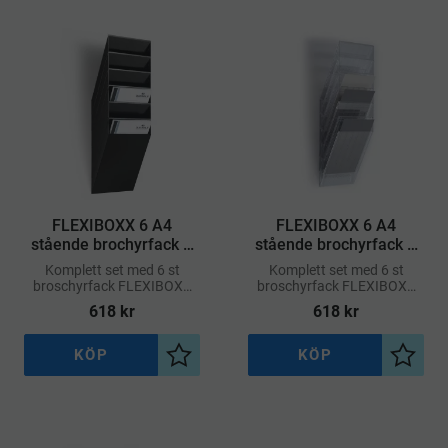
FLEXIBOXX 6 A4
FLEXIBOXX 6 A4
stående brochyrfack –
stående brochyrfack –
Svart
Transparent
Komplett set med 6 st
Komplett set med 6 st
broschyrfack FLEXIBOXX
broschyrfack FLEXIBOXX
A4 i stående format och en
A4 i stående format och en
618
kr
618
kr
frontplatta.
frontplatta.
KÖP
KÖP
Lägg till i önskelista
Lägg ti