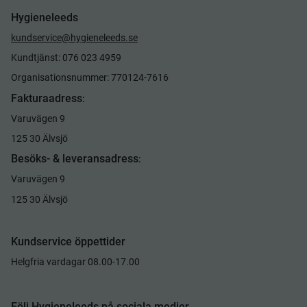
Hygieneleeds
kundservice@hygieneleeds.se
Kundtjänst: 076 023 4959
Organisationsnummer: 770124-7616
Fakturaadress
:
Varuvägen 9
125 30 Älvsjö
Besöks- & leveransadress
:
Varuvägen 9
125 30 Älvsjö
Kundservice öppettider
Helgfria vardagar 08.00-17.00
Följ Hygieneleeds på sociala medier