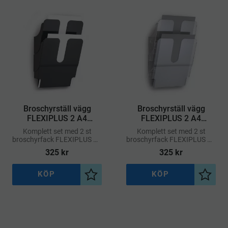
Broschyrställ vägg
Broschyrställ vägg
FLEXIPLUS 2 A4
FLEXIPLUS 2 A4
stående – Svart
stående – Transparent
Komplett set med 2 st
Komplett set med 2 st
broschyrfack FLEXIPLUS A4
broschyrfack FLEXIPLUS A4
i stående format.
i stående format.
325
kr
325
kr
KÖP
KÖP
Lägg till i önskelista
Lägg ti