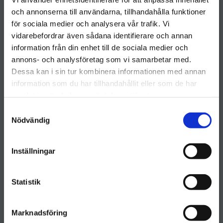
Hygieneleeds
och annonserna till användarna, tillhandahålla funktioner
för sociala medier och analysera vår trafik. Vi
kundservice@hygieneleeds.se
vidarebefordrar även sådana identifierare och annan
Kundtjänst: 076 023 4959
information från din enhet till de sociala medier och
Välkommen till hygieneleeds.se
Organisationsnummer: 770124-7616
annons- och analysföretag som vi samarbetar med.
Vill du handla som företag eller privatperson?
Fakturaadress
:
Dessa kan i sin tur kombinera informationen med annan
information som du har tillhandahållit eller som de har
Varuvägen 9
samlat in när du har använt deras tjänster.
FÖRETAG
125 30 Älvsjö
S
Besöks- & leveransadress
:
Priser visas exkl. moms
Nödvändig
a
Varuvägen 9
m
PRIVAT
125 30 Älvsjö
t
Inställningar
Priser visas inkl. moms
y
c
Kundservice öppettider
k
Statistik
Helgfria vardagar 08.00-17.00
e
s
Marknadsföring
v
Följ Hygieneleeds på sociala medier