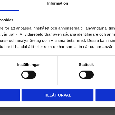
Information
.
Välkommen till
cookies
hygieneleeds.se
e för att anpassa innehållet och annonserna till användarna, tillh
terial.
Vill du handla som företag eller privatperson?
vår trafik. Vi vidarebefordrar även sådana identifierare och anna
nnons- och analysföretag som vi samarbetar med. Dessa kan i sin
har tillhandahållit eller som de har samlat in när du har använt 
 minimerar våra mattor behovet av rengöring.
FÖRETAG
PRIVAT
med våra entré- och skrapmattor. Låt oss hjälpa dig att hitta rät
Priser visas exkl. moms
Priser visas inkl. moms
Inställningar
Statistik
Så här tycker våra kunder
TILLÅT URVAL