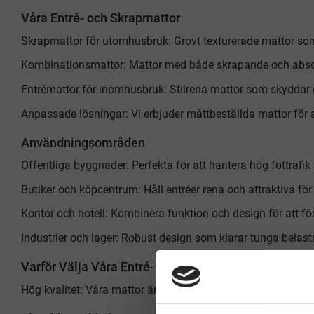
Våra Entré- och Skrapmattor
Skrapmattor för utomhusbruk: Grovt texturerade mattor som
Kombinationsmattor: Mattor med både skrapande och absor
Entrémattor för inomhusbruk: Stilrena mattor som skyddar
Anpassade lösningar: Vi erbjuder måttbeställda mattor för at
Användningsområden
Offentliga byggnader: Perfekta för att hantera hög fottrafik
Butiker och köpcentrum: Håll entréer rena och attraktiva för
Kontor och hotell: Kombinera funktion och design för att för
Industrier och lager: Robust design som klarar tunga belast
Varför Välja Våra Entré- och Skrapmattor?
Hög kvalitet: Våra mattor är tillverkade för att leverera lån