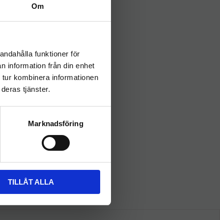
Om
andahålla funktioner för
n information från din enhet
 tur kombinera informationen
deras tjänster.
t lösning för dina behov!
Marknadsföring
TILLÅT ALLA