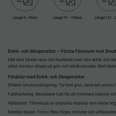
Längd 0 - 90cm
Längd 91 - 150cm
Längd 151 -
Entré- och Skrapmattor – Första Försvaret mot Smut
Håll dina lokaler rena och skyddade med våra entré- och sk
vilket minskar slitage på golv och städkostnader. Med både fu
Fördelar med Entré- och Skrapmattor
Effektiv smutsavskrapning: Tar bort grus, sand och smuts fr
Fukthantering: Absorberar fukt för att minimera halkrisk och
Hållbarhet: Tillverkade av slitstarka material som klarar h
Estetisk design: Finns i flera färger, mönster och utförande