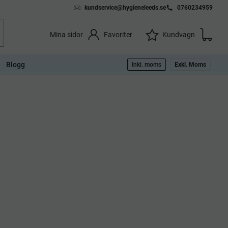
kundservice@hygieneleeds.se
0760234959
Kundvag
Önskelista
Favoriter
Kundvagn
Mina sidor
Blogg
Inkl. moms
Exkl. Moms