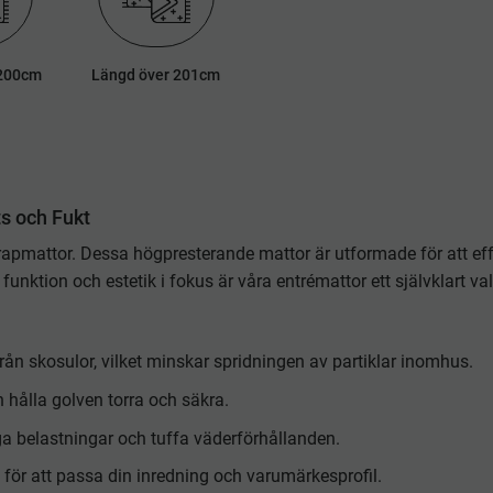
 200cm
Längd över 201cm
s och Fukt
rapmattor. Dessa högpresterande mattor är utformade för att eff
nktion och estetik i fokus är våra entrémattor ett självklart val
ån skosulor, vilket minskar spridningen av partiklar inomhus.
 hålla golven torra och säkra.
öga belastningar och tuffa väderförhållanden.
n för att passa din inredning och varumärkesprofil.