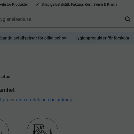
elistor Produkter
Smidiga betalsätt: Faktura, Kort, Swish & Klarna
bantia avfallspåsar för olika behov
Hygienprodukter för förskola
mattor
ksamhet
at på entréns storlek och belastning.