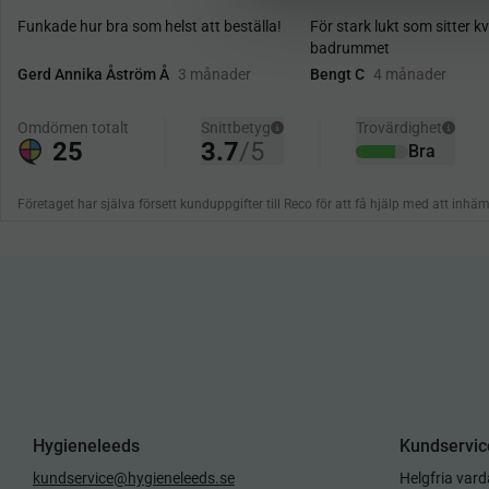
a
l
Hygieneleeds
Kundservic
kundservice@hygieneleeds.se
Helgfria var