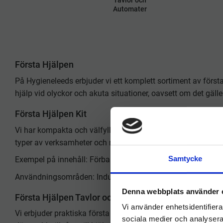
Tavlor och
Automater
Första Hjälpen
På Hygieneleeds erbjuder vi ett komplett sortiment av första
hjälp vid olyckor och akuta situationer, oavsett om det gäller 
Första Hjälpen Kit
Vi har kompakta och välfyllda första hjälpen-kit som innehål
typer av verksamheter och miljöer.
Samtycke
Exempel på innehåll: Förband, plåster, sårtvätt, kompress
Användningsområden: Industri, byggarbetsplatser, kontor, sk
Denna webbplats använder 
Första Hjälpen Tavlor och Automater
Vi använder enhetsidentifierar
Vi erbjuder praktiska första hjälpen-tavlor och automater so
sociala medier och analysera 