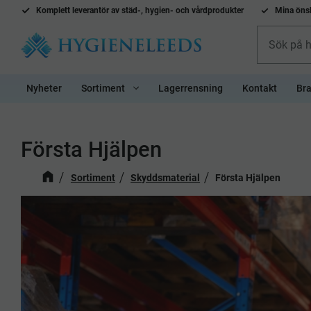
Komplett l
everantör av städ-, hygien- och vårdprodukter
Mina önsk
Nyheter
Sortiment
Lagerrensning
Kontakt
Bra
Första Hjälpen
Sortiment
Skyddsmaterial
Första Hjälpen