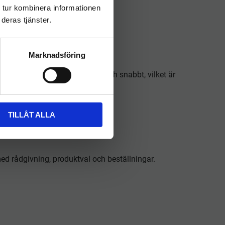
 tur kombinera informationen
ång.
deras tjänster.
Marknadsföring
användaren att agera korrekt och snabbt, vilket är
TILLÅT ALLA
ed rådgivning, produktval och beställningar.