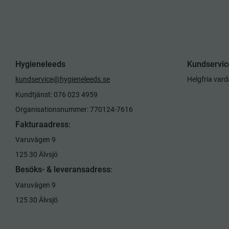
Hygieneleeds
Kundservic
kundservice@hygieneleeds.se
Helgfria var
Kundtjänst: 076 023 4959
Organisationsnummer: 770124-7616
Fakturaadress
:
Varuvägen 9
125 30 Älvsjö
Besöks- & leveransadress
:
Varuvägen 9
125 30 Älvsjö