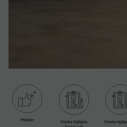
Plåster
Första Hjälpen
Första Hjälp