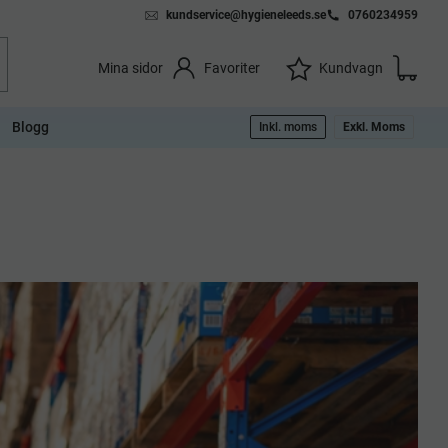
kundservice@hygieneleeds.se
0760234959
Kundvag
Önskelista
Favoriter
Kundvagn
Mina sidor
Blogg
Inkl. moms
Exkl. Moms