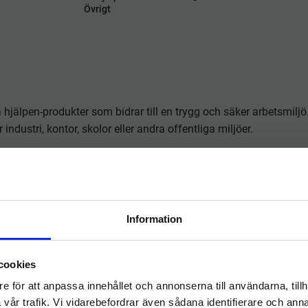
Övrigt
 hjälpen-produkter som bidrar till en trygg och säker arbetsmilj
industri, kontor, skolor eller andra offentliga miljöer.
ler allt du behöver för att snabbt hantera skador och olyckor. Kit
Information
er, andningsmasker och skyddshandskar.
olor och offentlig miljö.
Välkommen till
cookies
hygieneleeds.se
e för att anpassa innehållet och annonserna till användarna, tillh
Vill du handla som företag eller privatperson?
m säkerställer att viktig utrustning alltid är lättillgänglig och 
vår trafik. Vi vidarebefordrar även sådana identifierare och anna