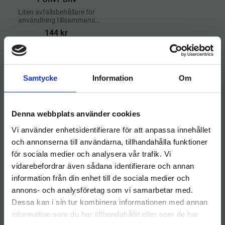
Liten avfallsbehållare för
användning tillsammans
med andra produkter i
144
kr
COFFE POINT-
serien._x000D_
KÖP
Lägg till i önskelista
Samtycke
Information
Om
Denna webbplats använder cookies
Hos Hygieneleeds hittar du smarta förvaringslösningar för
Vi använder enhetsidentifierare för att anpassa innehållet
kontor, lager, skola, vård, företag och hem. Vårt sortiment
och annonserna till användarna, tillhandahålla funktioner
omfattar praktiska produkter som hjälper dig att
för sociala medier och analysera vår trafik. Vi
organisera, skydda och skapa ordning i vardagen. Beställ
vidarebefordrar även sådana identifierare och annan
enkelt online och ta del av hög kvalitet, konkurrenskraftiga
information från din enhet till de sociala medier och
Välkommen till hygieneleeds.se
priser och snabb leverans direkt till dörren.
annons- och analysföretag som vi samarbetar med.
Vill du handla som företag eller privatperson?
Skapa ordning med rätt förvaringsprodukter från
Dessa kan i sin tur kombinera informationen med annan
Hygieneleeds – upptäck vårt sortiment och beställ enkelt
information som du har tillhandahållit eller som de har