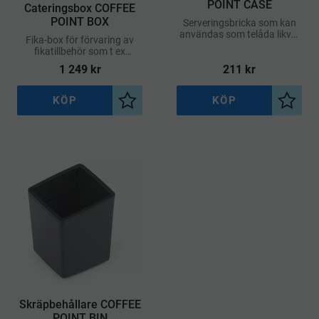
POINT CASE
Cateringsbox COFFEE
POINT BOX
Serveringsbricka som kan
användas som telåda likväl
Fika-box för förvaring av
som förvaring för diverse
fikatillbehör som t ex
fikatillbehör. Passar i en
kaffekapslar, tepåsar,
1 249
kr
211
kr
COFFE POINT BOX.
socker och servetter.
KÖP
KÖP
Lägg till i önskelista
Lägg ti
Skräpbehållare COFFEE
POINT BIN