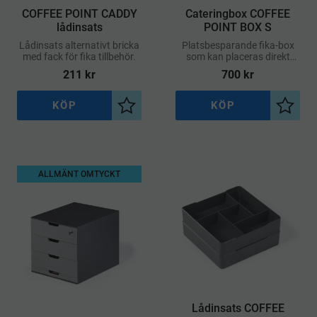
COFFEE POINT CADDY
Cateringbox COFFEE
lådinsats
POINT BOX S
Lådinsats alternativt bricka
Platsbesparande fika-box
med fack för fika tillbehör.
som kan placeras direkt
under kaffemaskinen, för
211
kr
700
kr
snabb tillgång till olika
tillbehör.
KÖP
KÖP
Lägg till i önskelista
Lägg ti
ALLMÄNT OMTYCKT
Lådinsats COFFEE