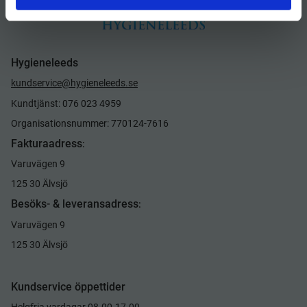
Hygieneleeds
kundservice@hygieneleeds.se
Kundtjänst: 076 023 4959
Organisationsnummer: 770124-7616
Fakturaadress
:
Varuvägen 9
125 30 Älvsjö
Besöks- & leveransadress
:
Varuvägen 9
125 30 Älvsjö
Kundservice öppettider