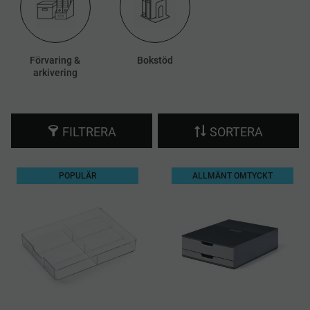
Förvaring &
Bokstöd
arkivering
FILTRERA
SORTERA
POPULÄR
ALLMÄNT OMTYCKT