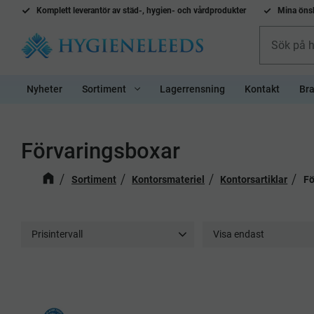
Komplett l
everantör av städ-, hygien- och vårdprodukter
Mina önsk
Nyheter
Sortiment
Lagerrensning
Kontakt
Bra
Förvaringsboxar
Sortiment
Kontorsmateriel
Kontorsartiklar
Fö
Prisintervall
Visa endast
92
1 777
Finns i lager
21