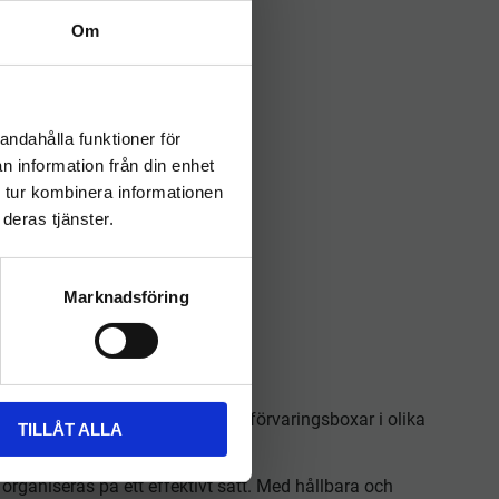
Om
andahålla funktioner för
n information från din enhet
 tur kombinera informationen
deras tjänster.
Marknadsföring
tsplatsen. Vi erbjuder praktiska förvaringsboxar i olika
TILLÅT ALLA
 söker.
organiseras på ett effektivt sätt. Med hållbara och