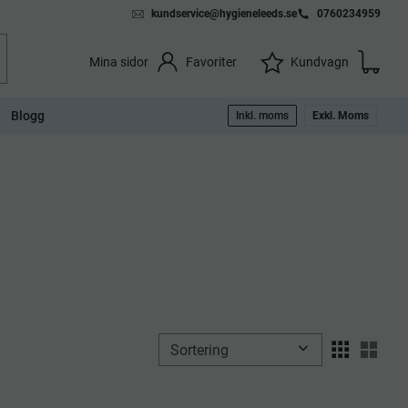
kundservice@hygieneleeds.se
0760234959
Kundvag
Önskelista
Favoriter
Kundvagn
Mina sidor
Blogg
Inkl. moms
Exkl. Moms
Välj sortering
Välj