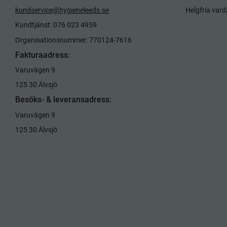
kundservice@hygieneleeds.se
Helgfria var
Kundtjänst: 076 023 4959
Organisationsnummer: 770124-7616
Fakturaadress
:
Varuvägen 9
125 30 Älvsjö
Besöks- & leveransadress
:
Varuvägen 9
125 30 Älvsjö