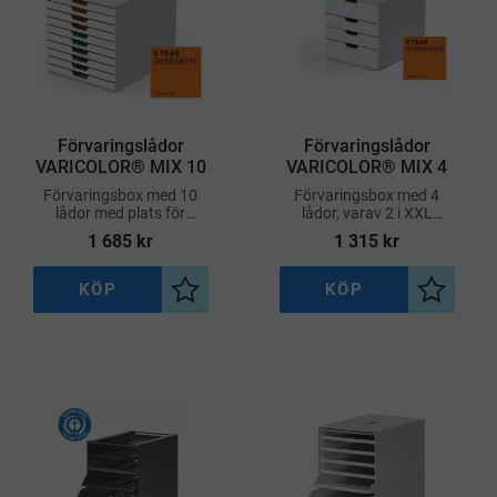
Förvaringslådor
Förvaringslådor
VARICOLOR® MIX 10
VARICOLOR® MIX 4
Förvaringsbox med 10
Förvaringsbox med 4
lådor med plats för
lådor, varav 2 i XXL
dokument, mappar,
storlek, med plats för
1 685
kr
1 315
kr
kataloger, surfplatta,
dokument, mappar,
kablar, block och diverse
kataloger, surfplatta,
annat.
kablar, block och diverse
KÖP
KÖP
l i önskelista
Lägg till i önskelista
Lägg till
annat.