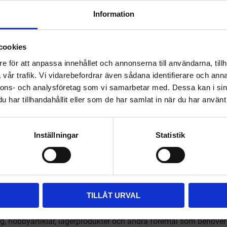
Information
IDEALBOX –
Välkommen till
Transparent
cookies
hygieneleeds.se
Blankettbox med 7
e för att anpassa innehållet och annonserna till användarna, tillh
utdragbara brevkorgar
Vill du handla som företag eller privatperson?
med plats för dokument,
vår trafik. Vi vidarebefordrar även sådana identifierare och anna
1 107
kr
mappar, broschyrer,
nnons- och analysföretag som vi samarbetar med. Dessa kan i sin
block mm.
KÖP
har tillhandahållit eller som de har samlat in när du har använt 
FÖRETAG
PRIVAT
l i önskelista
Lägg till i önskelista
Priser visas exkl. moms
Priser visas inkl. moms
Inställningar
Statistik
t att skapa ordning i hemmet, på kontoret, i lagret eller på arbe
TILLÅT URVAL
smuts och slitage samtidigt som de gör det lätt att hitta det du
g, hobbyartiklar, lagerprodukter och andra föremål som behöver 