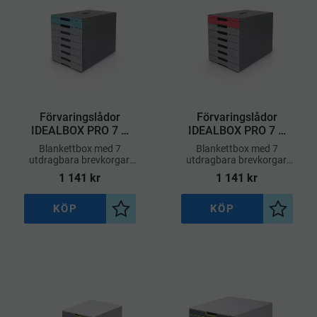
Förvaringslådor
Förvaringslådor
IDEALBOX PRO 7 –
IDEALBOX PRO 7 –
Blå
Röd
Blankettbox med 7
Blankettbox med 7
utdragbara brevkorgar,
utdragbara brevkorgar,
som går att märka med
som går att märka med
1 141
kr
1 141
kr
medföljande
medföljande
klisteretikett. Blue Angel
klisteretikett. Blue Angel
certifierad.
certifierad.
KÖP
KÖP
l i önskelista
Lägg till i önskelista
Lägg til