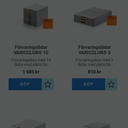
Förvaringslådor
Förvaringslådor
VARICOLOR® 10
VARICOLOR® 3
Förvaringsbox med 10
Förvaringsbox med 3
lådor med plats för
lådor med plats för
dokument, mappar,
dokument, mappar,
1 685
kr
810
kr
kataloger, surfplatta,
kataloger, surfplatta,
kablar, block och diverse
kablar, block och diverse
annat.
annat.
KÖP
KÖP
l i önskelista
Lägg till i önskelista
Lägg till