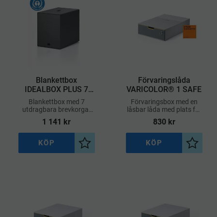
Blankettbox
Förvaringslåda
IDEALBOX PLUS 7
VARICOLOR® 1 SAFE
BLUE ANGEL –
Blankettbox med 7
Förvaringsbox med en
Mörkgrå
utdragbara brevkorgar
låsbar låda med plats för
med plats för dokument,
dokument och personliga
1 141
kr
830
kr
mappar, broschyrer,
tillhörigheter som inte
block mm. Med
vem som helst ska
nedfällbar front. Blue
komma åt.
KÖP
KÖP
Lägg till i önskelista
Lägg til
Angel certifierad.