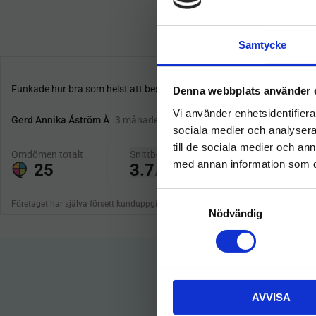
Samtycke
Denna webbplats använder 
Vi använder enhetsidentifierar
sociala medier och analysera 
till de sociala medier och a
med annan information som du 
S
Nödvändig
a
m
t
y
c
AVVISA
k
e