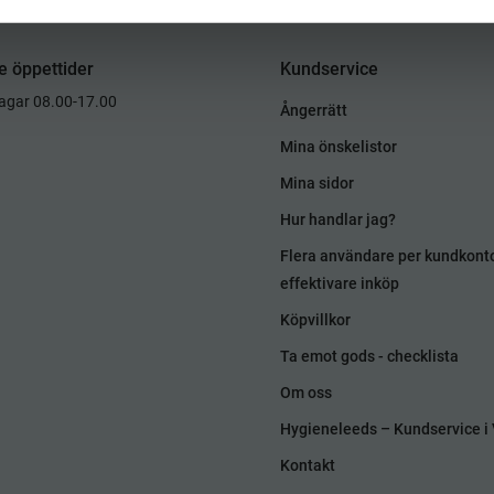
e öppettider
Kundservice
dagar 08.00-17.00
Ångerrätt
Mina önskelistor
Mina sidor
Hur handlar jag?
Flera användare per kundkont
effektivare inköp
Köpvillkor
Ta emot gods - checklista
Om oss
Hygieneleeds – Kundservice i 
Kontakt