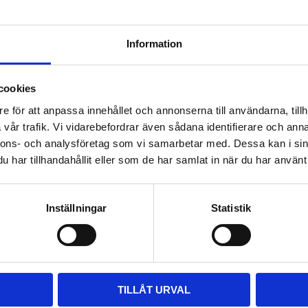
Så här tycker våra kunder
Information
Välkommen till
cookies
hygieneleeds.se
e för att anpassa innehållet och annonserna till användarna, tillh
Vill du handla som företag eller privatperson?
vår trafik. Vi vidarebefordrar även sådana identifierare och anna
nnons- och analysföretag som vi samarbetar med. Dessa kan i sin
har tillhandahållit eller som de har samlat in när du har använt 
FÖRETAG
PRIVAT
Priser visas exkl. moms
Priser visas inkl. moms
Inställningar
Statistik
TILLÅT URVAL