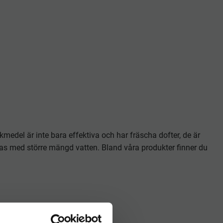
medel är inte bara effektiva och har fräscha dofter, de är
 med större mängd vatten. Bland våra produkter finner du