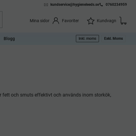
kundservice@hygieneleeds.se
0760234959
Kundvag
Önskelista
Favoriter
Kundvagn
Mina sidor
Blogg
Inkl. moms
Exkl. Moms
r fett och smuts effektivt och används inom storkök,