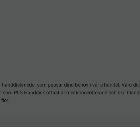
du handdiskmedel som passar dina behov i vår e-handel. Våra disk
som PLS Handdisk oftast är mer koncentrerade och ska blandas
ler.