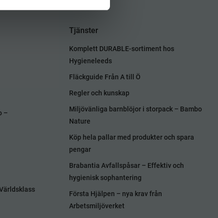
Tjänster
Komplett DURABLE-sortiment hos
Hygieneleeds
Fläckguide Från A till Ö
Regler och kunskap
Miljövänliga barnblöjor i storpack – Bambo
o –
Nature
Köp hela pallar med produkter och spara
pengar
Brabantia Avfallspåsar – Effektiv och
hygienisk sophantering
Världsklass
Första Hjälpen – nya krav från
Arbetsmiljöverket