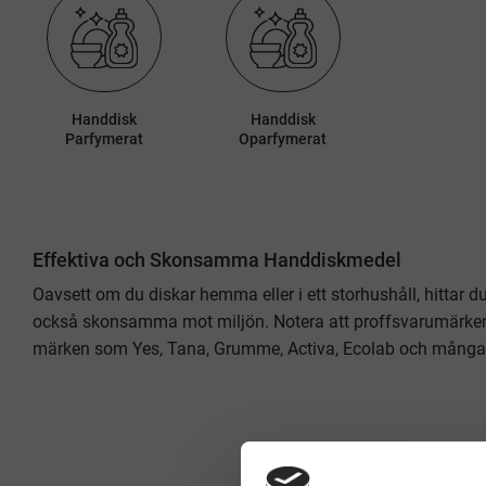
Handdisk
Handdisk
Parfymerat
Oparfymerat
Effektiva och Skonsamma Handdiskmedel
Oavsett om du diskar hemma eller i ett storhushåll, hittar 
också skonsamma mot miljön. Notera att proffsvarumärken 
märken som Yes, Tana, Grumme, Activa, Ecolab och många f