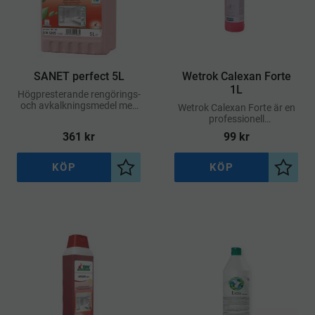
SANET perfect 5L
Wetrok Calexan Forte
1L
Högpresterande rengörings-
och avkalkningsmedel med
Wetrok Calexan Forte är en
exceptionella
professionell
miljöegenskaper
sanitetsrengörare med stark
361
kr
99
kr
rengöringseffekt
KÖP
KÖP
Lägg till i önskelista
Lägg ti