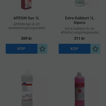
​APESIN San 1L
​Extra Kalkbort 1L
Gipeco
APESIN San är ett
sanitetsrengöringsmedel
Extra Kalkbort är ett
med desinficerande
effektivt rengöringsmedel
egenskaper, utvecklat för att
som snabbt och säkert löser
209
kr
311
kr
ge både renhet och hygien i
upp kalk, rost och andra
samma steg
hårda beläggningar
KÖP
KÖP
Lägg till i önskelista
Lägg ti