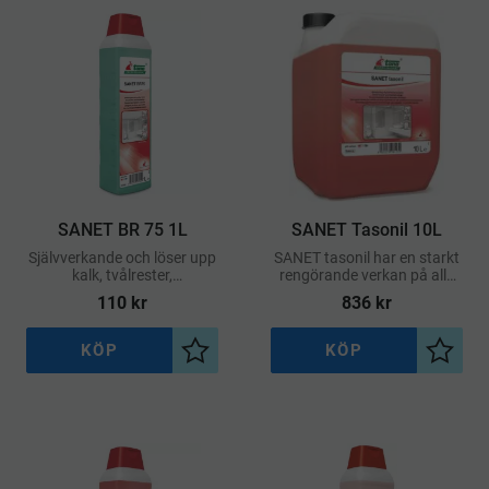
SANET BR 75 1L
SANET Tasonil 10L
Självverkande och löser upp
SANET tasonil har en starkt
kalk, tvålrester,
rengörande verkan på alla
urinavlagringar,
typer av smuts i
110
kr
836
kr
beläggningar, rost och
sanitetsutrymmen
cementrester
KÖP
KÖP
Lägg till i önskelista
Lägg ti