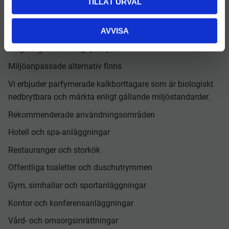
stål, utan att skada ytan.
TILLÅT URVAL
Lämplig för daglig eller periodisk användning
AVVISA
Passar i både löpande städrutiner och för mer krävande
rengöring av hårt angripna ytor.
Miljöanpassade alternativ finns
Vi erbjuder parfymerade kalkborttagare som är biologiskt
nedbrytbara och märkta enligt gällande miljöstandarder.
Rekommenderade användningsområden
Hotell och spa-anläggningar
Restauranger och storkök
Offentliga toaletter och duschutrymmen
Gym, simhallar och sportanläggningar
Kontor och konferensanläggningar
Vård- och omsorgsinrättningar