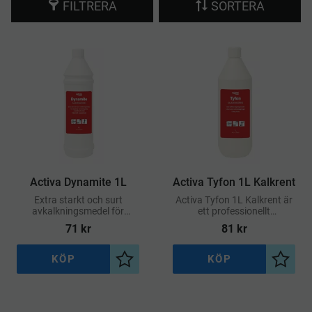
FILTRERA
SORTERA
Activa Dynamite 1L
Activa Tyfon 1L Kalkrent
Extra starkt och surt
Activa Tyfon 1L Kalkrent är
avkalkningsmedel för
ett professionellt
rengöring, avkalkning och
rengöringsmedel som
71
kr
81
kr
rostborttagning på
effektivt löser upp
syratåliga hårda ytor som
kalkbeläggningar, tvålrester
rostfritt, kakel och
och annan smuts på hårda
KÖP
KÖP
Lägg till i önskelista
Lägg ti
sanitetsgods
ytor