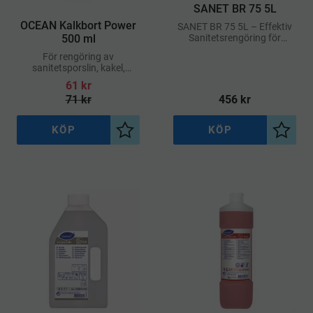
​SANET BR 75 5L
​OCEAN Kalkbort Power
SANET BR 75 5L – Effektiv
500 ml
Sanitetsrengöring för
Professionell Användning
För rengöring av
sanitetsporslin, kakel,
duschutrymmen, rostfria
61
kr
ytor och stengolv
71
kr
456
kr
KÖP
KÖP
Lägg till i önskelista
Lägg ti