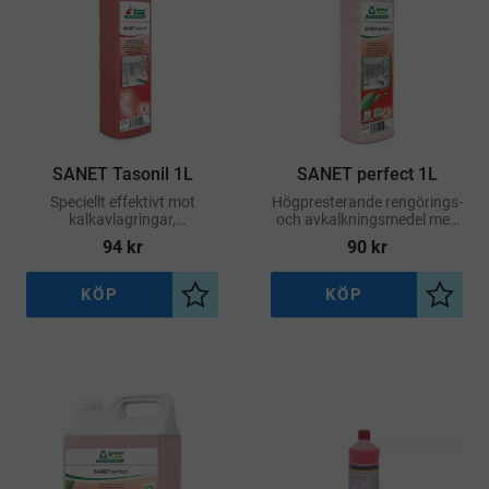
SANET Tasonil 1L
SANET perfect 1L
Speciellt effektivt mot
Högpresterande rengörings-
kalkavlagringar,
och avkalkningsmedel med
urinavlagringar och
exceptionella
94
kr
90
kr
tvålrester
miljöegenskaper
KÖP
KÖP
Lägg till i önskelista
Lägg ti