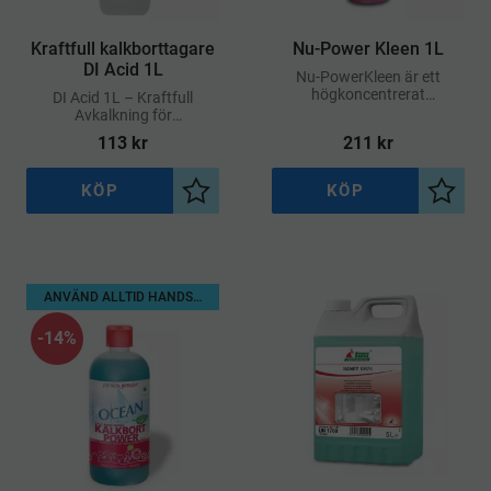
​Kraftfull kalkborttagare
​Nu-Power Kleen 1L
DI Acid 1L
Nu-PowerKleen är ett
högkoncentrerat
DI Acid 1L – Kraftfull
rengöringsmedel som
Avkalkning för
effektivt löser upp fett,
Professionella Behov
113
kr
211
kr
oljerester, sot och annan
hårt sittande smuts
KÖP
KÖP
Lägg till i önskelista
Lägg ti
ANVÄND ALLTID HANDSKAR
14
%