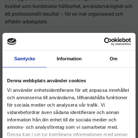
kvalitet som kombinerar hållbarhet, användarvänlighet och
ett professionellt resultat – för en mer organiserad och
effektiv arbetsplats.
Så här tycker våra kunder
Samtycke
Information
Om
Denna webbplats använder cookies
Vi använder enhetsidentifierare för att anpassa innehållet
och annonserna till användarna, tillhandahålla funktioner
för sociala medier och analysera vår trafik. Vi
vidarebefordrar även sådana identifierare och annan
information från din enhet till de sociala medier och
Välkommen till hygieneleeds.se
annons- och analysföretag som vi samarbetar med.
Vill du handla som företag eller privatperson?
Dessa kan i sin tur kombinera informationen med annan