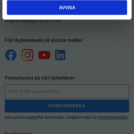
AVVISA
Kundservice öppettider
Helgfria vardagar 08.00-17.00
Följ Hygieneleeds på sociala medier
Prenumerera på vårt nyhetsbrev
PRENUMERERA
Dina personuppgifter behandlas i enlighet med vår
integritetspolicy
.