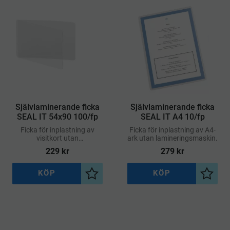
Självlaminerande ficka
Självlaminerande ficka
SEAL IT 54x90 100/fp
SEAL IT A4 10/fp
Ficka för inplastning av
Ficka för inplastning av A4-
visitkort utan
ark utan lamineringsmaskin.
lamineringsmaskin.
229
kr
279
kr
KÖP
KÖP
Lägg till i önskelista
Lägg ti