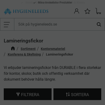
Smidiga betalsätt: Faktura, Kort, Swish & Klarna
Mina önskelistor Produkter
Kundv
Önskelis
Meny
Lamineringsfickor
Sortiment
Kontorsmateriel
Konferens & Skyltning
Lamineringsfickor
Vi erbjuder lamineringsfickor från DURABLE i flera storlekar
för kontor, skolor, butik och offentlig verksamhet där
dokument behöver hålla längre.
FILTRERA
SORTERA