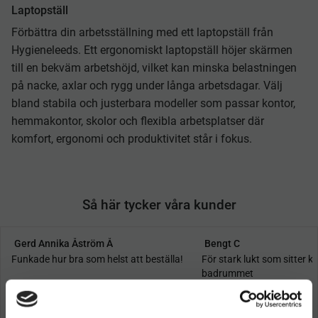
Laptopställ
Förbättra din arbetsställning med ett laptopställ från
Hygieneleeds. Ett ergonomiskt laptopställ höjer skärmen
till en bekväm arbetshöjd, vilket kan minska belastningen
på nacke, axlar och rygg under långa arbetsdagar. Välj
bland stabila och justerbara modeller som passar kontor,
hemmakontor, skolor och flexibla arbetsplatser där
komfort, ergonomi och produktivitet står i fokus.
Så här tycker våra kunder