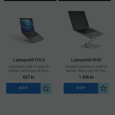
Laptopställ FOLD
Laptopställ RISE
Justerbart ställ i 6 steg för
Steglöst justerbart ställ för
bärbar dator upp till 5 kg.
bärbar dator upp till 5 kg.
Ihopfällbart, lätt att ta med
Ihopfällbart men ändå
627
kr
1 426
kr
och tar liten plats när det
stabilt vid användning
inte används.
KÖP
KÖP
Lägg till i önskelista
Lägg ti