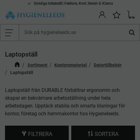
Smidiga betalsätt: Faktura, Kort, Swish & Klarna
Mina önskelistor Produkter
Kundv
Önskelis
Meny
Laptopställ
Sortiment
Kontorsmateriel
Datortillbehör
Laptopställ
Laptopställ från DURABLE förbättrar ergonomin och
skapar en bekvämare arbetsställning under hela
arbetsdagen. Upptäck stabila och smarta lösningar för
kontor, företag och hemmakontor hos Hygieneleeds.
FILTRERA
SORTERA