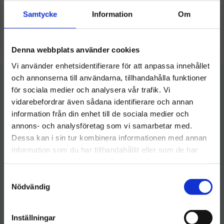
Samtycke
Information
Om
Denna webbplats använder cookies
Vi använder enhetsidentifierare för att anpassa innehållet
och annonserna till användarna, tillhandahålla funktioner
för sociala medier och analysera vår trafik. Vi
vidarebefordrar även sådana identifierare och annan
information från din enhet till de sociala medier och
Välkommen till hygieneleeds.se
annons- och analysföretag som vi samarbetar med.
Vill du handla som företag eller privatperson?
Dessa kan i sin tur kombinera informationen med annan
Hygieneleeds
information som du har tillhandahållit eller som de har
kundservice@hygieneleeds.se
samlat in när du har använt deras tjänster.
FÖRETAG
Kundtjänst: 076 023 4959
S
Priser visas exkl. moms
Nödvändig
Organisationsnummer: 770124-7616
a
m
Fakturaadress
:
PRIVAT
t
Varuvägen 9
Inställningar
Priser visas inkl. moms