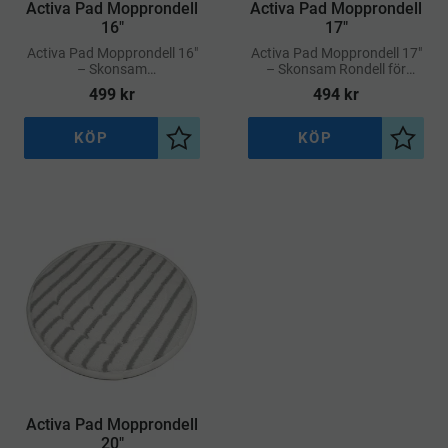
Activa Pad Mopprondell
Activa Pad Mopprondell
16"
17"
Activa Pad Mopprondell 16"
Activa Pad Mopprondell 17"
– Skonsam
– Skonsam Rondell för
Rengöringsrondell för Fina
Polering & Underhåll av
499
kr
494
kr
Golvytor
Känsliga Golv
KÖP
KÖP
Lägg till i önskelista
Lägg ti
Activa Pad Mopprondell
20"