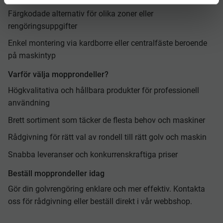
Färgkodade alternativ för olika zoner eller
rengöringsuppgifter
Enkel montering via kardborre eller centralfäste beroende
på maskintyp
Varför välja mopprondeller?
Högkvalitativa och hållbara produkter för professionell
användning
Brett sortiment som täcker de flesta behov och maskiner
Rådgivning för rätt val av rondell till rätt golv och maskin
Snabba leveranser och konkurrenskraftiga priser
Beställ mopprondeller idag
Gör din golvrengöring enklare och mer effektiv. Kontakta
oss för rådgivning eller beställ direkt i vår webbshop.