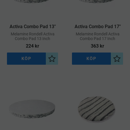
Activa Combo Pad 13"
Activa Combo Pad 17"
​Melamine Rondell Activa
​Melamine Rondell Activa
Combo Pad 13 Inch
Combo Pad 17 Inch
224
kr
363
kr
KÖP
KÖP
Lägg till i önskelista
Lägg ti