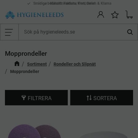
Smidiga betalsätt: Faktura, Kort, Swish & Klarna
Mina önskelistor Produkter
Kundv
Önskelis
Meny
Mopprondeller
Sortiment
Rondeller och Slipnät
Mopprondeller
FILTRERA
SORTERA