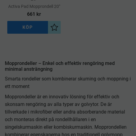
​Activa Pad Mopprondell 20"
661
kr
KÖP
Lägg till i önskelista
Mopprondeller – Enkel och effektiv rengöring med
minimal ansträngning
Smarta rondeller som kombinerar skurning och moppning i
ett moment
Mopprondeller är en innovativ lösning för effektiv och
skonsam rengöring av alla typer av golvytor. De är
tillverkade i mikrofiber eller andra absorberande material
och monteras direkt på rondellhållaren i en
singelskurmaskin eller kombiskurmaskin. Mopprondellen
kombinerar egenskaperna hos en traditionell golvmopp