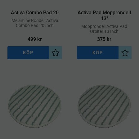
Activa Combo Pad 20
Activa Pad Mopprondell
13"
​Melamine Rondell Activa
Combo Pad 20 Inch
Mopprondell Activa Pad
Orbiter 13 Inch
499
kr
375
kr
KÖP
KÖP
Lägg till i önskelista
Lägg ti