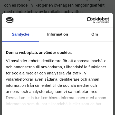
och en rondell, vilket ger en överlägsen rengöringseffekt
med mindre behov av kemikalier och vatten.
Mopprondeller är särskilt populära i miljöer med krav på
hygien, som sjukhus, skolor och kontor, men passar även
utmärkt för butikslokaler, gym och hotell.
Samtycke
Information
Om
Fördelar med Mopprondeller
Effektiv rengöring och smutsupptagning med mikrofiber
Denna webbplats använder cookies
Minskar behovet av kemikalier – rengör med enbart vatten
Vi använder enhetsidentifierare för att anpassa innehållet
vid behov
och annonserna till användarna, tillhandahålla funktioner
för sociala medier och analysera vår trafik. Vi
Skonsamma mot känsliga golvytor, som linoleum och
vidarebefordrar även sådana identifierare och annan
trägolv
information från din enhet till de sociala medier och
Välkommen till hygieneleeds.se
Låg friktion gör dem lätta att använda även på stora ytor
annons- och analysföretag som vi samarbetar med.
Vill du handla som företag eller privatperson?
Dessa kan i sin tur kombinera informationen med annan
Tvättbara och återanvändbara – kostnadseffektiva i
information som du har tillhandahållit eller som de har
längden
samlat in när du har använt deras tjänster.
FÖRETAG
Passar de flesta maskiner med standardrondellhållare