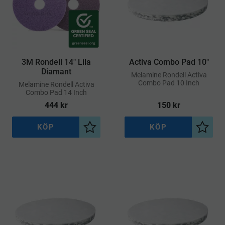
3M Rondell 14" Lila
Activa Combo Pad 10"
Diamant
​Melamine Rondell Activa
Combo Pad 10 Inch
​Melamine Rondell Activa
Combo Pad 14 Inch
444
kr
150
kr
KÖP
KÖP
Lägg till i önskelista
Lägg ti