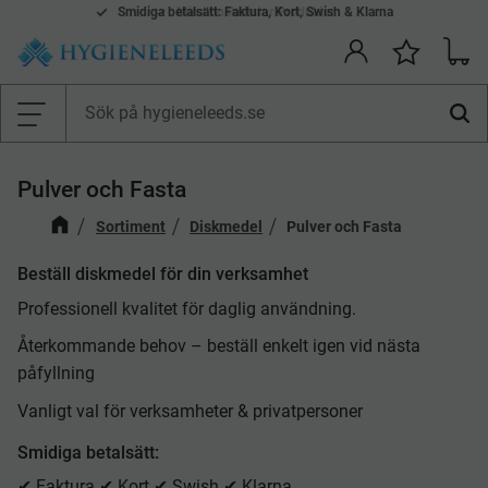
Smidiga betalsätt: Faktura, Kort, Swish & Klarna
Mina önskelistor Produkter
Kundv
Önskelis
Meny
Pulver och Fasta
Sortiment
Diskmedel
Pulver och Fasta
Beställ diskmedel för din verksamhet
Professionell kvalitet för daglig användning.
Återkommande behov – beställ enkelt igen vid nästa
påfyllning
Vanligt val för verksamheter & privatpersoner
Smidiga betalsätt:
✔ Faktura ✔ Kort ✔ Swish ✔ Klarna