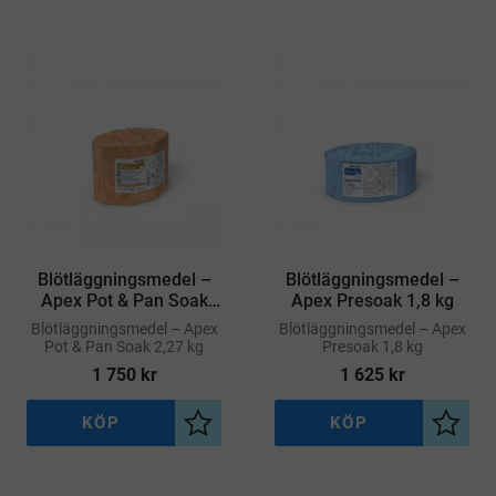
​Blötläggningsmedel –
​Blötläggningsmedel –
Apex Pot & Pan Soak
Apex Presoak 1,8 kg
2,27 kg
​Blötläggningsmedel – Apex
​Blötläggningsmedel – Apex
Pot & Pan Soak 2,27 kg
Presoak 1,8 kg
1 750
kr
1 625
kr
KÖP
KÖP
Lägg till i önskelista
Lägg ti