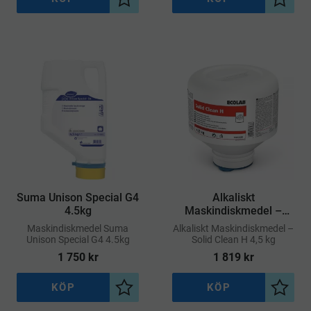
Lägg till i önskelista
Lägg ti
Suma Unison Special G4
​Alkaliskt
4.5kg
Maskindiskmedel –
Solid Clean H 4,5 kg
​Maskindiskmedel Suma
​Alkaliskt Maskindiskmedel –
Unison Special G4 4.5kg
Solid Clean H 4,5 kg
1 750
kr
1 819
kr
KÖP
KÖP
Lägg till i önskelista
Lägg ti