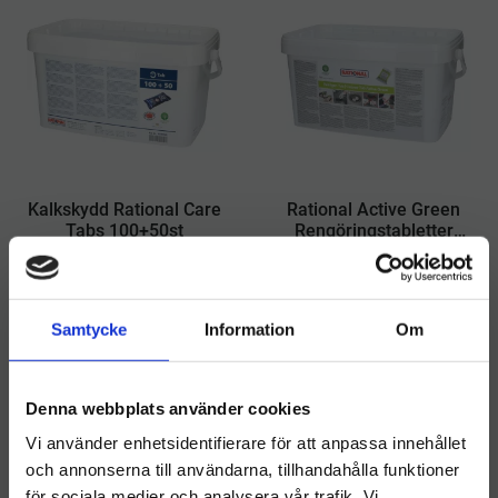
​Kalkskydd Rational Care
​Rational Active Green
Tabs 100+50st
Rengöringstabletter
150st
​Kalkskydd Rational Care
​Rational Active Green
Tabs 100+50st
Rengöringstabletter 150st
2 744
kr
3 000
kr
Samtycke
Information
Om
KÖP
KÖP
Lägg till i önskelista
Lägg ti
Denna webbplats använder cookies
Vi använder enhetsidentifierare för att anpassa innehållet
och annonserna till användarna, tillhandahålla funktioner
för sociala medier och analysera vår trafik. Vi