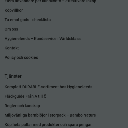
Flera användare per kundkonto – effektivare inköp
Köpvillkor
Ta emot gods - checklista
Om oss
Hygieneleeds – Kundservice i Världsklass
Kontakt
Policy och cookies
Tjänster
Komplett DURABLE-sortiment hos Hygieneleeds
Fläckguide Från A till Ö
Regler och kunskap
Miljövänliga barnblöjor i storpack – Bambo Nature
Köp hela pallar med produkter och spara pengar