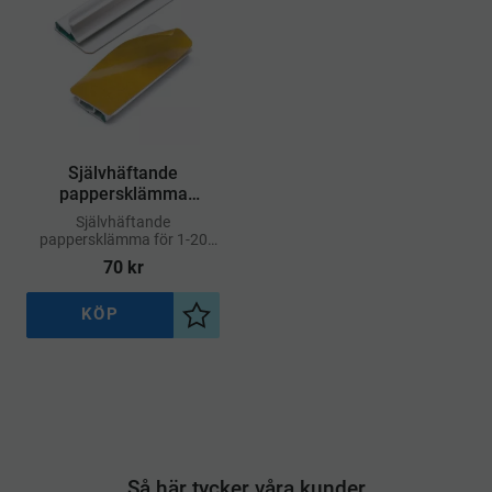
Självhäftande
pappersklämma
VARIOCLIP® 5/fp
Självhäftande
pappersklämma för 1-20
ark.
70
kr
KÖP
Lägg till i önskelista
Så här tycker våra kunder