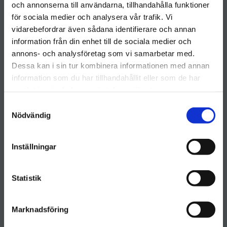
och annonserna till användarna, tillhandahålla funktioner
kundservice@hygieneleeds.se
för sociala medier och analysera vår trafik. Vi
Kundtjänst: 076 023 4959
vidarebefordrar även sådana identifierare och annan
information från din enhet till de sociala medier och
Organisationsnummer: 770124-7616
Välkommen till hygieneleeds.se
annons- och analysföretag som vi samarbetar med.
Fakturaadress
:
Vill du handla som företag eller privatperson?
Dessa kan i sin tur kombinera informationen med annan
Varuvägen 9
information som du har tillhandahållit eller som de har
125 30 Älvsjö
samlat in när du har använt deras tjänster.
FÖRETAG
Besöks- & leveransadress
:
S
Priser visas exkl. moms
Nödvändig
Varuvägen 9
a
m
125 30 Älvsjö
PRIVAT
t
Inställningar
Priser visas inkl. moms
y
Kundservice öppettider
c
Helgfria vardagar 08.00-17.00
k
Statistik
e
s
Marknadsföring
Följ Hygieneleeds på sociala medier
v
a