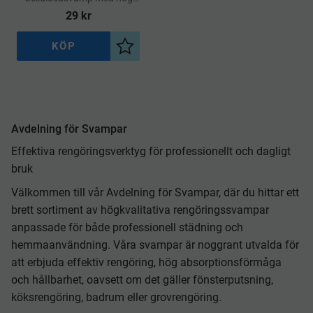
vattenupptagningsförmåga
29
kr
. Baksidan sidan har grön
"skrubbyta" med slipeffekt
KÖP
Lägg till i önskelista
Avdelning för Svampar
Effektiva rengöringsverktyg för professionellt och dagligt
bruk
Välkommen till vår Avdelning för Svampar, där du hittar ett
brett sortiment av högkvalitativa rengöringssvampar
anpassade för både professionell städning och
hemmaanvändning. Våra svampar är noggrant utvalda för
att erbjuda effektiv rengöring, hög absorptionsförmåga
och hållbarhet, oavsett om det gäller fönsterputsning,
köksrengöring, badrum eller grovrengöring.