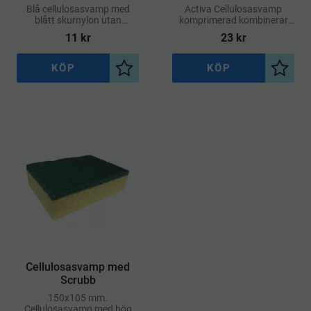
Blå cellulosasvamp med
Activa Cellulosasvamp
blått skurnylon utan
komprimerad kombinerar
slipmedel på ena sidan.
hög uppsugningsförmåga
11
kr
23
kr
Lämplig till fönsterputs, ska
med lång livslängd
användas blöt
KÖP
KÖP
Lägg till i önskelista
Lägg ti
Cellulosasvamp med
Scrubb
150x105 mm.
Cellulosasvamp med hög