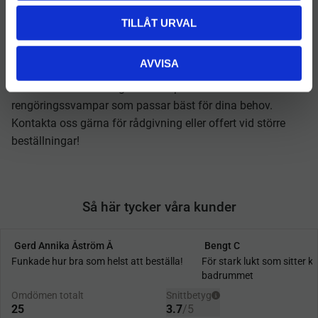
Borttagning av svåra fläckar från väggar, golv och möbler
TILLÅT URVAL
Professionell städservice, hotell och restauranger
Hem och privat bruk
AVVISA
Utforska vår Avdelning för Svampar och hitta de
rengöringssvampar som passar bäst för dina behov.
Kontakta oss gärna för rådgivning eller offert vid större
beställningar!
Så här tycker våra kunder