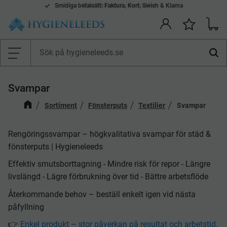
Smidiga betalsätt: Faktura, Kort, Swish & Klarna
Mina önskelistor Produkter
Kundv
Önskelis
Meny
Svampar
Sortiment
Fönsterputs
Textilier
Svampar
Rengöringssvampar – högkvalitativa svampar för städ &
fönsterputs | Hygieneleeds
Effektiv smutsborttagning - Mindre risk för repor - Längre
livslängd - Lägre förbrukning över tid - Bättre arbetsflöde
Återkommande behov – beställ enkelt igen vid nästa
påfyllning
👉
Enkel produkt – stor påverkan på resultat och arbetstid.