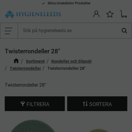
Smidiga betalsätt: Faktura, Kort, Swish & Klarna
Mina önskelistor Produkter
Kundv
Önskelis
Meny
Twisterrondeller 28"
Sortiment
Rondeller och Slipnät
Twisterrondeller
Twisterrondeller 28"
Twisterrondeller 28"
FILTRERA
SORTERA