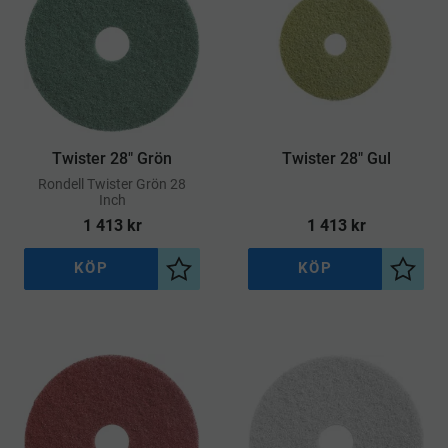
Twister 28" Grön
Twister 28" Gul
​Rondell Twister Grön 28
Inch
1 413
kr
1 413
kr
KÖP
KÖP
Lägg till i önskelista
Lägg ti