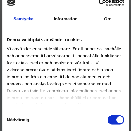
Samtycke
Information
Om
Denna webbplats använder cookies
Vi använder enhetsidentifierare för att anpassa innehållet
och annonserna till användarna, tillhandahålla funktioner
för sociala medier och analysera vår trafik. Vi
vidarebefordrar även sådana identifierare och annan
information från din enhet till de sociala medier och
Välkommen till hygieneleeds.se
annons- och analysföretag som vi samarbetar med.
Vill du handla som företag eller privatperson?
Dessa kan i sin tur kombinera informationen med annan
information som du har tillhandahållit eller som de har
Hygieneleeds
samlat in när du har använt deras tjänster.
FÖRETAG
kundservice@hygieneleeds.se
S
Priser visas exkl. moms
Nödvändig
a
Kundtjänst: 076 023 4959
m
Organisationsnummer: 770124-7616
PRIVAT